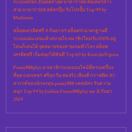
ระบบเสถียร อัปเดตล่าสุด บาคาร่าสด ดีลเลอร์สาว
สวย บาคาร่า168 สมัครปุ๊บ รับโปรปั๊บ Top 99 by
Madonna
สล็อตเครดิตฟรี 4 กันยา 69 สล็อต55 มาตรฐานดี
ระบบแน่น เล่นแล้วสบายใจ สมาชิกใหม่รับ 100% อยู่
ไหนก็เล่นได้ จุดหมายของสายเกมทั่วโลก สล็อต
เครดิตฟรี เริ่มสนุกได้ทันที Top 60 by Karri jin55.guru
Pussy888play อาณาจักรเกมออนไลน์ที่ครบเครื่อง
ที่สุด แจกเพชร ฟรีทุกวัน สมจริง เสียงดี กราฟฟิค 3D
สวรรค์ของนักลงทุน pussy888 กดสมัคร รับความ
สนุก Top 94 by Joshua Pussy888play.me 21 กันยา
2569