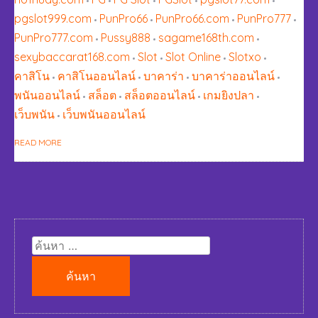
pgslot999.com
PunPro66
PunPro66.com
PunPro777
PunPro777.com
Pussy888
sagame168th.com
sexybaccarat168.com
Slot
Slot Online
Slotxo
คาสิโน
คาสิโนออนไลน์
บาคาร่า
บาคาร่าออนไลน์
พนันออนไลน์
สล็อต
สล็อตออนไลน์
เกมยิงปลา
เว็บพนัน
เว็บพนันออนไลน์
READ MORE
ค้นหา
สำหรับ: