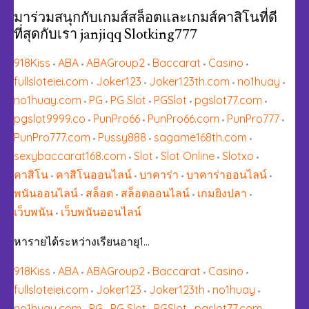
มา
มาร่วมสนุกกับเกมส์สล็อตและเกมส์คาสิโนที่ดี
ร่วม
ที่สุดกับเรา janjiqq Slotking777
สนุ
กับ
เกมส
918Kiss
ABA
ABAGroup2
Baccarat
Casino
สล็
fullsloteiei.com
Joker123
Joker123th.com
no1huay
และ
no1huay.com
PG
PG Slot
PGSlot
pgslot77.com
เกมส
คา
pgslot9999.co
PunPro66
PunPro66.com
PunPro777
สิ
PunPro777.com
Pussy888
sagame168th.com
โน
sexybaccarat168.com
Slot
Slot Online
Slotxo
ที่
ดี
คาสิโน
คาสิโนออนไลน์
บาคาร่า
บาคาร่าออนไลน์
ที่สุ
พนันออนไลน์
สล็อต
สล็อตออนไลน์
เกมยิงปลา
กับ
เว็บพนัน
เว็บพนันออนไลน์
เรา
JA
SLO
หารายได้ระหว่างเรียนอายุ1…
918Kiss
ABA
ABAGroup2
Baccarat
Casino
fullsloteiei.com
Joker123
Joker123th
no1huay
no1huay.com
PG
PG Slot
PGSlot
pgslot77.com