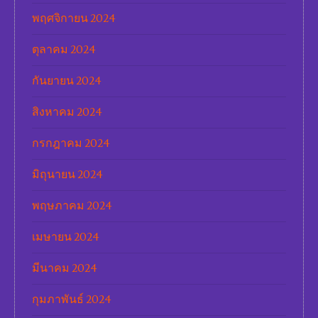
พฤศจิกายน 2024
ตุลาคม 2024
กันยายน 2024
สิงหาคม 2024
กรกฎาคม 2024
มิถุนายน 2024
พฤษภาคม 2024
เมษายน 2024
มีนาคม 2024
กุมภาพันธ์ 2024