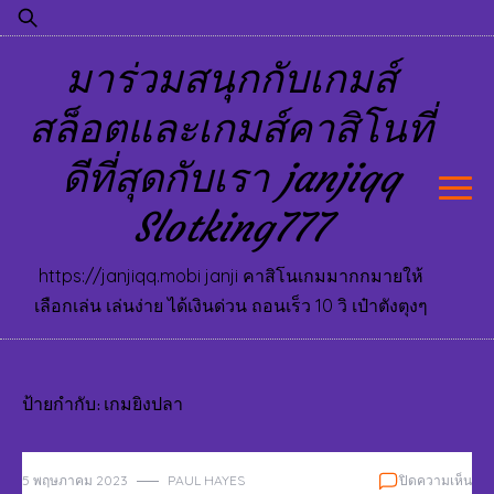
Skip
ค้นหา
to
สำหรับ:
มาร่วมสนุกกับเกมส์
content
สล็อตและเกมส์คาสิโนที่
ดีที่สุดกับเรา janjiqq
Slotking777
https://janjiqq.mobi janji คาสิโนเกมมากกมายให้
เลือกเล่น เล่นง่าย ได้เงินด่วน ถอนเร็ว 10 วิ เป๋าตังตุงๆ
ป้ายกำกับ:
เกมยิงปลา
บน
5 พฤษภาคม 2023
PAUL HAYES
ปิดความเห็น