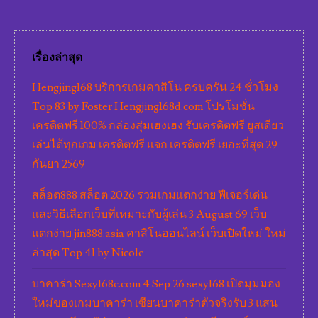
เรื่องล่าสุด
Hengjing168 บริการเกมคาสิโน ครบครัน 24 ชั่วโมง
Top 83 by Foster Hengjing168d.com โปรโมชั่น
เครดิตฟรี 100% กล่องสุ่มเฮงเฮง รับเครดิตฟรี ยูสเดียว
เล่นได้ทุกเกม เครดิตฟรี แจก เครดิตฟรี เยอะที่สุด 29
กันยา 2569
สล็อต888 สล็อต 2026 รวมเกมแตกง่าย ฟีเจอร์เด่น
และวิธีเลือกเว็บที่เหมาะกับผู้เล่น 3 August 69 เว็บ
แตกง่าย jin888.asia คาสิโนออนไลน์ เว็บเปิดใหม่ ใหม่
ล่าสุด Top 41 by Nicole
บาคาร่า Sexy168c.com 4 Sep 26 sexy168 เปิดมุมมอง
ใหม่ของเกมบาคาร่า เซียนบาคาร่าตัวจริงรับ 3 แสน