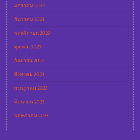
มกราคม 2024
ธันวาคม 2023
พฤศจิกายน 2023
ตุลาคม 2023
กันยายน 2023
สิงหาคม 2023
กรกฎาคม 2023
มิถุนายน 2023
พฤษภาคม 2023