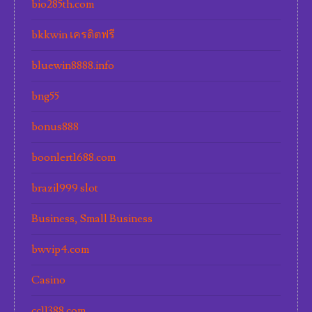
bio285th.com
bkkwin เครดิตฟรี
bluewin8888.info
bng55
bonus888
boonlert1688.com
brazil999 slot
Business, Small Business
bwvip4.com
Casino
cc11388.com