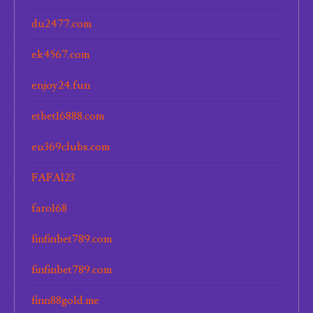
du2477.com
ek4567.com
enjoy24.fun
etbet16888.com
eu369clubs.com
FAFA123
faro168
finfinbet789.com
finfinbet789.com
finn88gold.me