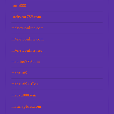
lotto888
luckycat789.com
m4newonline.com
m4newonline.com
m4newonline.net
mac1bet789.com
macau69
macau69 สมัคร
macau888.win
marinapluss.com