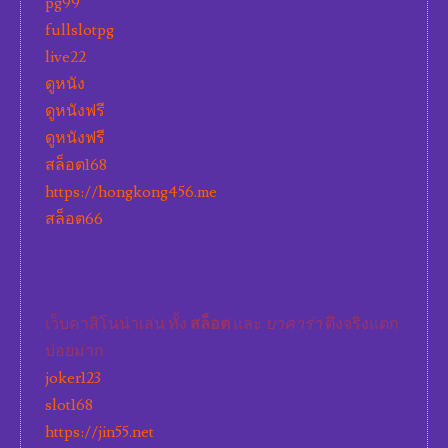
pg99
fullslotpg
live22
ดูหนัง
ดูหนังฟรี
ดูหนังฟรี
สล็อต168
https://hongkong456.me
สล็อต66
เว็บคาสิโนน่าเล่น ทั้ง
สล็อต
และ
บาคาร่า
ตึงจริงแตก
บ่อยมาก
joker123
slot168
https://jin55.net