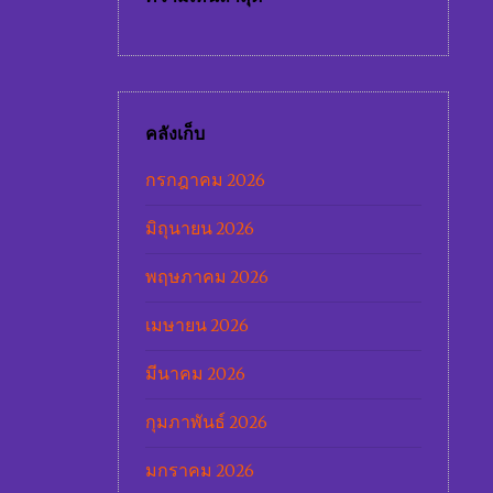
คลังเก็บ
กรกฎาคม 2026
มิถุนายน 2026
พฤษภาคม 2026
เมษายน 2026
มีนาคม 2026
กุมภาพันธ์ 2026
มกราคม 2026