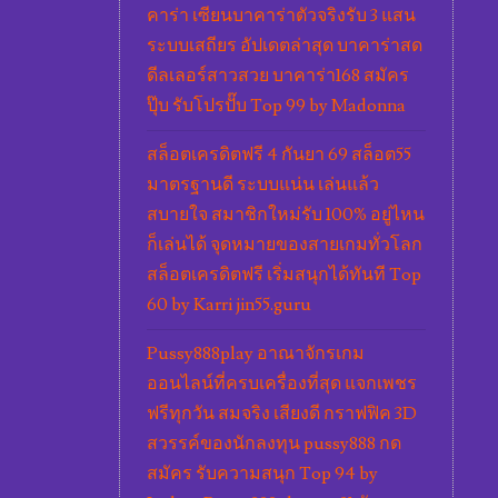
คาร่า เซียนบาคาร่าตัวจริงรับ 3 แสน
เกม
ROYAL
ระบบเสถียร อัปเดตล่าสุด บาคาร่าสด
ONLINE
ดีลเลอร์สาวสวย บาคาร่า168 สมัคร
แจก
ปุ๊บ รับโปรปั๊บ Top 99 by Madonna
เครดิต
ฟรี
เยอะ
สล็อตเครดิตฟรี 4 กันยา 69 สล็อต55
ที่สุด
มาตรฐานดี ระบบแน่น เล่นแล้ว
TOP
สบายใจ สมาชิกใหม่รับ 100% อยู่ไหน
40
BY
ก็เล่นได้ จุดหมายของสายเกมทั่วโลก
ROSEANNA
สล็อตเครดิตฟรี เริ่มสนุกได้ทันที Top
ROYAL558
60 by Karri jin55.guru
14
JAN
26
Pussy888play อาณาจักรเกม
ออนไลน์ที่ครบเครื่องที่สุด แจกเพชร
ฟรีทุกวัน สมจริง เสียงดี กราฟฟิค 3D
สวรรค์ของนักลงทุน pussy888 กด
สมัคร รับความสนุก Top 94 by