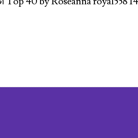
ุด Top 40 by Roseanna royal558 1