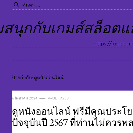
Skip
ค้นหา
to
สำหรับ:
content
สนุกกับเกมส์สล็อตและ
https://janjiqq.mo
ป้ายกำกับ:
ดูหนังออนไลน์
6 สิงหาคม 2024
PAUL HAYES
ดูหนังออนไลน์ ฟรีมีคุณประโ
ปัจจุบันปี 2567 ที่ท่านไม่ควร