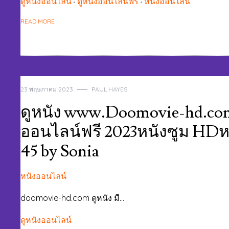
ดูหนังออนไลน์
ดูหนังออนไลน์ฟรี
หนังออนไลน์
READ MORE
23 พฤษภาคม 2023
PAUL HAYES
ดูหนัง www.Doomovie-hd.com 
ออนไลน์ฟรี 2023หนังซูม HDหนั
45 by Sonia
หนังออนไลน์
doomovie-hd.com ดูหนัง มี…
ดูหนังออนไลน์