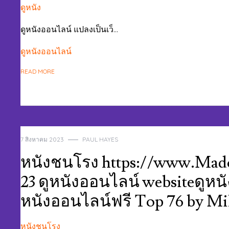
ดูหนัง
ดูหนังออนไลน์ แปลงเป็นเว็…
ดูหนังออนไลน์
READ MORE
7 สิงหาคม 2023
PAUL HAYES
หนังชนโรง https://www.Mad
23 ดูหนังออนไลน์ websiteดูหนั
หนังออนไลน์ฟรี Top 76 by Mi
หนังชนโรง