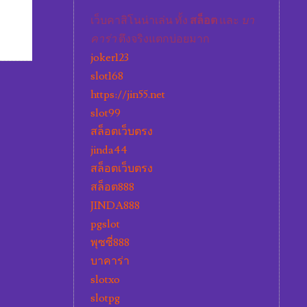
2023หนัง
ซูม
เว็บคาสิโนน่าเล่น ทั้ง
สล็อต
และ
บา
HDหนังNETFLIX
คาร่า
ตึงจริงแตกบ่อยมาก
หนัง
joker123
ออนไลน์
ดู
slot168
ซี
https://jin55.net
รีย์
slot99
TOP
45
สล็อตเว็บตรง
BY
jinda44
SONIA
สล็อตเว็บตรง
สล็อต888
JINDA888
pgslot
พุซซี่888
บาคาร่า
slotxo
slotpg