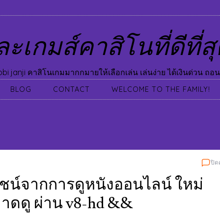
เกมส์คาสิโนที่ดีที่สุ
bi janji คาสิโนเกมมากกมายให้เลือกเล่น เล่นง่าย ได้เงินด่วน ถอนเร็
BLOG
CONTACT
WELCOME TO THE FAMILY!
ปิด
ยชน์จากการดูหนังออนไลน์ ใหม่
พลาดดู ผ่าน v8-hd &&