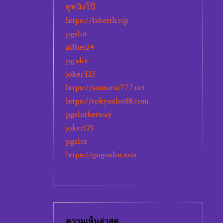
ดูหนังโป๊
https://1xbetth.vip
pgslot
allbet24
pg slot
joker 123
https://samurai777.net
https://tokyoslot88.com
pgslotbetway
joker123
pgslot
https://gogoslot.asia
ความเห็นล่าสุด