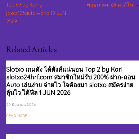
Top 69 by Karry
พฤษภาคม 69 คาสิโน
joker123auto.world 19 JUN
2569
Related Articles
Slotxo เกมดัง ได้ตังค์แน่นอน Top 2 by Karl
slotxo24hrf.com สมาชิกใหม่รับ 200% ฝาก-ถอน
Auto เล่นง่าย จ่ายไว ใจต้องมา slotxo สมัครง่าย
ลุ้นไว ได้ฟีล 1 JUN 2026
20 มิถุนายน 2026
READ MORE