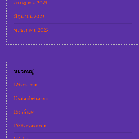
กรกฎาคม 2023
มิถุนายน 2023
พฤษภาคม 2023
หมวดหมู่
123xos.com
13satanbets.com
168 สล็อต
1688vegasx.com