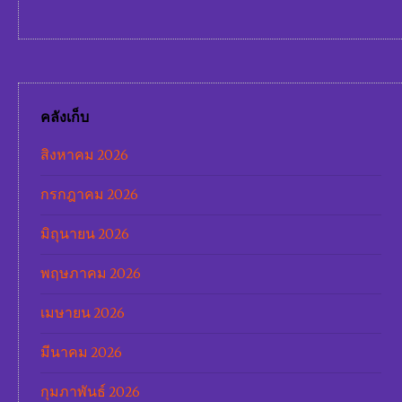
คลังเก็บ
สิงหาคม 2026
กรกฎาคม 2026
มิถุนายน 2026
พฤษภาคม 2026
เมษายน 2026
มีนาคม 2026
กุมภาพันธ์ 2026