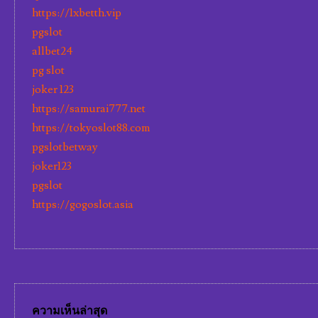
https://1xbetth.vip
pgslot
allbet24
pg slot
joker 123
https://samurai777.net
https://tokyoslot88.com
pgslotbetway
joker123
pgslot
https://gogoslot.asia
ความเห็นล่าสุด