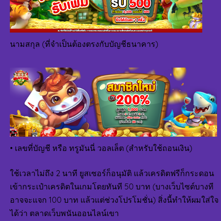
นามสกุล (ที่จำเป็นต้องตรงกับบัญชีธนาคาร)
• เลขที่บัญชี หรือ ทรูมันนี่ วอลเล็ต (สำหรับใช้ถอนเงิน)
ใช้เวลาไม่ถึง 2 นาที ยูสเซอร์ก็อนุมัติ แล้วเครดิตฟรีก็กระดอน
เข้ากระเป๋าเครดิตในเกมโดยทันที 50 บาท (บางเว็บไซต์บางที
อาจจะแจก 100 บาท แล้วแต่ช่วงโปรโมชั่น) สิ่งนี้ทำให้ผมใส่ใจ
ได้ว่า ตลาดเว็บพนันออนไลน์เขา