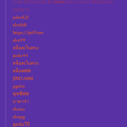
เว็บคาสิโนน่าเล่น ทั้ง
สล็อต
และ
บาคาร่า
ตึงจริงแตก
บ่อยมาก
joker123
slot168
https://jin55.net
slot99
สล็อตเว็บตรง
jinda44
สล็อตเว็บตรง
สล็อต888
JINDA888
pgslot
พุซซี่888
บาคาร่า
slotxo
slotpg
ดูหนังโป๊