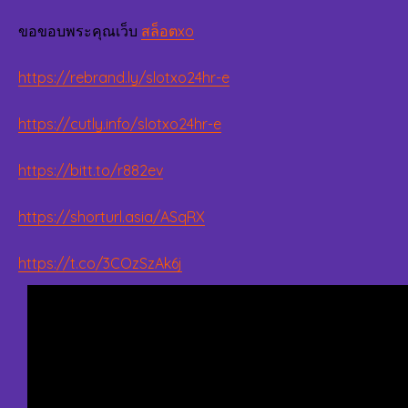
ขอขอบพระคุณเว็บ
สล็อตxo
https://rebrand.ly/slotxo24hr-e
https://cutly.info/slotxo24hr-e
https://bitt.to/r882ev
https://shorturl.asia/ASqRX
https://t.co/3COzSzAk6j