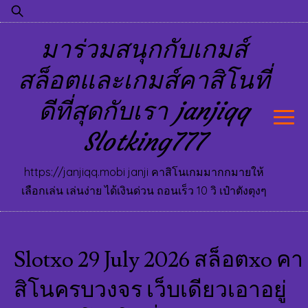
Skip
ค้นหา
to
สำหรับ:
มาร่วมสนุกกับเกมส์
content
สล็อตและเกมส์คาสิโนที่
ดีที่สุดกับเรา janjiqq
Slotking777
https://janjiqq.mobi janji คาสิโนเกมมากกมายให้
เลือกเล่น เล่นง่าย ได้เงินด่วน ถอนเร็ว 10 วิ เป๋าตังตุงๆ
Slotxo 29 July 2026 สล็อตxo คา
สิโนครบวงจร เว็บเดียวเอาอยู่