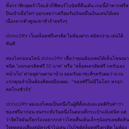
ทั้งกราฟิกสุดเร้าใจแล้วก็ฟีพบร์โบนัสที่ตื่นเต้น เกมนี้ถ้าหากฟรีส
ปินเข้าเมื่อไหร่ บอกเลยว่าเตรียมรับเงินหมื่นเงินแสนได้เลย
เนื่องจากตัวคูณเขาชั่วร้ายจริงๆ
slotxo24hr เว็บสล็อตฟรีเครดิต ไม่ต้องฝาก สมัครง่าย เล่นได้
ทันที
ท่องโลกออนไลน์ slotxo24hr เชื่อว่าคุณต้องเคยได้เห็นโฆษณา
ชนิด “แจกเครดิตฟรี 50 บาท” หรือ “สล็อตเครดิตฟรี กดรับเอง
หน้าเว็บ” ผ่านหูผ่านตามาบ้าง ยอมรับมาซะดีๆครับผมว่าแวบ
แรกคุณจำเป็นต้องคิดเหมือนผม… “ของฟรีไม่มีในโลก หรอก
คดโกงชัวร์ๆ”
slotxo24hr ผมเองก็เคยเป็นหนึ่งในผู้ที่ตั้งแง่และอคติกับคำว่า
ของฟรีมาก่อน จนกระทั่งวันหนึ่งในตอนที่กระเป๋าแห้งสนิท แต่
ว่าจิตใจมันเรียกร้องอยากกล่าวโทษตื่นเต้นเล็กๆน้อยๆเลยตัดสิน
ใจทดลองเสี่ยงสมัครเข้าไปเล่น เว็บไซต์สล็อตฟรีเครดิต ไม่ต้อง