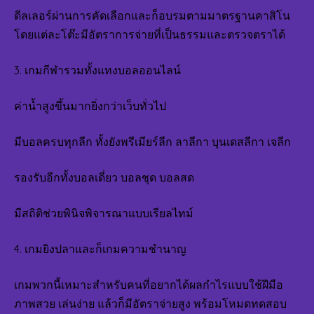
ดีลเลอร์ผ่านการคัดเลือกและก็อบรมตามมาตรฐานคาสิโน
โดยแต่ละโต๊ะมีอัตราการจ่ายที่เป็นธรรมและตรวจตราได้
3. เกมกีฬารวมทั้งแทงบอลออนไลน์
ค่าน้ำสูงขึ้นมากยิ่งกว่าเว็บทั่วไป
มีบอลครบทุกลีก ทั้งยังพรีเมียร์ลีก ลาลีกา บุนเดสลีกา เจลีก
รองรับอีกทั้งบอลเดี่ยว บอลชุด บอลสด
มีสถิติช่วยพินิจพิจารณาแบบเรียลไทม์
4. เกมยิงปลาและก็เกมความชำนาญ
เกมพวกนี้เหมาะสำหรับคนที่อยากได้ผลกำไรแบบใช้ฝีมือ
ภาพสวย เล่นง่าย แล้วก็มีอัตราจ่ายสูง พร้อมโหมดทดสอบ