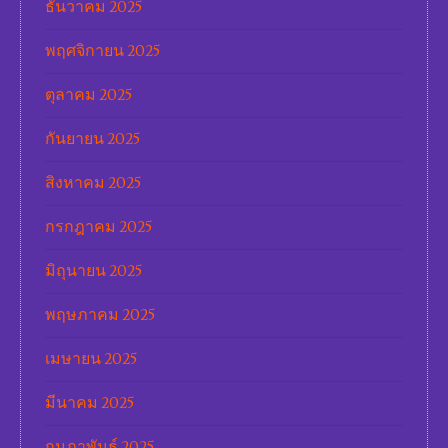
ธันวาคม 2025
พฤศจิกายน 2025
ตุลาคม 2025
กันยายน 2025
สิงหาคม 2025
กรกฎาคม 2025
มิถุนายน 2025
พฤษภาคม 2025
เมษายน 2025
มีนาคม 2025
กุมภาพันธ์ 2025