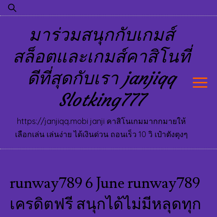
Skip
ค้นหา
to
สำหรับ:
มาร่วมสนุกกับเกมส์
content
สล็อตและเกมส์คาสิโนที่
ดีที่สุดกับเรา janjiqq
Slotking777
https://janjiqq.mobi janji คาสิโนเกมมากกมายให้
เลือกเล่น เล่นง่าย ได้เงินด่วน ถอนเร็ว 10 วิ เป๋าตังตุงๆ
runway789 6 June runway789
เครดิตฟรี สนุกได้ไม่มีหลุดทุก