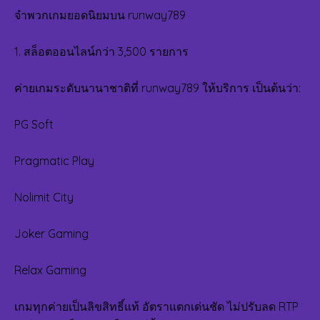
จำพวกเกมยอดนิยมบน runway789
1. สล็อตออนไลน์กว่า 3,500 รายการ
ค่ายเกมระดับนานาชาติที่ runway789 ให้บริการ เป็นต้นว่า:
PG Soft
Pragmatic Play
Nolimit City
Joker Gaming
Relax Gaming
เกมทุกค่ายเป็นลิขสิทธิ์แท้ อัตราแตกเด่นชัด ไม่ปรับลด RTP