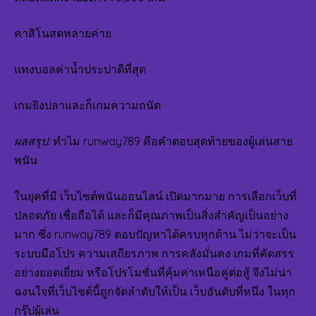
คาสิโนสดหลายค่าย
แทงบอลค่าน้ำประปาดีที่สุด
เกมยิงปลาและก็เกมความถนัด
ผลสรุป:
ทำไม runway789 คือคำตอบสุดท้ายของผู้เล่นสาย
พนัน
ในยุคที่มี เว็บไซต์พนันออนไลน์ เปิดมากมาย การเลือกเว็บที่
ปลอดภัย เชื่อถือได้ และก็มีคุณภาพเป็นสิ่งสำคัญเป็นอย่าง
มาก ซึ่ง runway789 ตอบปัญหาได้ครบทุกด้าน ไม่ว่าจะเป็น
ระบบมือโปร ความเสถียรภาพ การคลังมั่นคง เกมที่คัดสรร
อย่างยอดเยี่ยม หรือโปรโมชั่นที่คุ้มค่าเหนือคู่ต่อสู้ จึงไม่น่า
ฉงนใจที่เว็บไซต์นี้ถูกจัดลำดับให้เป็น เว็บอันดับที่หนึ่ง ในทุก
กรุ๊ปผู้เล่น