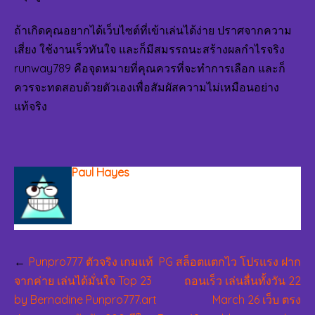
ถ้าเกิดคุณอยากได้เว็บไซต์ที่เข้าเล่นได้ง่าย ปราศจากความ
เสี่ยง ใช้งานเร็วทันใจ และก็มีสมรรถนะสร้างผลกำไรจริง
runway789 คือจุดหมายที่คุณควรที่จะทำการเลือก และก็
ควรจะทดสอบด้วยตัวเองเพื่อสัมผัสความไม่เหมือนอย่าง
แท้จริง
Paul Hayes
แนะแนว
Punpro777 ตัวจริง เกมแท้
PG สล็อตแตกไว โปรแรง ฝาก
เรื่อง
จากค่าย เล่นได้มั่นใจ Top 23
ถอนเร็ว เล่นลื่นทั้งวัน 22
by Bernadine Punpro777.art
March 26 เว็บ ตรง