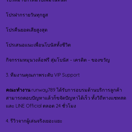
โปรฝากรายวันทุกยูส
โปรคืนยอดเสียสูงสุด
โปรเสนอแนะเพื่อนโบนัสทั้งชีวิต
กิจกรรมหมุนวงล้อฟรี สุ่มโบนัส – เครดิต – ของขวัญ
3. ทีมงานคุณภาพระดับ VIP Support
คณะทำงาน
runway789 ได้รับการอบรมด้านบริการลูกค้า
สามารถตอบปัญหาแล้วก็ขจัดปัญหาได้เร็ว ทั้งวิถีทางแชทสด
และ LINE Official ตลอด 24 ชั่วโมง
4. รีวิวจากผู้เล่นจริงเยอะแยะ