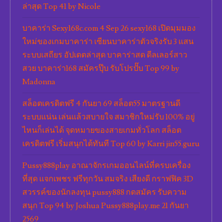
ล่าสุด Top 41 by Nicole
บาคาร่า Sexy168c.com 4 Sep 26 sexy168 เปิดมุมมอง
ใหม่ของเกมบาคาร่า เซียนบาคาร่าตัวจริงรับ 3 แสน
ระบบเสถียร อัปเดตล่าสุด บาคาร่าสด ดีลเลอร์สาว
สวย บาคาร่า168 สมัครปุ๊บ รับโปรปั๊บ Top 99 by
Madonna
สล็อตเครดิตฟรี 4 กันยา 69 สล็อต55 มาตรฐานดี
ระบบแน่น เล่นแล้วสบายใจ สมาชิกใหม่รับ 100% อยู่
ไหนก็เล่นได้ จุดหมายของสายเกมทั่วโลก สล็อต
เครดิตฟรี เริ่มสนุกได้ทันที Top 60 by Karri jin55.guru
Pussy888play อาณาจักรเกมออนไลน์ที่ครบเครื่อง
ที่สุด แจกเพชร ฟรีทุกวัน สมจริง เสียงดี กราฟฟิค 3D
สวรรค์ของนักลงทุน pussy888 กดสมัคร รับความ
สนุก Top 94 by Joshua Pussy888play.me 21 กันยา
2569