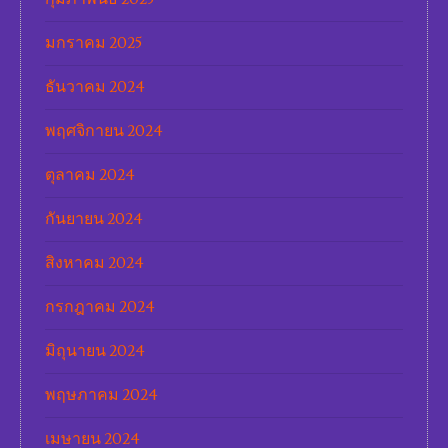
มกราคม 2025
ธันวาคม 2024
พฤศจิกายน 2024
ตุลาคม 2024
กันยายน 2024
สิงหาคม 2024
กรกฎาคม 2024
มิถุนายน 2024
พฤษภาคม 2024
เมษายน 2024