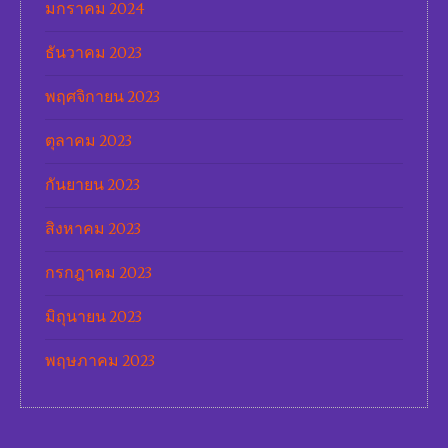
มกราคม 2024
ธันวาคม 2023
พฤศจิกายน 2023
ตุลาคม 2023
กันยายน 2023
สิงหาคม 2023
กรกฎาคม 2023
มิถุนายน 2023
พฤษภาคม 2023