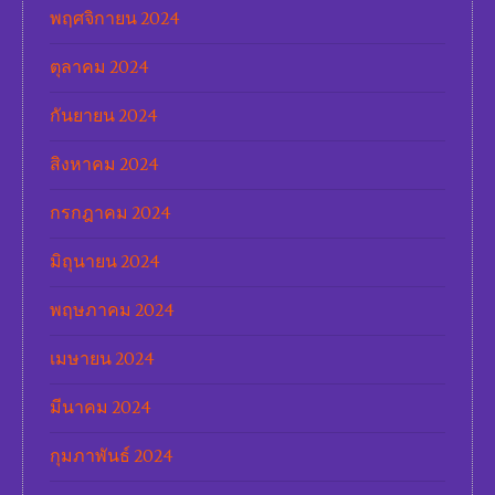
พฤศจิกายน 2024
ตุลาคม 2024
กันยายน 2024
สิงหาคม 2024
กรกฎาคม 2024
มิถุนายน 2024
พฤษภาคม 2024
เมษายน 2024
มีนาคม 2024
กุมภาพันธ์ 2024