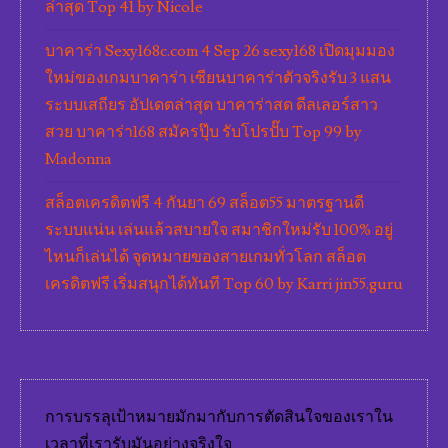
ล่าสุด Top 41 by Nicole
บาคาร่า Sexy168c.com 4 Sep 26 sexy168 เปิดมุมมอง
ใหม่ของเกมบาคาร่า เซียนบาคาร่าตัวจริงรับ 3 แสน
ระบบเสถียร อัปเดตล่าสุด บาคาร่าสด ดีลเลอร์สาว
สวย บาคาร่า168 สมัครปุ๊บ รับโปรปั๊บ Top 99 by
Madonna
สล็อตเครดิตฟรี 4 กันยา 69 สล็อต55 มาตรฐานดี
ระบบแน่น เล่นแล้วสบายใจ สมาชิกใหม่รับ 100% อยู่
ไหนก็เล่นได้ จุดหมายของสายเกมทั่วโลก สล็อต
เครดิตฟรี เริ่มสนุกได้ทันที Top 60 by Karri jin55.guru
การบรรลุเป้าหมายมักมากับการตัดสินใจของเราใน
เวลาที่เรารับมันอย่างจริงใจ