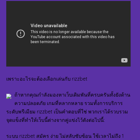
วิเค
เลือ
เล่น
ได้
ถูก
จัง
TO
34
BY
OD
เพราะอะไรจะต้องเลือกเล่นกับ rizzbet
ถ้าหากคุณกำลังมองหาเว็บเดิมพันที่ครบครันทั้งยังด้าน
ความปลอดภัย เกมที่หลากหลาย รวมทั้งการบริการ
ระดับพรีเมียม rizzbet เป็นคำตอบที่ใช่ พวกเราได้รวบรวม
จุดแข็งที่ทำให้เว็บนี้ต่างจากคู่แข่งไว้ดังต่อไปนี้:
ระบบ rizzbet สมัคร ง่าย ไม่สลับซับซ้อน ใช้เวลาไม่ถึง 1