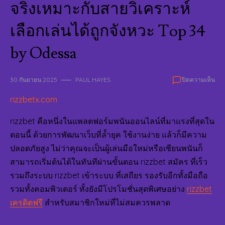
จริงเหมาะกับสายวิเคราะห์
เลือกเล่นได้ถูกจังหวะ Top 34
by Odessa
บน
30 กันยายน 2025
PAUL HAYES
ปิดความเห็น
RIZ
rizzbetx.com
สมั
14
มิถ
rizzbet คือหนึ่งในแพลตฟอร์มพนันออนไลน์ที่มาแรงที่สุดใน
RIZ
ตอนนี้ ด้วยการพัฒนาเว็บที่ล้ำยุค ใช้งานง่าย แล้วก็มีความ
เคร
ปลอดภัยสูง ไม่ว่าคุณจะเป็นผู้เล่นมือใหม่หรือเซียนพนันก็
ฟรี
อิง
สามารถเริ่มต้นได้ในทันทีผ่านขั้นตอน rizzbet สมัคร ที่เร็ว
จาก
รวมถึงระบบ rizzbet เข้าระบบ ที่เสถียร รองรับอีกทั้งมือถือ
ข้อม
รวมทั้งคอมพิวเตอร์ ทั้งยังมีโปรโมชั่นสุดพิเศษอย่าง
rizzbet
จริง
เหม
เครดิตฟรี
สำหรับสมาชิกใหม่ที่ไม่สมควรพลาด
กับ
สาย