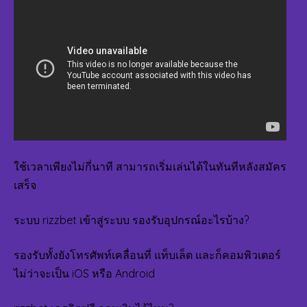
ใช้เวลาเพียงไม่กี่นาที สามารถเริ่มเล่นได้ในทันทีหลังสมัคร
เสร็จ
ระบบ rizzbet เข้าสู่ระบบ รองรับอุปกรณ์อะไรบ้าง?
รองรับทั้งยังโทรศัพท์เคลื่อนที่ แท็บเล็ต และก็คอมพิวเตอร์
ไม่ว่าจะเป็น iOS หรือ Android