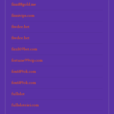
finn88gold.me
finnivips.com
fiwdee.bet
fiwdee.bet
fizz169bet.com
fortune99vip.com
fox689ok.com
fox689ok.com
fullslot
fullsloteiei.com