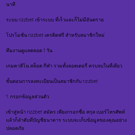
นาที
ระบบ rizzbet เข้าระบบ ที่เร็วและก็ไม่มีอันตราย
โปรโมชั่น rizzbet เครดิตฟรี สำหรับสมาชิกใหม่
ทีมงานดูแลตลอด 1 วัน
เกมคาสิโน สล็อต กีฬา รวมทั้งลอตเตอรี่ ครบจบในที่เดียว
ขั้นตอนการลงทะเบียนเป็นสมาชิกกับ rizzbet
1. กรอกข้อมูลส่วนตัว
เข้าสู่หน้า rizzbet สมัคร เพียงกรอกชื่อ สกุล เบอร์โทรศัพท์
แล้วก็ลำดับที่บัญชีธนาคาร ระบบจะเก็บข้อมูลของคุณอย่าง
ปลอดภัย