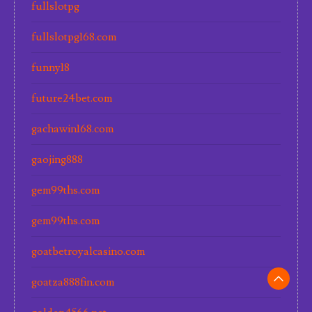
fullslotpg
fullslotpg168.com
funny18
future24bet.com
gachawin168.com
gaojing888
gem99ths.com
gem99ths.com
goatbetroyalcasino.com
goatza888fin.com