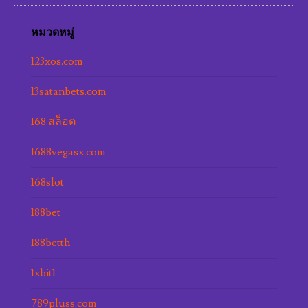
หมวดหมู่
123xos.com
13satanbets.com
168 สล็อต
1688vegasx.com
168slot
188bet
188betth
1xbit1
789pluss.com