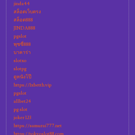
jinda44
สล็อตเว็บตรง
สล็อต888
JINDA888
pgslot
พุซซี่888
บาคาร่า
slotxo
slotpg
ดูหนังโป๊
https://1xbetth.vip
pgslot
allbet24
pg slot
joker 123
https://samurai777.net
https://tokyoslot88.com