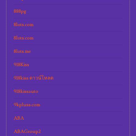
888pg
8lots.com
8lots.com
8lots.me
918Kiss
918kiss ดาวน์โหลด
918kissauto
9kpluss.com
ABA
ABAGroup2