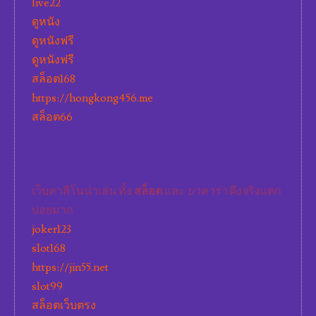
live22
ดูหนัง
ดูหนังฟรี
ดูหนังฟรี
สล็อต168
https://hongkong456.me
สล็อต66
เว็บคาสิโนน่าเล่น ทั้ง
สล็อต
และ
บาคาร่า
ตึงจริงแตก
บ่อยมาก
joker123
slot168
https://jin55.net
slot99
สล็อตเว็บตรง