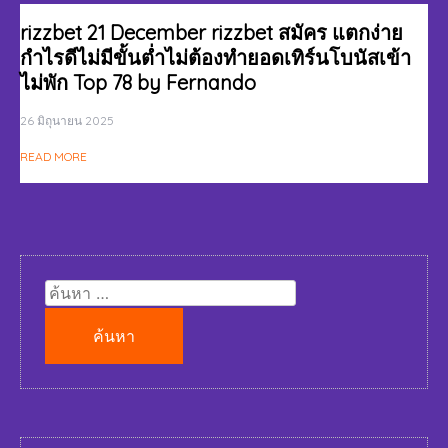
rizzbet 21 December rizzbet สมัคร แตกง่าย
กำไรดีไม่มีขั้นต่ำไม่ต้องทำยอดเทิร์นโบนัสเข้า
ไม่พัก Top 78 by Fernando
26 มิถุนายน 2025
READ MORE
ค้นหา
สำหรับ: