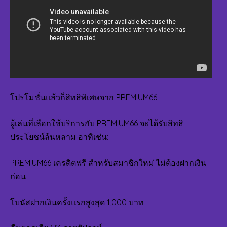
โปรโมชั่นแล้วก็สิทธิพิเศษจาก PREMIUM66
ผู้เล่นที่เลือกใช้บริการกับ PREMIUM66 จะได้รับสิทธิ
ประโยชน์ล้นหลาม อาทิเช่น:
PREMIUM66 เครดิตฟรี สำหรับสมาชิกใหม่ ไม่ต้องฝากเงิน
ก่อน
โบนัสฝากเงินครั้งแรกสูงสุด 1,000 บาท