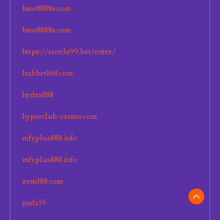
hiso8888s.com
hiso8888s.com
https://sretthi99.bet/enter/
hubbet168.com
hydra888
hyperclub-casino.com
infyplus888.info
infyplus888.info
item388.com
jinda55