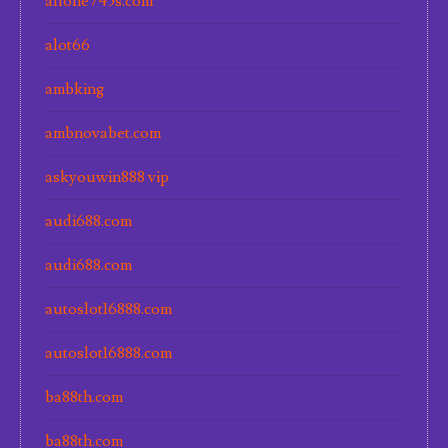
allone745s.com
alot66
ambking
ambnovabet.com
askyouwin888 vip
audi688.com
audi688.com
autoslot16888.com
autoslot16888.com
ba88th.com
ba88th.com