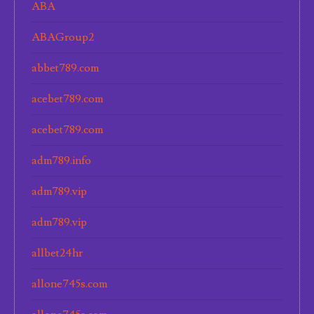
ABA
ABAGroup2
abbet789.com
acebet789.com
acebet789.com
adm789.info
adm789.vip
adm789.vip
allbet24hr
allone745s.com