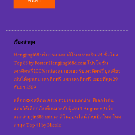
เรื่องล่าสุด
Hengjing168 บริการเกมคาสิโน ครบครัน 24 ชั่วโมง
Top 83 by Foster Hengjing168d.com โปรโมชั่น
เครดิตฟรี 100% กล่องสุ่มเฮงเฮง รับเครดิตฟรี ยูสเดียว
เล่นได้ทุกเกม เครดิตฟรี แจก เครดิตฟรี เยอะที่สุด 29
กันยา 2569
สล็อต888 สล็อต 2026 รวมเกมแตกง่าย ฟีเจอร์เด่น
และวิธีเลือกเว็บที่เหมาะกับผู้เล่น 3 August 69 เว็บ
แตกง่าย jin888.asia คาสิโนออนไลน์ เว็บเปิดใหม่ ใหม่
ล่าสุด Top 41 by Nicole