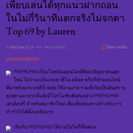
เพียบเล่นได้ทุกแนวฝากถอน
ในไม่กี่วินาทีแตกจริงไม่จกตา
Top 69 by Lauren
บน
3 กรกฎาคม 2025
PAUL HAYES
ปิดความเห็น
PR
premium66.info
5
AU
PR
PREMIUM66 เป็นเว็บพนันออนไลน์ที่ตอบปัญหาคนยุค
เคร
ใหม่ ไม่ว่าจะเป็นเกมคาสิโน สล็อต หรือกีฬาออนไลน์
ฟรี
ที่มาพร้อมระบบที่ล้ำสมัย ใช้งานง่าย รวมทั้งไม่เป็นอันตราย
เกม
เพี
สูงสุด นอกจากนั้นยังมีโปรโมชั่นพิเศษอย่าง PREMIUM66
เล่น
เครดิตฟรี สำหรับสมาชิกใหม่ เพื่อเพิ่มช่องทางสำหรับการ
ได้
ทำกำไรได้ตั้งแต่วันแรก
ทุก
แน
ฝาก
เริ่มกับ PREMIUM66 ได้ง่ายในไม่กี่ขั้นตอน
ถอ