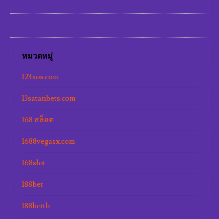
หมวดหมู่
123xos.com
13satanbets.com
168 สล็อต
1688vegasx.com
168slot
188bet
188betth