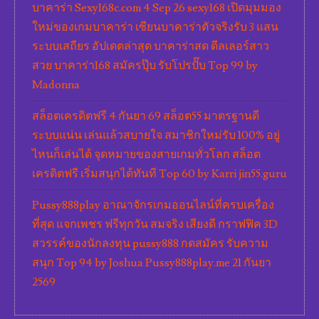
บาคาร่า Sexy168c.com 4 Sep 26 sexy168 เปิดมุมมอง
ใหม่ของเกมบาคาร่า เซียนบาคาร่าตัวจริงรับ 3 แสน
ระบบเสถียร อัปเดตล่าสุด บาคาร่าสด ดีลเลอร์สาว
สวย บาคาร่า168 สมัครปุ๊บ รับโปรปั๊บ Top 99 by
Madonna
สล็อตเครดิตฟรี 4 กันยา 69 สล็อต55 มาตรฐานดี
ระบบแน่น เล่นแล้วสบายใจ สมาชิกใหม่รับ 100% อยู่
ไหนก็เล่นได้ จุดหมายของสายเกมทั่วโลก สล็อต
เครดิตฟรี เริ่มสนุกได้ทันที Top 60 by Karri jin55.guru
Pussy888play อาณาจักรเกมออนไลน์ที่ครบเครื่อง
ที่สุด แจกเพชร ฟรีทุกวัน สมจริง เสียงดี กราฟฟิค 3D
สวรรค์ของนักลงทุน pussy888 กดสมัคร รับความ
สนุก Top 94 by Joshua Pussy888play.me 21 กันยา
2569