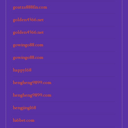
goatza888fin.com
golden4566.net
golden4566.net
gowingo88.com
gowingo88.com
happy168
hengheng9899.com
hengheng9899.com
hengjing168
hi6bet.com