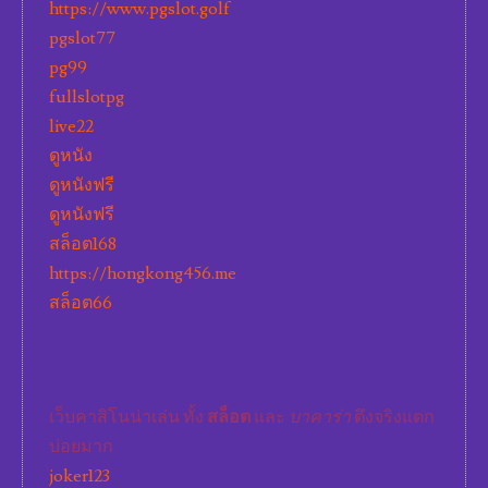
https://www.pgslot.golf
pgslot77
pg99
fullslotpg
live22
ดูหนัง
ดูหนังฟรี
ดูหนังฟรี
สล็อต168
https://hongkong456.me
สล็อต66
เว็บคาสิโนน่าเล่น ทั้ง
สล็อต
และ
บาคาร่า
ตึงจริงแตก
บ่อยมาก
joker123