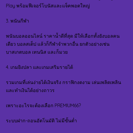
Play พร้อมฟีเจอร์โบนัสและแจ็คพอตใหญ่
3. พนันกีฬา
พนันบอลออนไลน์ ราคาน้ำดีที่สุด มีให้เลือกทั้งยังบอลคน
เดียว บอลสเต็ป แล้วก็กีฬาจำพวกอื่น ยกตัวอย่างเช่น
บาสเกตบอล เทนนิส และก็มวย
4. เกมยิงปลา และเกมเสริมรายได้
รวมเกมที่เล่นง่ายได้เงินจริง กราฟิกงดงาม เล่นเพลิดเพลิน
และทำเงินได้อย่างถาวร
เพราะอะไรจะต้องเลือก PREMIUM66?
ระบบฝาก-ถอนอัตโนมัติ ไม่มีขั้นต่ำ