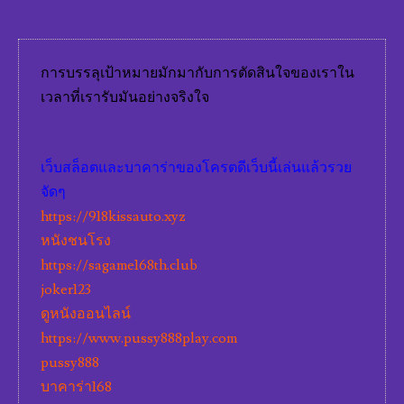
การบรรลุเป้าหมายมักมากับการตัดสินใจของเราใน
เวลาที่เรารับมันอย่างจริงใจ
เว็บสล็อตและบาคาร่าของโครตดีเว็บนี้เล่นแล้วรวย
จัดๆ
https://918kissauto.xyz
หนังชนโรง
https://sagame168th.club
joker123
ดูหนังออนไลน์
https://www.pussy888play.com
pussy888
บาคาร่า168