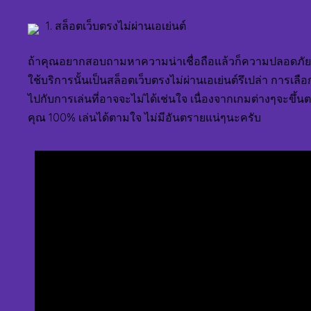
1. สล็อตเว็บตรงไม่ผ่านเอเย่นต์
ถ้าคุณอยากสอบถามหาความน่าเชื่อถือแล้วก็ความปลอดภัยจากเ
ใช้บริการนั้นเป็นสล็อตเว็บตรงไม่ผ่านเอเย่นต์รึเปล่า การเล
ไปกับการเล่นที่อาจจะไม่ได้เช่นใจ เนื่องจากเกมต่างๆจะขึ้นตร
คุณ 100% เล่นได้ตามใจ ไม่มีอันตรายแน่ๆนะครับ