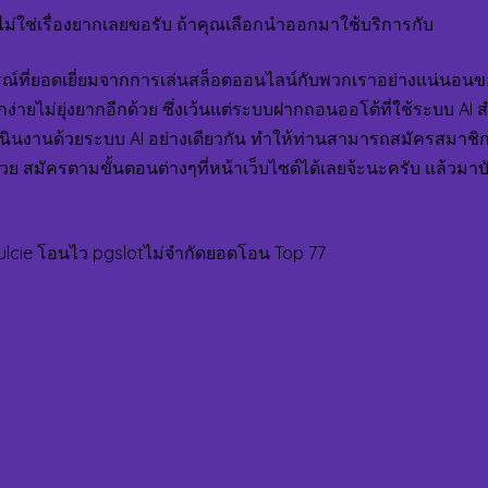
ม่ใช่เรื่องยากเลยขอรับ ถ้าคุณเลือกนำออกมาใช้บริการกับ
ณ์ที่ยอดเยี่ยมจากการเล่นสล็อตออนไลน์กับพวกเราอย่างแน่นอนขอ
ยไม่ยุ่งยากอีกด้วย ซึ่งเว้นแต่ระบบฝากถอนออโต้ที่ใช้ระบบ AI 
ินงานด้วยระบบ AI อย่างเดียวกัน ทำให้ท่านสามารถสมัครสมาชิ
ด้วย สมัครตามขั้นตอนต่างๆที่หน้าเว็บไซต์ได้เลยจ้ะนะครับ แล้วมาบ
Dulcie โอนไว pgslotไม่จำกัดยอดโอน Top 77