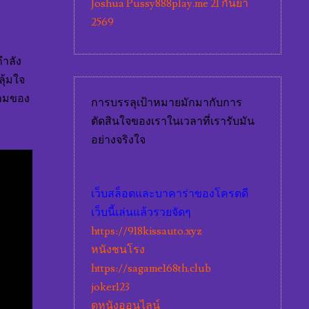
Joshua Pussy888play.me 21 กันยา
2569
กำลัง
ลุ้มใจ
นเกมของ
การบรรลุเป้าหมายมักมากับการ
ตัดสินใจของเราในเวลาที่เรารับมัน
อย่างจริงใจ
เว็บสล็อตและบาคาร่าของโครตดี
เว็บนี้เล่นแล้วรวยจัดๆ
https://918kissauto.xyz
หนังชนโรง
https://sagame168th.club
joker123
ดูหนังออนไลน์