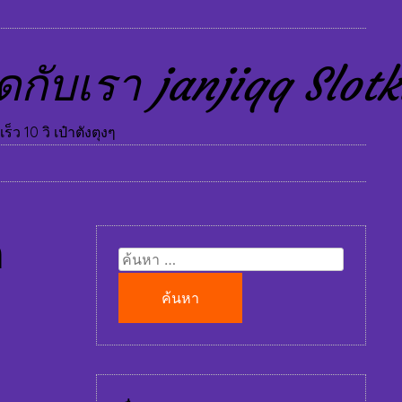
ดกับเรา janjiqq Slot
ว 10 วิ เป๋าตังตุงๆ
ด
ค้นหา
สำหรับ: