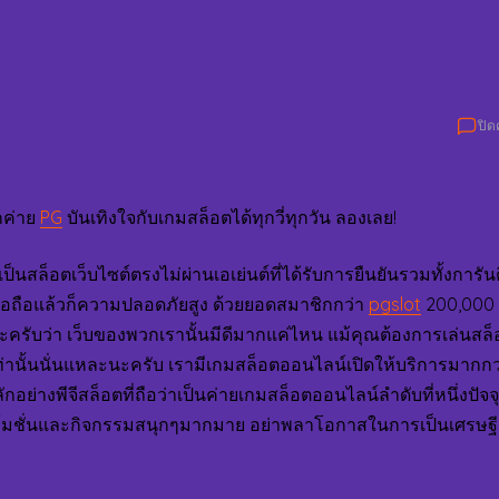
ปิด
กค่าย
PG
บันเทิงใจกับเกมสล็อตได้ทุกวี่ทุกวัน ลองเลย!
สล็อตเว็บไซต์ตรงไม่ผ่านเอเย่นต์ที่ได้รับการยืนยันรวมทั้งการันต
เชื่อถือแล้วก็ความปลอดภัยสูง ด้วยยอดสมาชิกกว่า
pgslot
200,000
ะครับว่า เว็บของพวกเรานั้นมีดีมากแค่ไหน แม้คุณต้องการเล่นสล็
เท่านั้นนั่นแหละนะครับ เรามีเกมสล็อตออนไลน์เปิดให้บริการมากกว
่างพีจีสล็อตที่ถือว่าเป็นค่ายเกมสล็อตออนไลน์ลำดับที่หนึ่งปัจจุบ
โมชั่นและกิจกรรมสนุกๆมากมาย อย่าพลาโอกาสในการเป็นเศรษฐี