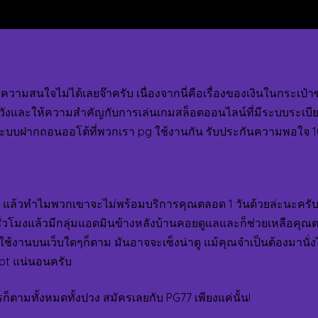
ความสนใจไม่ได้เลยจ๊าครับ เนื่องจากนี่คือเรื่องของเงินในกระเป๋
ดระวังและให้ความสำคัญกับการเล่นเกมสล็อตออนไลน์ที่มีระบบระเบ
ิ่งระบบฝากถอนออโต้ที่พวกเรา pg ใช้งานกัน รับประกันความพอใจ
น แล้วทำไมพวกเขาจะไม่พร้อมบริการคุณตลอด 1 วันด้วยล่ะนะครั
ั่วโมงแล้วมีกลุ่มแอดมินข้างหลังบ้านคอยดูแลและก็ช่วยเหลือคุ
รใช้งานบนเว็บใดๆก็ตาม มันอาจจะเซ็งน่าดู แม้คุณจำเป็นต้องมานั่
lot แน่นอนครับ
รก็ตามทั้งหมดทั้งปวง สมัครเลยกับ PG77 เพียงแค่นั้น!