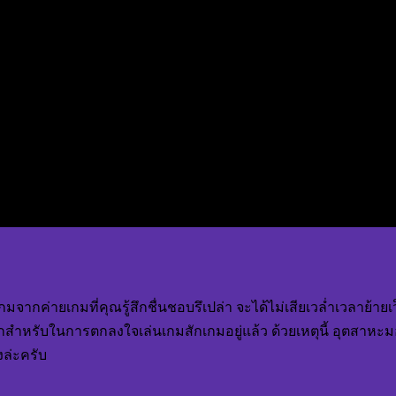
มีเกมจากค่ายเกมที่คุณรู้สึกชื่นชอบรึเปล่า จะได้ไม่เสียเวล่ำเวลาย้าย
ากสำหรับในการตกลงใจเล่นเกมสักเกมอยู่แล้ว ด้วยเหตุนี้ อุตสาหะ
งล่ะครับ