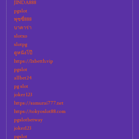
JINDA888
pgslot
พุซซี่888
บาคาร่า
slotxo
slotpg
ดูหนังโป๊
https://1xbetth.vip
pgslot
allbet24
pg slot
joker 123
https://samurai777.net
https://tokyoslot88.com
pgslotbetway
joker123
pgslot