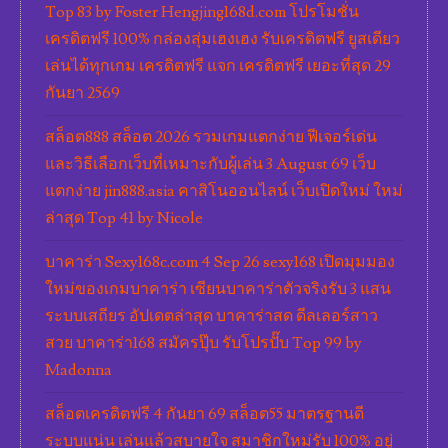
Top 83 by Foster Hengjing168d.com โปรโมชั่น
เครดิตฟรี 100% กล่องสุ่มเฮงเฮง รับเครดิตฟรี ยูสเดียว
เล่นได้ทุกเกม เครดิตฟรี แจก เครดิตฟรี เยอะที่สุด 29
กันยา 2569
สล็อต888 สล็อต 2026 รวมเกมแตกง่าย ฟีเจอร์เด่น
และวิธีเลือกเว็บที่เหมาะกับผู้เล่น 3 August 69 เว็บ
แตกง่าย jin888.asia คาสิโนออนไลน์ เว็บเปิดใหม่ ใหม่
ล่าสุด Top 41 by Nicole
บาคาร่า Sexy168c.com 4 Sep 26 sexy168 เปิดมุมมอง
ใหม่ของเกมบาคาร่า เซียนบาคาร่าตัวจริงรับ 3 แสน
ระบบเสถียร อัปเดตล่าสุด บาคาร่าสด ดีลเลอร์สาว
สวย บาคาร่า168 สมัครปุ๊บ รับโปรปั๊บ Top 99 by
Madonna
สล็อตเครดิตฟรี 4 กันยา 69 สล็อต55 มาตรฐานดี
ระบบแน่น เล่นแล้วสบายใจ สมาชิกใหม่รับ 100% อยู่