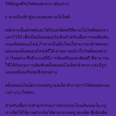
ใส่ข้อมูลที่รถไฟของพวกเราต้องการ
4. ฝากเงินเข้าสู่ระบบของทางเว็บไซต์
หลังจากนั้นนักพนันจะได้รับเครดิตฟรีที่ทางเว็บไซต์ของเรา
แจกไว้ให้ เพื่อเป็นเงินลงทุนเริ่มต้นสำหรับเพื่อการลงเดิมพัน
เกมสล็อตออนไลน์ ถ้าหากเป็นมือใหม่ก็สามารถเข้าทดลอง
เล่นเกมสล็อตออนไลน์ฟรีได้ ผ่านทางหน้าเว็บไซต์ของพวก
เราโดยตรง ซึ่งมีระบบที่มีการจัดเตรียมเครดิตฟรี ที่สามารถ
ใช้ได้กับเกมการเดิมพันสล็อตออนไลน์ทุกจำพวก และมีรูป
แบบเหมือนจริงทุกสิ่งทุกอย่าง
สล็อตออนไลน์ฝากถอนทรูวอลเล็ต ทำรายการได้ตลอดระยะ
เวลา pg เว็บตรง
สำหรับเพื่อการทำธุรกรรมการฝากถอนโอนเงินบนเว็บ pg
เราเปิดให้ใช้งานฝากเงินได้ผ่านระบบทรูวอลเล็ต ซึ่งนักเดิม