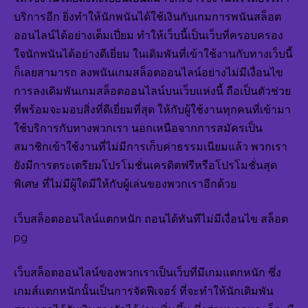
หนั
บริการอีก ยิ่งทำให้นักพนันได้ใช้เงินกับเกมการพนันสล็อต
คร
วงจ
ออนไลน์ได้อย่างเต็มเปี่ยม ทำให้เว็บนี้เป็นเว็บที่ครอบครอง
มา
ใจนักพนันได้อย่างดีเยี่ยม ในเดิมพันที่เข้าใช้งานกับทางเว็บนี้
ที่สุ
TO
ก็เลยสามารถ ลงพนันเกมสล็อตออนไลน์อย่างไม่มีเงื่อนไข
29
การลงเดิมพันเกมสล็อตออนไลน์บนเว็บแห่งนี้ ถือเป็นตัวช่วย
BY
ที่พร้อมจะมอบสิ่งที่ดีเยี่ยมที่สุด ให้กับผู้ใช้งานทุกคนที่เข้ามา
TRI
WA
ใช้บริการกับทางพวกเรา นอกเหนือจากการสมัครเป็น
สล็
สมาชิกเข้าใช้งานที่ไม่มีการเก็บค่าธรรมเนียมแล้ว พวกเรา
PG-
ยังมีการตระเตรียมโปรโมชั่นเครดิตฟรีหรือโปรโมชั่นสุด
เว็บ
ตรง
พิเศษ ที่ไม่มีผู้ใดมีให้กับผู้เล่นของพวกเราอีกด้วย
แต
หนั
เว็บสล็อตออนไลน์แตกหนัก ถอนได้ทันทีไม่มีเงื่อนไข สล็อต
5
มิ.ย.
pg
20
เว็บสล็อตออนไลน์ของพวกเราเป็นเว็บที่มีเกมแตกหนัก ซึ่ง
เกมส์แตกหนักนั้นเป็นการจัดฟีเจอร์ ที่จะทำให้นักเดิมพัน