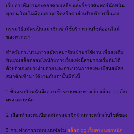
เว็บ ทางทีมงานจะคอยช่วยเหลือ และก็ช่วยซัพพอร์นักพนัน
ทุกคน โดยไม่มีคุณค่าจารีตหรือค่าสำหรับบริการนั้นเอง
กรรมวิธีสมัครเป็นสมาชิกเข้าใช้บริการเว็บไซต์ออนไลน์
ของพวกเรา
สำหรับกระบวนการสมัครสมาชิกเข้ามาใช้งาน เพื่อลงเดิม
พันเกมสล็อตออนไลน์กับทางเว็บแห่งนี้สามารถเริ่มต้นได้
ด้วยตัวเองอย่างง่ายดาย และกระบวนการลงทะเบียนสมัคร
สมาชิกเข้ามาใช้งานกับเรานั้นมีดังนี้
1. ขั้นแรกนักพนันจึงควรเข้าระบบของทางเว็บ สล็อต pg เว็บ
ตรง แตกหนัก
2. เลือกทำลงทะเบียนสมัครสมาชิกผ่านทางหน้าเว็บไซต์ของ
3. กระทำการกรอกแบบฟอร์ม
สล็อต pg เว็บตรง แตกหนัก