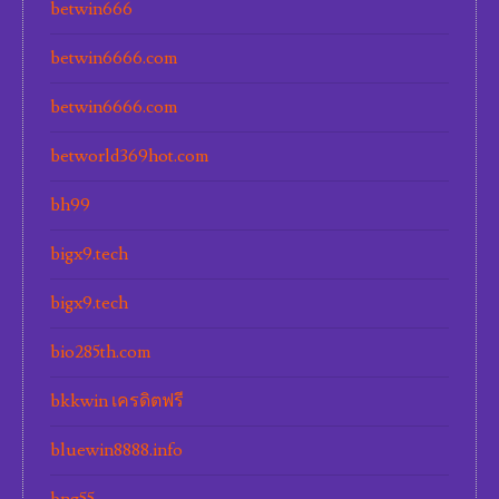
betwin666
betwin6666.com
betwin6666.com
betworld369hot.com
bh99
bigx9.tech
bigx9.tech
bio285th.com
bkkwin เครดิตฟรี
bluewin8888.info