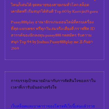
ไหนก็เล่นได้ จุดหมายของสายเกมทั่วโลก สล็อต
เครดิตฟรี เริ่มสนุกได้ทันที Top 60 by Karri jin55.guru
Pussy888play อาณาจักรเกมออนไลน์ที่ครบเครื่อง
ที่สุด แจกเพชร ฟรีทุกวัน สมจริง เสียงดี กราฟฟิค 3D
สวรรค์ของนักลงทุน pussy888 กดสมัคร รับความ
สนุก Top 94 by Joshua Pussy888play.me 21 กันยา
2569
การบรรลุเป้าหมายมักมากับการตัดสินใจของเราใน
เวลาที่เรารับมันอย่างจริงใจ
เว็บสล็อตและบาคาร่าของโครตดีเว็บนี้เล่นแล้วรวย