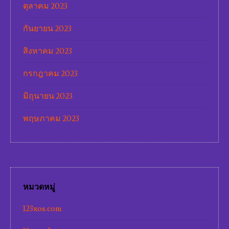
ตุลาคม 2023
กันยายน 2023
สิงหาคม 2023
กรกฎาคม 2023
มิถุนายน 2023
พฤษภาคม 2023
หมวดหมู่
123xos.com