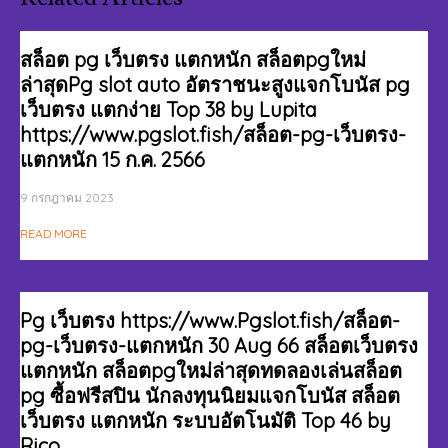
สล็อต pg เว็บตรง แตกหนัก สล็อตpgใหม่
ล่าสุดPg slot auto อัตราชนะสูงแจกโบนัส pg
เว็บตรง แตกง่าย Top 38 by Lupita
https://www.pgslot.fish/สล็อต-pg-เว็บตรง-
แตกหนัก 15 ก.ค. 2566
9 กรกฎาคม 2023
READ MORE
Pg เว็บตรง https://www.Pgslot.fish/สล็อต-
pg-เว็บตรง-แตกหนัก 30 Aug 66 สล็อตเว็บตรง
แตกหนัก สล็อตpgใหม่ล่าสุดทดลองเล่นสล็อต
pg ซื้อฟรีสปิน นักลงทุนนิยมแจกโบนัส สล็อต
เว็บตรง แตกหนัก ระบบอัตโนมัติ Top 46 by
Rico