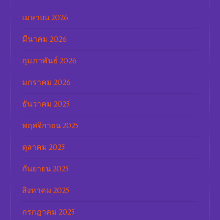
เมษายน 2026
มีนาคม 2026
กุมภาพันธ์ 2026
มกราคม 2026
ธันวาคม 2025
พฤศจิกายน 2025
ตุลาคม 2025
กันยายน 2025
สิงหาคม 2025
กรกฎาคม 2025