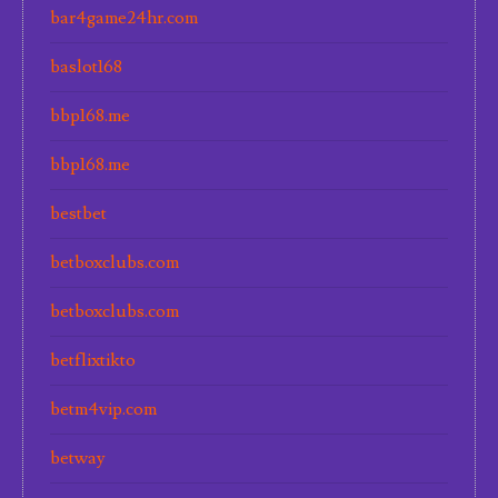
bar4game24hr.com
baslot168
bbp168.me
bbp168.me
bestbet
betboxclubs.com
betboxclubs.com
betflixtikto
betm4vip.com
betway