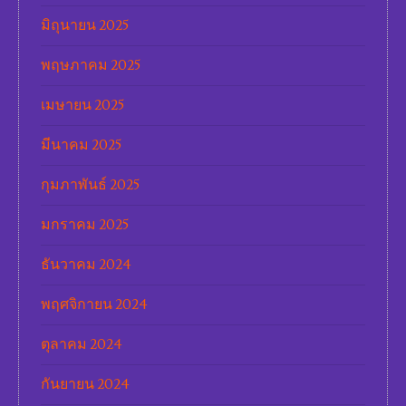
มิถุนายน 2025
พฤษภาคม 2025
เมษายน 2025
มีนาคม 2025
กุมภาพันธ์ 2025
มกราคม 2025
ธันวาคม 2024
พฤศจิกายน 2024
ตุลาคม 2024
กันยายน 2024