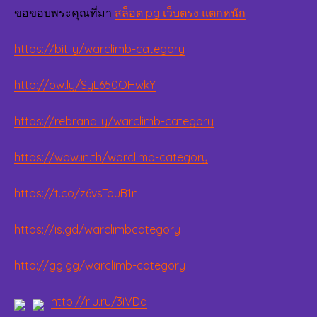
ขอขอบพระคุณที่มา
สล็อต pg เว็บตรง แตกหนัก
https://bit.ly/warclimb-category
http://ow.ly/SyL650OHwkY
https://rebrand.ly/warclimb-category
https://wow.in.th/warclimb-category
https://t.co/z6vsTouB1n
https://is.gd/warclimbcategory
http://gg.gg/warclimb-category
http://rlu.ru/3iVDq