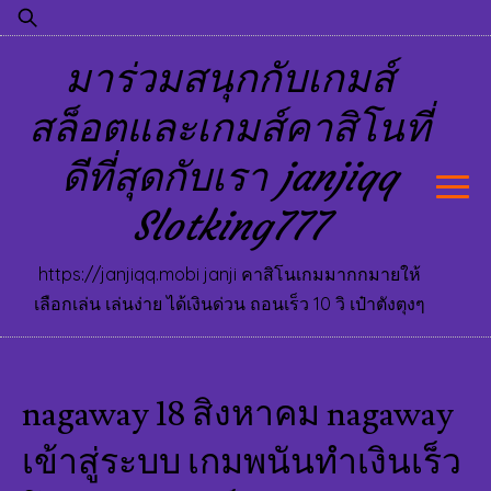
Skip
ค้นหา
to
สำหรับ:
มาร่วมสนุกกับเกมส์
content
สล็อตและเกมส์คาสิโนที่
ดีที่สุดกับเรา janjiqq
Slotking777
https://janjiqq.mobi janji คาสิโนเกมมากกมายให้
เลือกเล่น เล่นง่าย ได้เงินด่วน ถอนเร็ว 10 วิ เป๋าตังตุงๆ
nagaway 18 สิงหาคม nagaway
เข้าสู่ระบบ เกมพนันทำเงินเร็ว