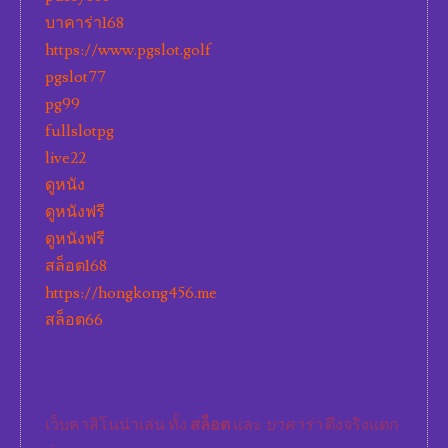
บาคาร่า168
https://www.pgslot.golf
pgslot77
pg99
fullslotpg
live22
ดูหนัง
ดูหนังฟรี
ดูหนังฟรี
สล็อต168
https://hongkong456.me
สล็อต66
เว็บคาสิโนน่าเล่น ทั้ง
สล็อต
และ
บาคาร่า
ตึงจริงแตก