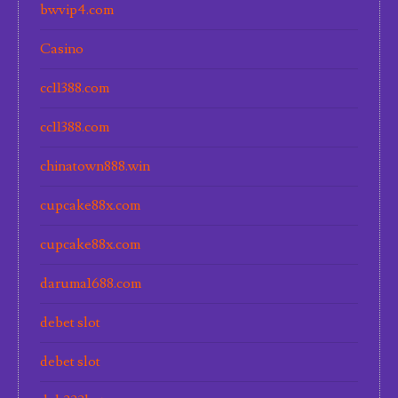
bwvip4.com
Casino
cc11388.com
cc11388.com
chinatown888.win
cupcake88x.com
cupcake88x.com
daruma1688.com
debet slot
debet slot