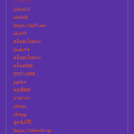
บ่อยมาก
joker123
slot168
https://jin55.net
slot99
สล็อตเว็บตรง
jinda44
สล็อตเว็บตรง
สล็อต888
JINDA888
pgslot
พุซซี่888
บาคาร่า
slotxo
slotpg
ดูหนังโป๊
https://1xbetth.vip