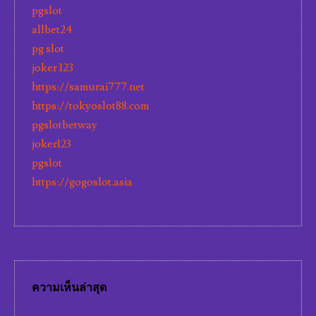
pgslot
allbet24
pg slot
joker 123
https://samurai777.net
https://tokyoslot88.com
pgslotbetway
joker123
pgslot
https://gogoslot.asia
ความเห็นล่าสุด