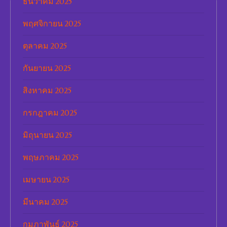
ธันวาคม 2025
พฤศจิกายน 2025
ตุลาคม 2025
กันยายน 2025
สิงหาคม 2025
กรกฎาคม 2025
มิถุนายน 2025
พฤษภาคม 2025
เมษายน 2025
มีนาคม 2025
กุมภาพันธ์ 2025