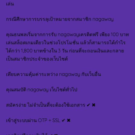
เล่น
กรณีศึกษาการบรรลุเป้าหมายจากสมาชิก nagaway
คุณธนพลเริ่มจากการรับ nagawayเครดิตฟรี เพียง 100 บาท
เล่นสล็อตเกมเดียวในช่วงโปรโมชั่น แล้วก็สามารถได้กำไร
ได้กว่า 1,800 บาทข้างใน 3 วัน ก่อนที่จะถอนเงินและกลาย
เป็นสมาชิกประจำของเว็บไซต์
เทียบความคุ้มค่าระหว่าง nagaway กับเว็บอื่น
คุณสมบัติ nagaway เว็บไซต์ทั่วไป
สมัครง่าย ไม่จำเป็นที่จะต้องใช้เอกสาร ✔ ✖
เข้าสู่ระบบผ่าน OTP + SSL ✔ ✖