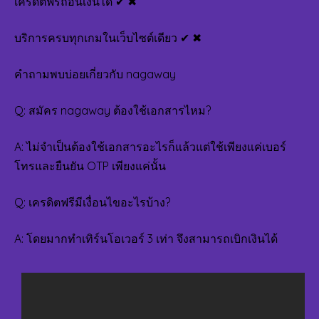
เครดิตฟรีถอนเงินได้ ✔ ✖
บริการครบทุกเกมในเว็บไซต์เดียว ✔ ✖
คำถามพบบ่อยเกี่ยวกับ nagaway
Q: สมัคร nagaway ต้องใช้เอกสารไหม?
A: ไม่จำเป็นต้องใช้เอกสารอะไรก็แล้วแต่ใช้เพียงแค่เบอร์
โทรและยืนยัน OTP เพียงแค่นั้น
Q: เครดิตฟรีมีเงื่อนไขอะไรบ้าง?
A: โดยมากทำเทิร์นโอเวอร์ 3 เท่า จึงสามารถเบิกเงินได้