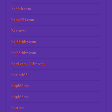
ba88th.com
babet555.com
Baccarat
baj88thbz.com
baj88thbz.com
bar4game24hr.com
baslot168
bbp168.me
bbp168.me
bestbet