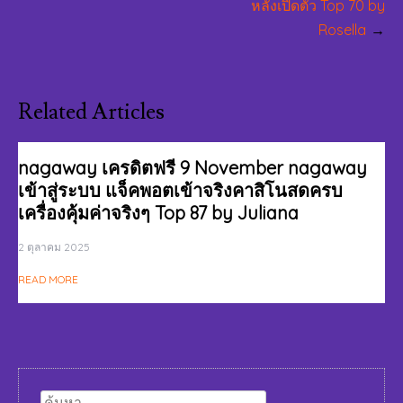
หลังเปิดตัว Top 70 by
Rosella
Related Articles
nagaway เครดิตฟรี 9 November nagaway
เข้าสู่ระบบ แจ็คพอตเข้าจริงคาสิโนสดครบ
เครื่องคุ้มค่าจริงๆ Top 87 by Juliana
2 ตุลาคม 2025
READ MORE
ค้นหา