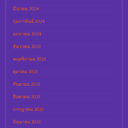
มีนาคม 2024
กุมภาพันธ์ 2024
มกราคม 2024
ธันวาคม 2023
พฤศจิกายน 2023
ตุลาคม 2023
กันยายน 2023
สิงหาคม 2023
กรกฎาคม 2023
มิถุนายน 2023