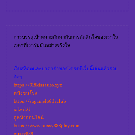
การบรรลุเป้าหมายมักมากับการตัดสินใจของเราใน
เวลาที่เรารับมันอย่างจริงใจ
เว็บสล็อตและบาคาร่าของโครตดีเว็บนี้เล่นแล้วรวย
จัดๆ
https://918kissauto.xyz
หนังชนโรง
https://sagame168th.club
joker123
ดูหนังออนไลน์
https://www.pussy888play.com
pussy888