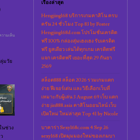
เรื่องล่าสุด
9
Hengjing168 บริการเกมคาสิโน ครบ
ครัน 24 ชั่วโมง Top 83 by Foster
Hengjing168d.com โปรโมชั่นเครดิต
บน
ความเห็น
ฟรี 100% กล่องสุ่มเฮงเฮง รับเครดิต
LIVE22SLOT
เว็บไซต์
ฟรี ยูสเดียว เล่นได้ทุกเกม เครดิตฟรี
แตก
แจก เครดิตฟรี เยอะที่สุด 29 กันยา
ง่าย
ุ่มวัย
2569
เกม
สล็อต
โบนัส
สล็อต888 สล็อต 2026 รวมเกมแตก
เยอะ
ง่าย ฟีเจอร์เด่น และวิธีเลือกเว็บที่
เลือก
เหมาะกับผู้เล่น 3 August 69 เว็บ แตก
ยัง
ไง
ง่าย jin888.asia คาสิโนออนไลน์ เว็บ
ให้
เปิดใหม่ ใหม่ล่าสุด Top 41 by Nicole
เข้า
กับ
บาคาร่า Sexy168c.com 4 Sep 26
่ในช่วง
สไตล์
การ
sexy168 เปิดมุมมองใหม่ของเกมบา
าว