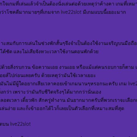
จเกมที่เล่นแล้วจำเป็นต้องนั่งเล่นต่อด้วยเหตุว่าค้างคา เกมที่เหม
ัดว่าโชคดีมากมายๆที่เกมจาก live22slot มีเกมแบบนี้เยอะมาก
มาะสมกับการเล่นในช่วงพักสั้นๆจึงจำเป็นต้องใช้งานเจริญบนมือถือ
ห็นได้ชัด และไม่เสียจังหวะเวลาใช้งานตอนพักด้วย
มไปด้วยสิ่งรบกวน ข้อความเอย งานเอย หรือแม้แต่คนรอบกายก็ตาม เ
อยส์ไปก่อนเลยครับ ด้วยเหตุว่ามันใช้เวลาเยอะ
วัน มันไม่มีผู้ใดอยากเสียเวลาคอยเข้าเกมนานๆหรอกนะครับ เกม live22
่งกว่า เพราะว่ามันกับชีวิตจริงๆได้มากกว่านั่นเอง
ลอดเวลา เดี๋ยวพัก สักครู่ทำงาน มันยากมากครับที่พวกเราจะเลือกเ
เล่นง่าย และก็เข้าออกได้ไวก็เลยเป็นตัวเลือกที่เหมาะสมที่สุด
ุดบน live22slot