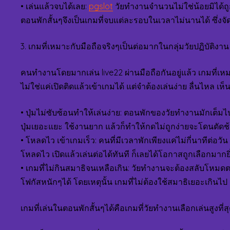
• เล่นแล้วจบได้เลย:
pgslot
วัยทำงานจำนวนไม่ใช่น้อยมิได้ถูกใ
ตอนพักสั้นๆจึงเป็นเกมที่จบแต่ละรอบในเวลาไม่นานได้ ซึ่งจ
3. เกมที่เหมาะกับมือถือจริงๆเป็นต่อมากในกลุ่มวัยปฏิบัติงาน
คนทำงานโดยมากเล่น live22 ผ่านมือถือกันอยู่แล้ว เกมที่เห
ไม่ใช่แค่เปิดติดแล้วเข้าเกมได้ แต่จำต้องเล่นง่าย ลื่นไหล เ
• ปุ่มไม่ซับซ้อนทำให้เล่นง่าย: ตอนพักของวัยทำงานมักเต็
ปุ่มเยอะแยะ ใช้งานยาก แล้วก็ทำให้กดไม่ถูกง่ายจะโดนตัดช้
• โหลดไว เข้าเกมเร็ว: คนที่มีเวลาพักเพียงแค่ไม่กี่นาทีต่อ
โหลดไว เปิดแล้วเล่นต่อได้ทันที ก็เลยได้โอกาสถูกเลือกมากยิ
• เกมที่ไม่กินสมาธิจนเหลือเกิน: วัยทำงานจะต้องสลับโหมดต
โฟกัสหนักๆได้ โดยเหตุนั้น เกมที่ไม่ต้องใช้สมาธิเยอะเกินไป 
เกมที่เล่นในตอนพักสั้นๆได้คือเกมที่วัยทำงานเลือกเล่นสูงที่ส