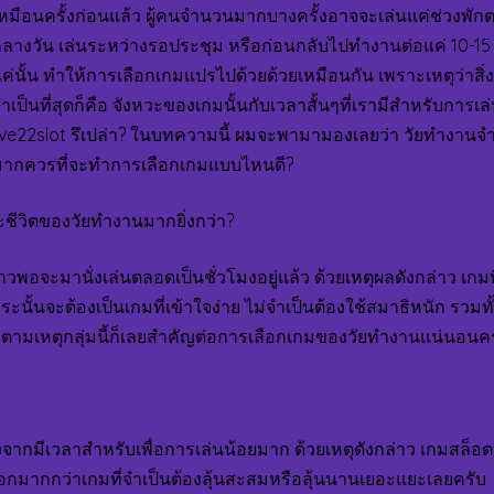
หมือนครั้งก่อนแล้ว ผู้คนจำนวนมากบางครั้งอาจจะเล่นแค่ช่วงพัก
ลางวัน เล่นระหว่างรอประชุม หรือก่อนกลับไปทำงานต่อแค่ 10-15
ค่นั้น ทำให้การเลือกเกมแปรไปด้วยด้วยเหมือนกัน เพราะเหตุว่าสิ่งท
ำเป็นที่สุดก็คือ จังหวะของเกมนั้นกับเวลาสั้นๆที่เรามีสำหรับการเล
ive22slot รึเปล่า? ในบทความนี้ ผมจะพามามองเลยว่า วัยทำงาน
มากควรที่จะทำการเลือกเกมแบบไหนดี?
ะชีวิตของวัยทำงานมากยิ่งกว่า?
พอจะมานั่งเล่นตลอดเป็นชั่วโมงอยู่แล้ว ด้วยเหตุผลดังกล่าว เกมที
กระนั้นจะต้องเป็นเกมที่เข้าใจง่าย ไม่จำเป็นต้องใช้สมาธิหนัก รวมทั้
2 ตามเหตุกลุ่มนี้ก็เลยสำคัญต่อการเลือกเกมของวัยทำงานแน่นอนค
องจากมีเวลาสำหรับเพื่อการเล่นน้อยมาก ด้วยเหตุดังกล่าว เกมสล็อตท
อกมากกว่าเกมที่จำเป็นต้องลุ้นสะสมหรือลุ้นนานเยอะแยะเลยครับ