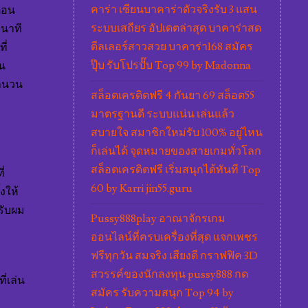
เล่น
คาร่า เซียนบาคาร่าตัวจริงรับ 3 แสน
ตอน
CASINO
ระบบเสถียร อัปเดตล่าสุด บาคาร่าสด
 นาที
เว็บ
ใหญ่
ดีลเลอร์สาวสวย บาคาร่า168 สมัคร
ี่
ใหม่
ปุ๊บ รับโปรปั๊บ Top 99 by Madonna
่น
ล่าสุด
จำนวน
TOP
สล็อตเครดิตฟรี 4 กันยา 69 สล็อต55
9
มาตรฐานดี ระบบแน่น เล่นแล้ว
BY
ALEXANDRA
สบายใจ สมาชิกใหม่รับ 100% อยู่ไหน
LIVE22SLOT.SITE
ก็เล่นได้ จุดหมายของสายเกมทั่วโลก
5
พฤษภาคม
สล็อตเครดิตฟรี เริ่มสนุกได้ทันที Top
่
2569
60 by Karri jin55.guru
งให้
รับผม
Pussy888play อาณาจักรเกม
ออนไลน์ที่ครบเครื่องที่สุด แจกเพชร
ฟรีทุกวัน สมจริง เสียงดี กราฟฟิค 3D
สวรรค์ของนักลงทุน pussy888 กด
ี่เล่น
สมัคร รับความสนุก Top 94 by