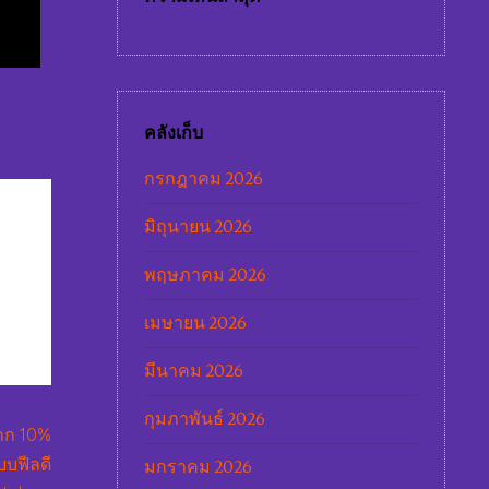
คลังเก็บ
กรกฎาคม 2026
มิถุนายน 2026
พฤษภาคม 2026
เมษายน 2026
มีนาคม 2026
กุมภาพันธ์ 2026
ฝาก 10%
บฟีลดี
มกราคม 2026