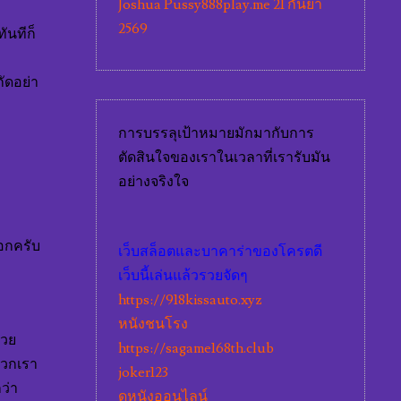
Joshua Pussy888play.me 21 กันยา
2569
ันทีก็
ัดอย่า
การบรรลุเป้าหมายมักมากับการ
ตัดสินใจของเราในเวลาที่เรารับมัน
อย่างจริงใจ
อกครับ
เว็บสล็อตและบาคาร่าของโครตดี
เว็บนี้เล่นแล้วรวยจัดๆ
https://918kissauto.xyz
หนังชนโรง
้วย
https://sagame168th.club
พวกเรา
joker123
ว่า
ดูหนังออนไลน์