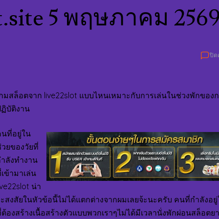
ot.site 5 พฤษภาคม 256
ปิด
กมสล็อตจาก live22slot แบบไหนเหมาะกับการเล่นในช่วงพักของกล
ฏิบัติงาน
นที่อยู่ใน
่วยของวัยที่
กำลังทำงาน
ี่เข้ามาเล่น
ive22slot น่า
ะสงสัยในหัวข้อนี้ไม่ได้แตกต่างจากผมเลยจ้ะนะครับ คนที่กำลังอยู
ี่ต้องสร้างเนื้อสร้างตัวแบบพวกเราๆไม่ได้มีเวลานั่งพักผ่อนสล็อตย