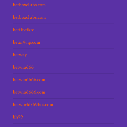
betboxclubs.com
betboxclubs.com
betflixtikto
betm4vip.com
betway
betwin666
betwin6666.com
betwin6666.com
betworld369hot.com
bh99