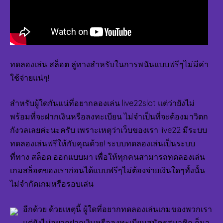
BY
AN
FA
ทดลองเล่น สล็อต ลู่ทางสำหรับในการพนันแบบฟรีๆไม่มีค่า
ใช้จ่ายแน่ๆ!
สำหรับผู้ใดกันแน่ที่อยากลองเล่น live22slot แต่ว่ายังไม่
พร้อมที่จะฝากเงินหรือลงทะเบียน ไม่จำเป็นที่จะต้องมาวิตก
กังวลเลยค่ะนะครับ เพราะเหตุว่าเว็บของเรา live22 มีระบบ
ทดลองเล่นฟรีให้กับคุณด้วย! ระบบทดลองเล่นเป็นระบบ
ที่ทาง สล็อต ออกแบบมา เพื่อให้ทุกคนสามารถทดลองเล่น
เกมสล็อตของเราก่อนได้แบบฟรีๆไม่ต้องจ่ายเงินใดๆทั้งนั้น
ไม่จำกัดเกมหรือรอบเล่น
อีกด้วย ด้วยเหตุนี้ ผู้ใดที่อยากทดลองเล่นเกมของพวกเรา
แต่ยังไม่อยากฝากเงินหรือลงทะเบียนสมัครสมาชิก ก็มา