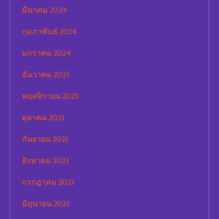
มีนาคม 2024
กุมภาพันธ์ 2024
มกราคม 2024
ธันวาคม 2023
พฤศจิกายน 2023
ตุลาคม 2023
กันยายน 2023
สิงหาคม 2023
กรกฎาคม 2023
มิถุนายน 2023