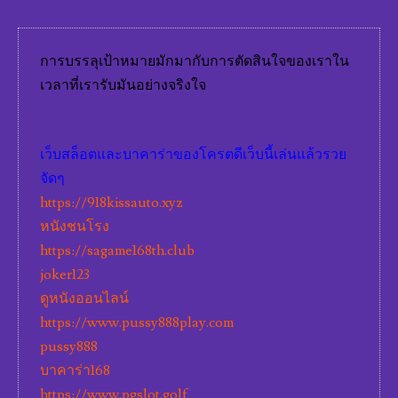
การบรรลุเป้าหมายมักมากับการตัดสินใจของเราใน
เวลาที่เรารับมันอย่างจริงใจ
เว็บสล็อตและบาคาร่าของโครตดีเว็บนี้เล่นแล้วรวย
จัดๆ
https://918kissauto.xyz
หนังชนโรง
https://sagame168th.club
joker123
ดูหนังออนไลน์
https://www.pussy888play.com
pussy888
บาคาร่า168
https://www.pgslot.golf