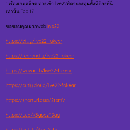
1 เรื่องเกมสล็อต ทางเข้า live22คิดจะลงทุนทั้งทีต้องที่นี่
เท่านั้น Top 17
ขอขอบคุณมากweb
live22
https://bit.ly/live22-fakear
https://rebrand.ly/live22-fakear
https://wow.in.th/live22-fakear
https://cutly.cloud/live22-fakear
https://shorturl.asia/2temV
https://t.co/K3gpezFSag
https://cutt.ly/ArvJYkth