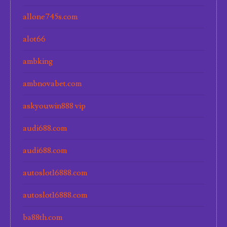
allone745s.com
alot66
ambking
ambnovabet.com
askyouwin888 vip
audi688.com
audi688.com
autoslot16888.com
autoslot16888.com
ba88th.com