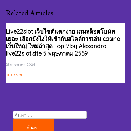
Related Articles
Live22slot เว็บไซต์แตกง่าย เกมสล็อตโบนัส
เยอะ เลือกยังไงให้เข้ากับสไตล์การเล่น casino
เว็บใหญ่ ใหม่ล่าสุด Top 9 by Alexandra
live22slot.site 5 พฤษภาคม 2569
21 พฤษภาคม 2026
READ MORE
ค้นหา
สำหรับ: