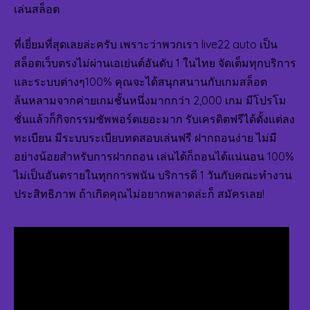
เล่นสล็อต
พัน
ทด
เล่น
ที่เยี่ยมที่สุดเลยล่ะครับ เพราะว่าพวกเรา live22 auto เป็น
สล็
สล็อตเว็บตรงไม่ผ่านเอเย่นต์อันดับ 1 ในไทย จัดเต็มทุกบริการ
ไม่
และระบบต่างๆ100% คุณจะได้สนุกสนานกับเกมสล็อต
ผ่า
เอเย
ล้นหลามจากค่ายเกมชั้นหนึ่งมากกว่า 2,000 เกม มีโปรโม
รอง
ชั่นแล้วก็กิจกรรมซัพพอร์ตเยอะมาก รับเครดิตฟรีได้ตั้งแต่ลง
TR
ทะเบียน มีระบบระเบียบทดสอบเล่นฟรี ฝากถอนง่าย ไม่มี
WA
สล็
อย่างน้อยสำหรับการฝากถอน เล่นได้ก็ถอนได้แน่นอน 100%
ยิง
ไม่เป็นอันตรายในทุกการพนัน บริการดี 1 วันกับคณะทำงาน
ปล
ประสิทธิภาพ ถ้าเกิดคุณไม่อยากพลาดล่ะก็ สมัครเลย!
LIV
ผู้
ใช้
จริง
ยืนย
ไม่ม
โกง
TO
2