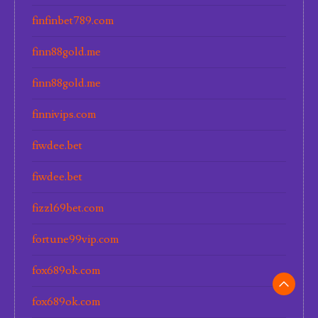
finfinbet789.com
finn88gold.me
finn88gold.me
finnivips.com
fiwdee.bet
fiwdee.bet
fizz169bet.com
fortune99vip.com
fox689ok.com
fox689ok.com