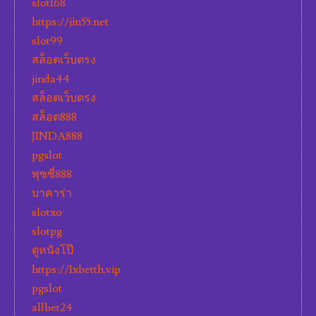
slot168
https://jin55.net
slot99
สล็อตเว็บตรง
jinda44
สล็อตเว็บตรง
สล็อต888
JINDA888
pgslot
พุซซี่888
บาคาร่า
slotxo
slotpg
ดูหนังโป๊
https://1xbetth.vip
pgslot
allbet24