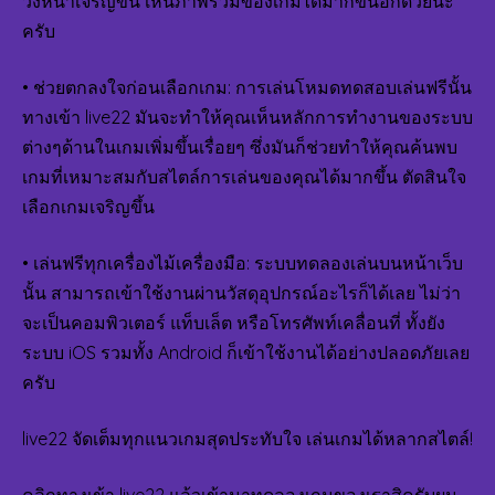
วงหน้าเจริญขึ้น เห็นภาพรวมของเกมได้มากขึ้นอีกด้วยนะ
ครับ
• ช่วยตกลงใจก่อนเลือกเกม: การเล่นโหมดทดสอบเล่นฟรีนั้น
ทางเข้า live22 มันจะทำให้คุณเห็นหลักการทำงานของระบบ
ต่างๆด้านในเกมเพิ่มขึ้นเรื่อยๆ ซึ่งมันก็ช่วยทำให้คุณค้นพบ
เกมที่เหมาะสมกับสไตล์การเล่นของคุณได้มากขึ้น ตัดสินใจ
เลือกเกมเจริญขึ้น
• เล่นฟรีทุกเครื่องไม้เครื่องมือ: ระบบทดลองเล่นบนหน้าเว็บ
นั้น สามารถเข้าใช้งานผ่านวัสดุอุปกรณ์อะไรก็ได้เลย ไม่ว่า
จะเป็นคอมพิวเตอร์ แท็บเล็ต หรือโทรศัพท์เคลื่อนที่ ทั้งยัง
ระบบ iOS รวมทั้ง Android ก็เข้าใช้งานได้อย่างปลอดภัยเลย
ครับ
live22 จัดเต็มทุกแนวเกมสุดประทับใจ เล่นเกมได้หลากสไตล์!
คลิกทางเข้า live22 แล้วเข้ามาทดลองเกมของเราสิครับผม