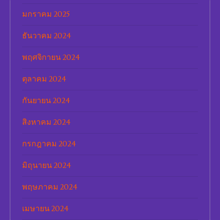
มกราคม 2025
ธันวาคม 2024
พฤศจิกายน 2024
ตุลาคม 2024
กันยายน 2024
สิงหาคม 2024
กรกฎาคม 2024
มิถุนายน 2024
พฤษภาคม 2024
เมษายน 2024