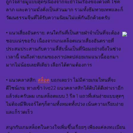
ถูกใจสายมูแบบสุดๆเนื่องจากจะย้ำในเรื่องของดวงดี โชค
ลาภ และความมั่งคั่งเป็นส่วนมาก รวมทั้งธีมทวยเทพและก็
วัฒนธรรมจีนที่ได้รับความนิยมไม่แพ้กันอีกด้วยครับ
• แนวเสี่ยงอันตราย: คนใดกันที่เป็นสายฝ่าจำเป็นที่จะต้อง
ชอบแน่ๆขอรับ เนื่องจากเกมสล็อตแนวเสี่ยงอันตรายที่
ประสมประสานกับความลี้ลับนั้นเป็นที่นิยมอย่างยิ่งในช่วง
เวลานี้ จนถึงค่ายเกมของเราปลดปล่อยเกมแนวนี้ออกมา
มากไม่น้อยเลยทีเดียว เลือกได้ตามต้องการ
• แนวคลาสสิก:
สล็อต
บอกเลยว่า ไม่มีค่ายเกมไหนที่จะ
ดีไซน์เกม ทางเข้า live22 แนวคลาสสิกได้ดิบได้ดีเท่าเราอีก
แล้วล่ะครับผม เกมสล็อตแบบ 3 รีล 1 แถวที่เล่นง่ายแบบสุดๆ
ไม่ต้องมีฟีเจอร์ใดๆก็ตามทั้งหมดทั้งปวง เน้นความเรียบง่าย
และก็รวดเร็ว
สนุกกับเกมสล็อตในดวงใจเพิ่มขึ้นเรื่อยๆ เพียงแค่ลงทะเบียน