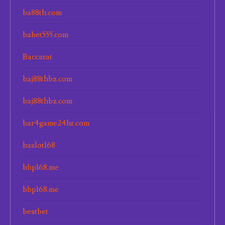
ba88th.com
babet555.com
Baccarat
baj88thbz.com
baj88thbz.com
bar4game24hr.com
baslot168
bbp168.me
bbp168.me
bestbet