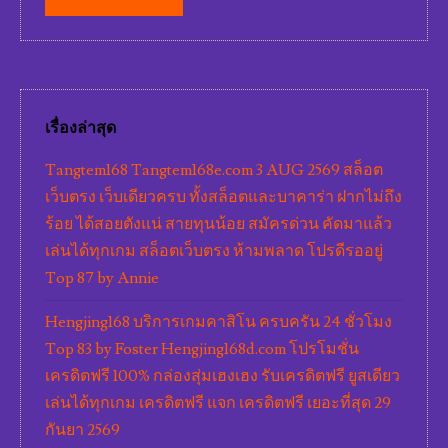
เรื่องล่าสุด
Tangtem168 Tangtem168e.com 3 AUG 2569 สล็อต
เว็บตรง เว็บเดียวครบ ทั้งสล็อตและบาคาร่า ฝากไม่ถึง
ร้อย ได้สอยตังแน่ สายทุนน้อย สมัครด่วน คัดมาแล้ว
เล่นได้ทุกเกม สล็อตเว็บตรง ห้ามพลาด โปรดีรออยู่
Top 87 by Annie
Hengjing168 บริการเกมคาสิโน ครบครัน 24 ชั่วโมง
Top 83 by Foster Hengjing168d.com โปรโมชั่น
เครดิตฟรี 100% กล่องสุ่มเฮงเฮง รับเครดิตฟรี ยูสเดียว
เล่นได้ทุกเกม เครดิตฟรี แจก เครดิตฟรี เยอะที่สุด 29
กันยา 2569