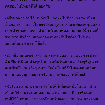
ทดสอบในโหมดนี้ได้เลยครับ
• เข้าทดลองเล่นได้โดยทันที: Live22 ไม่ต้องมาลงทะเบียน
เป็นสมาชิก ไม่จำเป็นต้องใช้ข้อมูลอะไรใดๆเพียงแต่คุณคลิก
ทางเข้าของพวกเราแล้วเลือกโหมดทดสอบเล่นแค่นั้น คุณก็
สามารถเข้าถึงระบบทดลองเล่นบนเว็บไซต์ตรงไม่ผ่าน
เอเย่นต์ของพวกเราได้แล้ว
• ฝึกฝีมือก่อนลงเงินจริง: ทดลองระบบเกม ต้นแบบการชำระ
เงิน ฟีพบร์พิเศษต่างๆหรือการพนันในลักษณะต่างๆที่คุณอาจ
จะเผชิญในเกมจริงๆเหมาะกับมือใหม่ที่ยังไม่เคยเล่นสล็อต
มาก่อนแบบสุดๆเลยล่ะครับผม มาทดลองกันได้เลย!
• จับจังหวะเกม: บอกเลยว่า ไม่ได้มีเพียงแค่มือใหม่เท่านั้นที่
เข้ามาใช้งานโหมดทดสอบเล่น ด้วยเหตุว่ามืออาชีพหลาย
คนก็ใช้ในลัษณะของการฝึกหัดจับจังหวะเกม วางแผนเบทล่