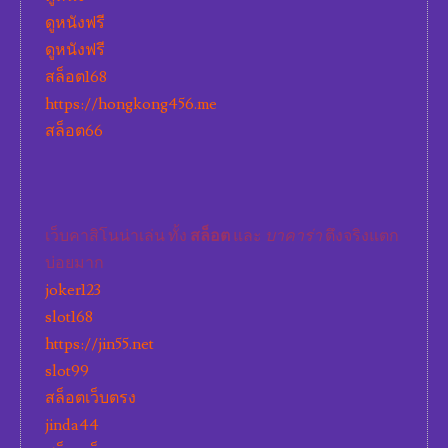
ดูหนังฟรี
ดูหนังฟรี
สล็อต168
https://hongkong456.me
สล็อต66
เว็บคาสิโนน่าเล่น ทั้ง
สล็อต
และ
บาคาร่า
ตึงจริงแตก
บ่อยมาก
joker123
slot168
https://jin55.net
slot99
สล็อตเว็บตรง
jinda44