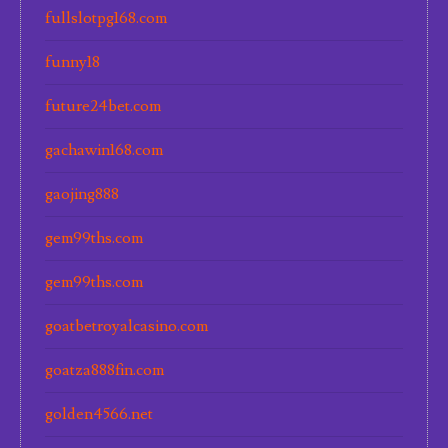
fullslotpg168.com
funny18
future24bet.com
gachawin168.com
gaojing888
gem99ths.com
gem99ths.com
goatbetroyalcasino.com
goatza888fin.com
golden4566.net