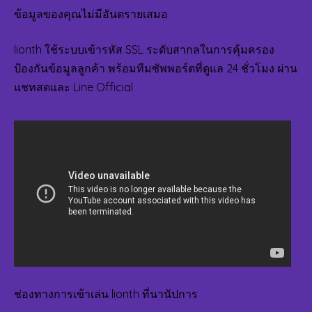
ข้อมูลของคุณไม่มีอันตรายเสมอ
lionth ใช้ระบบเข้ารหัส SSL ระดับสากลในการคุ้มครอง
ป้องกันข้อมูลลูกค้า พร้อมทีมซัพพอร์ตที่ดูแล 24 ชั่วโมง ผ่าน
แชทสดและ Line Official
ช่องทางการเข้าเล่น lionth ที่นานัปการ