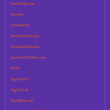
betm4vip.com
betway
betwin666
betwin6666.com
betwin6666.com
betworld369hot.com
bh99
bigx9.tech
bigx9.tech
bio285th.com