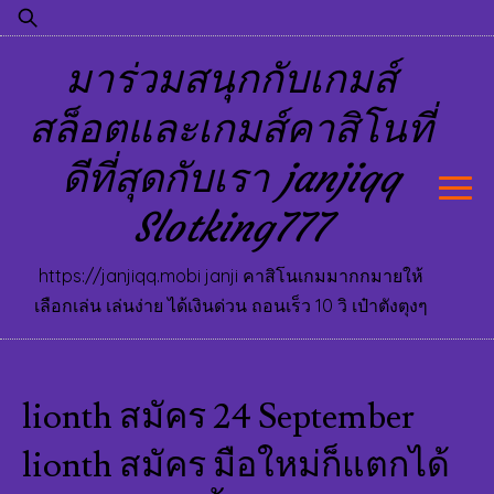
Skip
ค้นหา
to
สำหรับ:
มาร่วมสนุกกับเกมส์
content
สล็อตและเกมส์คาสิโนที่
ดีที่สุดกับเรา janjiqq
Slotking777
https://janjiqq.mobi janji คาสิโนเกมมากกมายให้
เลือกเล่น เล่นง่าย ได้เงินด่วน ถอนเร็ว 10 วิ เป๋าตังตุงๆ
lionth สมัคร 24 September
lionth สมัคร มือใหม่ก็แตกได้