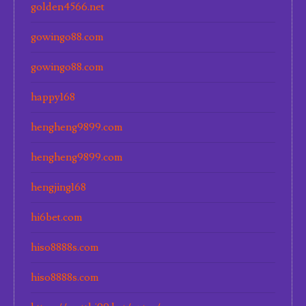
golden4566.net
gowingo88.com
gowingo88.com
happy168
hengheng9899.com
hengheng9899.com
hengjing168
hi6bet.com
hiso8888s.com
hiso8888s.com