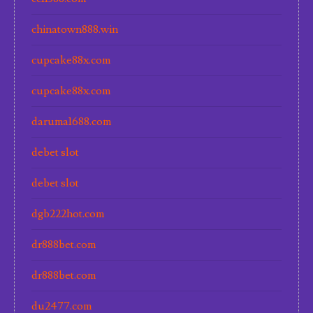
chinatown888.win
cupcake88x.com
cupcake88x.com
daruma1688.com
debet slot
debet slot
dgb222hot.com
dr888bet.com
dr888bet.com
du2477.com