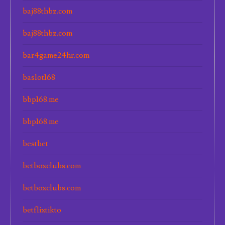
baj88thbz.com
baj88thbz.com
bar4game24hr.com
baslot168
bbp168.me
bbp168.me
bestbet
betboxclubs.com
betboxclubs.com
betflixtikto