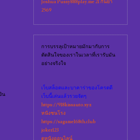
Joshua Pussy888play.me 21 กันยา
2569
การบรรลุเป้าหมายมักมากับการ
ตัดสินใจของเราในเวลาที่เรารับมัน
อย่างจริงใจ
เว็บสล็อตและบาคาร่าของโครตดี
งิน
เว็บนี้เล่นแล้วรวยจัดๆ
https://918kissauto.xyz
หนังชนโรง
https://sagame168th.club
joker123
ดูหนังออนไลน์