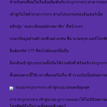
สำหรับคนที่พอใจเริ่มต้นเดิมพันกับ kingromans สามารถลงทะ
เข้าสู่เว็บไซต์ kingromans ผ่านโปรแกรมท่องอินเตอร์เน็ต
คลิกปุ่ม “ลงทะเบียนสมัครสมาชิก” ที่หน้าแรก
กรอกข้อมูลส่วนตัว ยกตัวอย่างเช่น ชื่อ-นามสกุล เบอร์โทรศัพ
ยืนยันรหัส OTP ที่ส่งไปยังเบอร์มือถือ
ล็อกอินเข้าสู่ระบบรวมทั้งเริ่มใช้งานทันที พร้อมรับ kingro
ขั้นตอนพวกนี้ใช้เวลาเพียงแต่ไม่กี่นาที ระบบไม่เป็นอันตราย
ระบบ kingromans เข้าสู่ระบบ ปลอดภัยสูงสุด
การ kingromans เข้าสู่ระบบ ถูกวางแบบมาให้ไม่มีอันตรายแ
โทรศัพท์มือถือรวมทั้งคอมพิวเตอร์