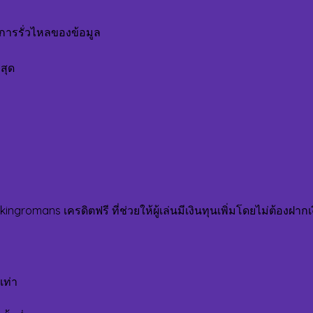
ะการรั่วไหลของข้อมูล
สุด
kingromans เครดิตฟรี ที่ช่วยให้ผู้เล่นมีเงินทุนเพิ่มโดยไม่ต้องฝากเ
เท่า