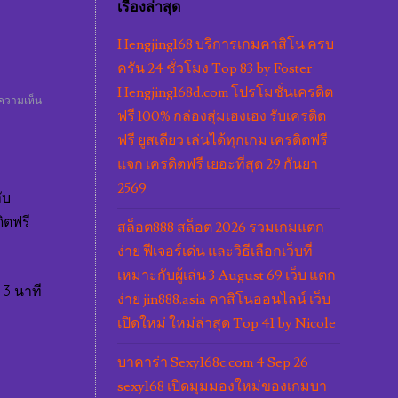
เรื่องล่าสุด
Hengjing168 บริการเกมคาสิโน ครบ
ครัน 24 ชั่วโมง Top 83 by Foster
Hengjing168d.com โปรโมชั่นเครดิต
บน
ความเห็น
ฟรี 100% กล่องสุ่มเฮงเฮง รับเครดิต
KINGROMANS
เครดิต
ฟรี ยูสเดียว เล่นได้ทุกเกม เครดิตฟรี
ฟรี
แจก เครดิตฟรี เยอะที่สุด 29 กันยา
28
2569
สิงหาคม
ับ
KINGROMANS
ิตฟรี
สมัคร
สล็อต888 สล็อต 2026 รวมเกมแตก
โบนัส
ง่าย ฟีเจอร์เด่น และวิธีเลือกเว็บที่
เข้า
เหมาะกับผู้เล่น 3 August 69 เว็บ แตก
ทุก
 3 นาที
ยู
ง่าย jin888.asia คาสิโนออนไลน์ เว็บ
ส
เปิดใหม่ ใหม่ล่าสุด Top 41 by Nicole
สล็อต
หลาย
บาคาร่า Sexy168c.com 4 Sep 26
แนว
ทัน
sexy168 เปิดมุมมองใหม่ของเกมบา