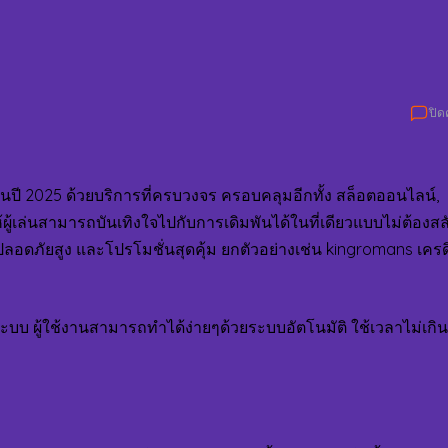
ปิด
ในปี 2025 ด้วยบริการที่ครบวงจร ครอบคลุมอีกทั้ง สล็อตออนไลน์,
้เล่นสามารถบันเทิงใจไปกับการเดิมพันได้ในที่เดียวแบบไม่ต้องสล
ลอดภัยสูง และโปรโมชั่นสุดคุ้ม ยกตัวอย่างเช่น kingromans เครด
บบ ผู้ใช้งานสามารถทำได้ง่ายๆด้วยระบบอัตโนมัติ ใช้เวลาไม่เกิน