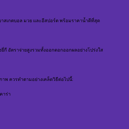
บาสเกตบอล มวย และอีสปอร์ต พร้อมราคาน้ำดีที่สุด
ี่กี อัตราจ่ายสูงรวมทั้งออกดอกออกผลอย่างโปร่งใส
าพ ควรทำตามอย่างเคล็ดวิธีต่อไปนี้:
าคาร่า