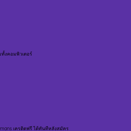
มทั้งคอมพิวเตอร์
omans เครดิตฟรี ได้ทันทีหลังสมัคร