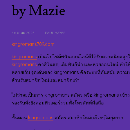
by Mazie
4 ตุลาคม 2025
PAUL HAYES
kingromans789.com
kingromans
เป็นเว็บไซต์พนันออนไลน์ที่ได้รับความนิยมสูง
kingromans
คาสิโนสด, เดิมพันกีฬา และหวยออนไลน์ ทำให้ผู
หลายเว็บ จุดเด่นของ kingromans คือระบบที่ทันสมัย ความป
สำหรับสมาชิกใหม่และสมาชิกเก่า
ไม่ว่าจะเป็นการ kingromans สมัคร หรือ kingromans เข้าระ
รองรับทั้งยังคอมพิวเตอร์รวมทั้งโทรศัพท์มือถือ
ขั้นตอน
kingromans
สมัคร สมาชิกใหม่กล้วยๆไม่ยุ่งยาก