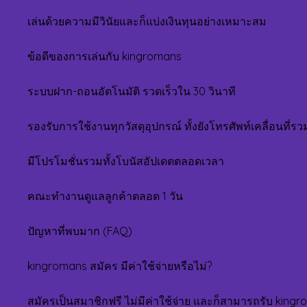
เล่นด้วยความมีวินัยและก็แบ่งเงินทุนอย่างเหมาะสม
ข้อดีของการเล่นกับ kingromans
ระบบฝาก-ถอนอัตโนมัติ รวดเร็วใน 30 วินาที
รองรับการใช้งานทุกวัสดุอุปกรณ์ ทั้งยังโทรศัพท์เคลื่อนที่รว
มีโปรโมชั่นรวมทั้งโบนัสอัปเดตตลอดเวลา
คณะทำงานดูแลลูกค้าตลอด 1 วัน
ปัญหาที่พบมาก (FAQ)
kingromans สมัคร มีค่าใช้จ่ายหรือไม่?
สมัครเป็นสมาชิกฟรี ไม่มีค่าใช้จ่าย และก็สามารถรับ kingr