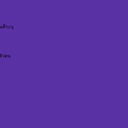
ที่ระบุ
ตัวตน