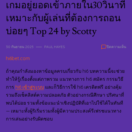
เกมอยู่ยอดเข้าภายใน30วินาที
เหมาะกับผู้เล่นที่ต้องการถอน
บ่อยๆ Top 24 by Scotty
บน
30 กันยายน 2025
PAUL HAYES
ปิดความเห็น
HI6
hi6bet.com
เคร
ฟรี
14
ถ้าคุณกำลังมองหาข้อมูลครบเกี่ยวกับ hi6 บทความนี้จะช่วย
NO
ทำให้รู้เรื่องตั้งแต่ภาพรวม แนวทางการ hi6 สมัคร กรรมวิธี
HI6
การ
hi6 เข้าสู่ระบบ
และก็วิธีการใช้ hi6 เครดิตฟรี อย่างคุ้ม
ถอ
เงิน
รวมถึงเช็คลิสต์ความปลอดภัย ตัวอย่างกรณีศึกษา ปริศนาที่
ได้
พบได้บ่อย รวมทั้งข้อแนะนำเชิงปฏิบัติที่เอาไปใช้ได้ในทันที
แม้
— เหมาะทั้งผู้ริเริ่มรวมทั้งผู้มีความประสงค์รีเฟรชแนวทาง
ขณ
เล่น
การเล่นอย่างรับผิดชอบ
เกม
อยู่