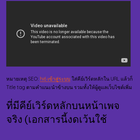
ยอ
เข้า
ภาย
เหม
กับ
ผู้
เล่น
ที่
ต้อ
ถอ
บ่อ
TO
หมายเหตุ SEO:
hi6 เข้าสู่ระบบ
ใส่คีย์เวิร์ดหลักใน URL แล้วก็
24
BY
Title tag ตามคำแนะนำข้างบน รวมทั้งให้ผู้ดูแลเว็บไซต์เพิ่ม
SC
ที่มีคีย์เวิร์ดหลักบนหน้าเพจ
จริง (เอกสารนี้งดเว้นใช้