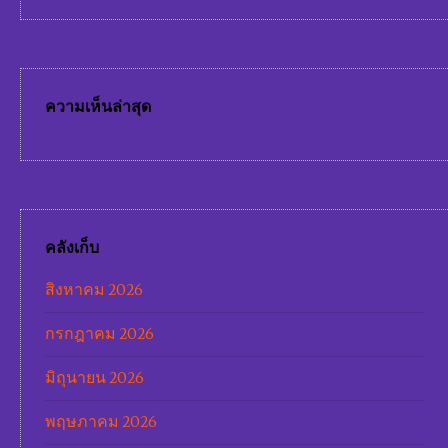
ความเห็นล่าสุด
คลังเก็บ
สิงหาคม 2026
กรกฎาคม 2026
มิถุนายน 2026
พฤษภาคม 2026