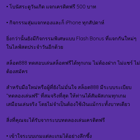
• โบนัสระดูวันเกิด แจกเครดิตฟรี 500 บาท
• กิจกรรมสุ่มแจกทองและก็ iPhone ทุกสัปดาห์
ยิ่งกว่านั้นยังมีกิจกรรมพิเศษแบบ Flash Bonus ที่แจกกันใหม่ๆ
ในไลฟ์สดประจำวันอีกด้วย
สล็อต888 ทดสอบเล่นสล็อตฟรีได้ทุกเกม ไม่ต้องฝาก ไม่แชร์ ไม่
ต้องสมัคร
สำหรับมือใหม่หรือผู้ที่ยังไม่มั่นใจ สล็อต888 มีระบบระเบียบ
“ทดลองเล่นฟรี” ที่สมจริงที่สุด ให้ท่านได้สัมผัสเกมทุกเกม
เสมือนเล่นจริง โดยไม่จำเป็นต้องใช้เงินแม้กระทั้งบาทเดียว
สิ่งที่คุณจะได้รับจากระบบทดลองเล่นเครดิตฟรี
• เข้าใจระบบเกมแต่ละเกมได้อย่างลึกซึ้ง