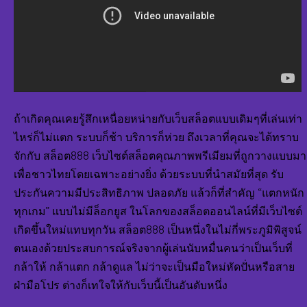
ถ้าเกิดคุณเคยรู้สึกเหนื่อยหน่ายกับเว็บสล็อตแบบเดิมๆที่เล่นเท่า
ไหร่ก็ไม่แตก ระบบก็ช้า บริการก็ห่วย ถึงเวลาที่คุณจะได้ทราบ
จักกับ สล็อต888 เว็บไซต์สล็อตคุณภาพพรีเมียมที่ถูกวางแบบมา
เพื่อชาวไทยโดยเฉพาะอย่างยิ่ง ด้วยระบบที่นำสมัยที่สุด รับ
ประกันความมีประสิทธิภาพ ปลอดภัย แล้วก็ที่สำคัญ “แตกหนัก
ทุกเกม” แบบไม่มีล็อกยูส ในโลกของสล็อตออนไลน์ที่มีเว็บไซต์
เกิดขึ้นใหม่แทบทุกวัน สล็อต888 เป็นหนึ่งในไม่กี่พระภูมิพิสูจน์
ตนเองด้วยประสบการณ์จริงจากผู้เล่นนับหมื่นคนว่าเป็นเว็บที่
กล้าให้ กล้าแตก กล้าดูแล ไม่ว่าจะเป็นมือใหม่หัดปั่นหรือสาย
ฝ่ามือโปร ต่างก็เทใจให้กับเว็บนี้เป็นอันดับหนึ่ง