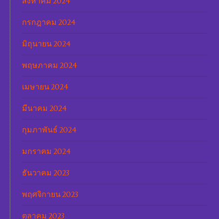
สิงหาคม 2024
กรกฎาคม 2024
มิถุนายน 2024
พฤษภาคม 2024
เมษายน 2024
มีนาคม 2024
กุมภาพันธ์ 2024
มกราคม 2024
ธันวาคม 2023
พฤศจิกายน 2023
ตุลาคม 2023