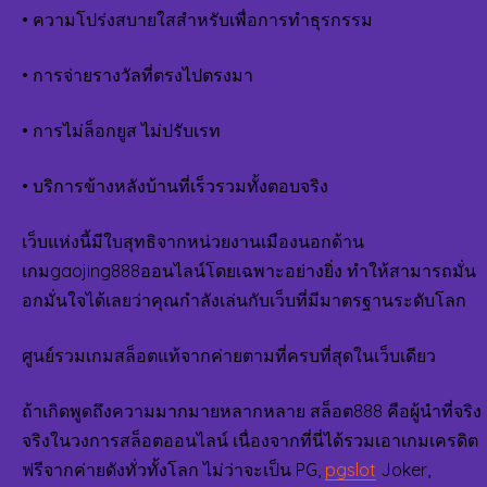
• ความโปร่งสบายใสสำหรับเพื่อการทำธุรกรรม
• การจ่ายรางวัลที่ตรงไปตรงมา
• การไม่ล็อกยูส ไม่ปรับเรท
• บริการข้างหลังบ้านที่เร็วรวมทั้งตอบจริง
เว็บแห่งนี้มีใบสุทธิจากหน่วยงานเมืองนอกด้าน
เกมgaojing888ออนไลน์โดยเฉพาะอย่างยิ่ง ทำให้สามารถมั่น
อกมั่นใจได้เลยว่าคุณกำลังเล่นกับเว็บที่มีมาตรฐานระดับโลก
ศูนย์รวมเกมสล็อตแท้จากค่ายตามที่ครบที่สุดในเว็บเดียว
ถ้าเกิดพูดถึงความมากมายหลากหลาย สล็อต888 คือผู้นำที่จริง
จริงในวงการสล็อตออนไลน์ เนื่องจากที่นี่ได้รวมเอาเกมเครดิต
ฟรีจากค่ายดังทั่วทั้งโลก ไม่ว่าจะเป็น PG,
pgslot
Joker,