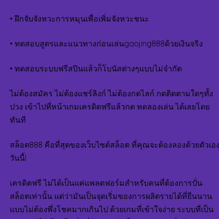
• ฝึกจับจังหวะการหมุนเพื่อเพิ่มจังหวะชนะ
• ทดสอบสูตรและแนวทางก่อนเล่นgaojing888ด้วยเงินจริง
• ทดสอบระบบฟรีสปินแล้วก็โบนัสต่างๆแบบไม่จำกัด
ไม่ต้องสมัคร ไม่ต้องแชร์ลิงก์ ไม่ต้องกดไลก์ กดติดตามใดๆทั้ง
ปวง เข้าไปที่หน้าเกมเครดิตฟรีแล้วกด ทดลองเล่น ได้เลยโดย
ทันที
สล็อต888 คือที่สุดของเว็บไซต์สล็อต ที่คุณจะต้องลองด้วยตัวเอ
วันนี้!
เครดิตฟรี ไม่ได้เป็นแค่แพลตฟอร์มสำหรับคนที่ต้องการปั่น
สล็อตเท่านั้น แต่ว่ามันเป็นจุดเริ่มของการผลิตรายได้ที่ยืนนาน
แบบไม่ต้องพึ่งโชคมากเกินไป ด้วยเกมที่เข้าใจง่าย ระบบที่เป็น