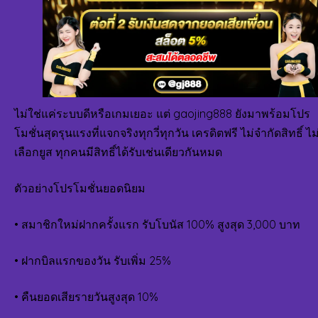
ไม่ใช่แค่ระบบดีหรือเกมเยอะ แต่ gaojing888 ยังมาพร้อมโปร
โมชั่นสุดรุนแรงที่แจกจริงทุกวี่ทุกวัน เครดิตฟรี ไม่จำกัดสิทธิ์ ไม
เลือกยูส ทุกคนมีสิทธิ์ได้รับเช่นเดียวกันหมด
ตัวอย่างโปรโมชั่นยอดนิยม
• สมาชิกใหม่ฝากครั้งแรก รับโบนัส 100% สูงสุด 3,000 บาท
• ฝากบิลแรกของวัน รับเพิ่ม 25%
• คืนยอดเสียรายวันสูงสุด 10%