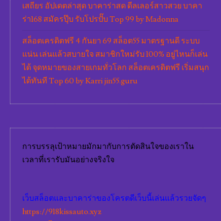
เสถียร อัปเดตล่าสุด บาคาร่าสด ดีลเลอร์สาวสวย บาคา
ร่า168 สมัครปุ๊บ รับโปรปั๊บ Top 99 by Madonna
สล็อตเครดิตฟรี 4 กันยา 69 สล็อต55 มาตรฐานดี ระบบ
แน่น เล่นแล้วสบายใจ สมาชิกใหม่รับ 100% อยู่ไหนก็เล่น
ได้ จุดหมายของสายเกมทั่วโลก สล็อตเครดิตฟรี เริ่มสนุก
ได้ทันที Top 60 by Karri jin55.guru
การบรรลุเป้าหมายมักมากับการตัดสินใจของเราใน
เวลาที่เรารับมันอย่างจริงใจ
เว็บสล็อตและบาคาร่าของโครตดีเว็บนี้เล่นแล้วรวยจัดๆ
https://918kissauto.xyz