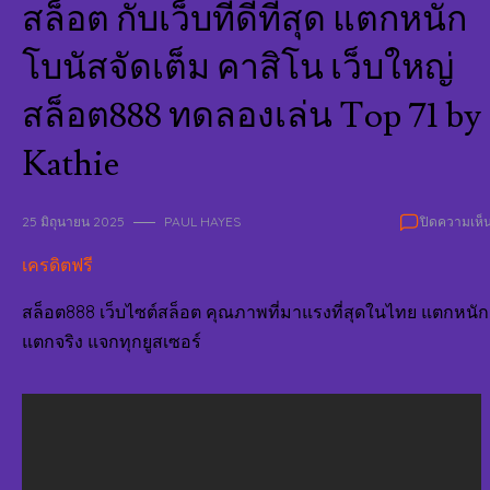
สล็อต กับเว็บที่ดีที่สุด แตกหนัก
โบนัสจัดเต็ม คาสิโน เว็บใหญ่
สล็อต888 ทดลองเล่น Top 71 by
Kathie
25 มิถุนายน 2025
PAUL HAYES
ปิดความเห็
เครดิตฟรี
สล็อต888 เว็บไซต์สล็อต คุณภาพที่มาแรงที่สุดในไทย แตกหนัก
แตกจริง แจกทุกยูสเซอร์