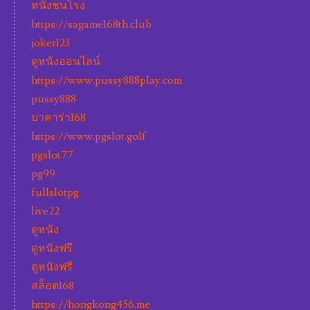
หนังชนโรง
https://sagame168th.club
joker123
ดูหนังออนไลน์
https://www.pussy888play.com
pussy888
บาคาร่า168
https://www.pgslot.golf
pgslot77
pg99
fullslotpg
live22
ดูหนัง
ดูหนังฟรี
ดูหนังฟรี
สล็อต168
https://hongkong456.me