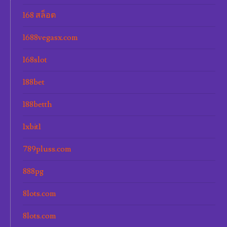
168 สล็อต
1688vegasx.com
168slot
188bet
188betth
1xbit1
789pluss.com
888pg
8lots.com
8lots.com