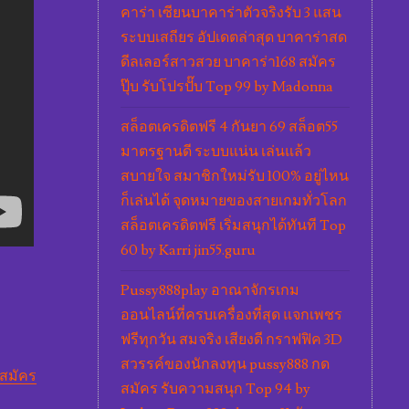
คาร่า เซียนบาคาร่าตัวจริงรับ 3 แสน
เงิน
เร็ว
ระบบเสถียร อัปเดตล่าสุด บาคาร่าสด
TOP
ดีลเลอร์สาวสวย บาคาร่า168 สมัคร
49
ปุ๊บ รับโปรปั๊บ Top 99 by Madonna
BY
GERTRUDE
สล็อตเครดิตฟรี 4 กันยา 69 สล็อต55
มาตรฐานดี ระบบแน่น เล่นแล้ว
สบายใจ สมาชิกใหม่รับ 100% อยู่ไหน
ก็เล่นได้ จุดหมายของสายเกมทั่วโลก
สล็อตเครดิตฟรี เริ่มสนุกได้ทันที Top
60 by Karri jin55.guru
Pussy888play อาณาจักรเกม
ออนไลน์ที่ครบเครื่องที่สุด แจกเพชร
ฟรีทุกวัน สมจริง เสียงดี กราฟฟิค 3D
สวรรค์ของนักลงทุน pussy888 กด
 สมัคร
สมัคร รับความสนุก Top 94 by