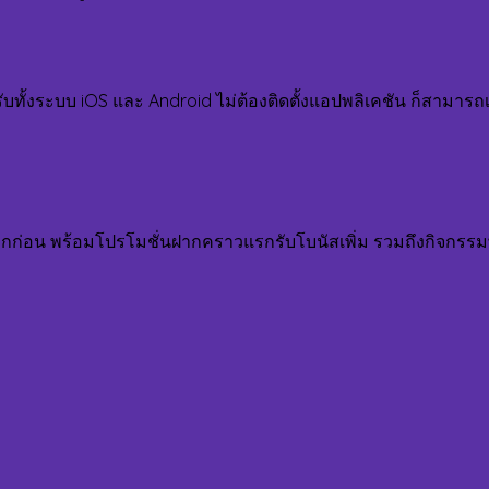
รับทั้งระบบ iOS และ Android ไม่ต้องติดตั้งแอปพลิเคชัน ก็สามารถ
ฝากก่อน พร้อมโปรโมชั่นฝากคราวแรกรับโบนัสเพิ่ม รวมถึงกิจกรรมพ