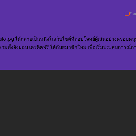
ปิด
otpg ได้กลายเป็นหนึ่งในเว็บไซต์ที่ตอบโจทย์ผู้เล่นอย่างครอบคลุ
อน รวมทั้งยังมอบ เครดิตฟรี ให้กับสมาชิกใหม่ เพื่อเริ่มประสบการณ์ก