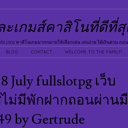
เกมส์คาสิโนที่ดีที่สุ
bi janji คาสิโนเกมมากกมายให้เลือกเล่น เล่นง่าย ได้เงินด่วน ถอนเร็
BLOG
CONTACT
WELCOME TO THE FAMILY!
8 July fullslotpg เว็บ
์ไม่มีพักฝากถอนผ่านม
49 by Gertrude