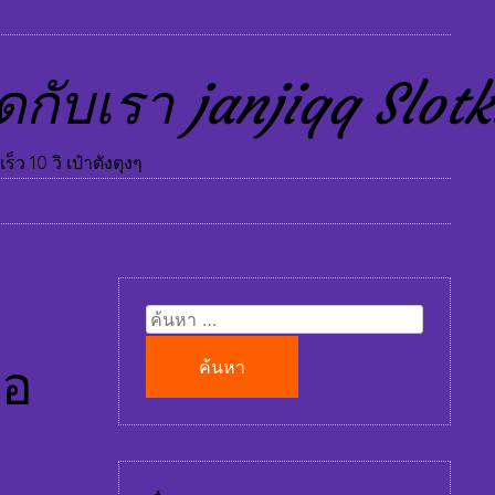
ดกับเรา janjiqq Slot
ว 10 วิ เป๋าตังตุงๆ
ค้นหา
สำหรับ:
ือ