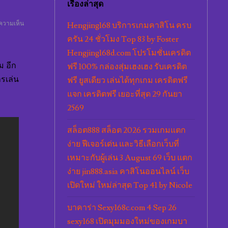
เรื่องล่าสุด
บน
ความเห็น
Hengjing168 บริการเกมคาสิโน ครบ
FULLSLOTPG
ครัน 24 ชั่วโมง Top 83 by Foster
เครดิต
Hengjing168d.com โปรโมชั่นเครดิต
ฟรี
8
ม อีก
ฟรี 100% กล่องสุ่มเฮงเฮง รับเครดิต
JULY
ารเล่น
ฟรี ยูสเดียว เล่นได้ทุกเกม เครดิตฟรี
FULLSLOTPG
แจก เครดิตฟรี เยอะที่สุด 29 กันยา
เว็บ
สล็อต
2569
มา
แรง
สล็อต888 สล็อต 2026 รวมเกมแตก
ลุ้น
ง่าย ฟีเจอร์เด่น และวิธีเลือกเว็บที่
มันส์
ไม่มี
เหมาะกับผู้เล่น 3 August 69 เว็บ แตก
พัก
ง่าย jin888.asia คาสิโนออนไลน์ เว็บ
ฝาก
เปิดใหม่ ใหม่ล่าสุด Top 41 by Nicole
ถอน
ผ่าน
มือ
บาคาร่า Sexy168c.com 4 Sep 26
ถือ
sexy168 เปิดมุมมองใหม่ของเกมบา
ถอน