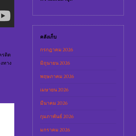
คลังเก็บ
กรกฎาคม 2026
ครดิต
่องทาง
มิถุนายน 2026
พฤษภาคม 2026
เมษายน 2026
มีนาคม 2026
กุมภาพันธ์ 2026
มกราคม 2026