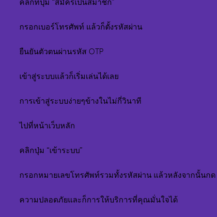
คลิกที่ปุ่ม “สมัครเป็นสมาชิก”
กรอกเบอร์โทรศัพท์ แล้วก็ตั้งรหัสผ่าน
ยืนยันตัวตนผ่านรหัส OTP
เข้าสู่ระบบแล้วก็เริ่มเล่นได้เลย
การเข้าสู่ระบบง่ายๆข้างในไม่กี่วินาที
ไปที่หน้าเว็บหลัก
คลิกปุ่ม “เข้าระบบ”
กรอกหมายเลขโทรศัพท์รวมทั้งรหัสผ่าน แล้วหลังจากนั้นกด “
ความปลอดภัยและก็การให้บริการที่คุณมั่นใจได้