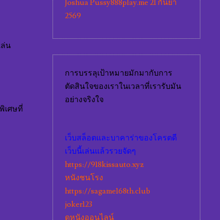
Joshua Pussy888play.me 21 กันยา
2569
เล่น
การบรรลุเป้าหมายมักมากับการ
ตัดสินใจของเราในเวลาที่เรารับมัน
อย่างจริงใจ
ิเศษที่
เว็บสล็อตและบาคาร่าของโครตดี
เว็บนี้เล่นแล้วรวยจัดๆ
https://918kissauto.xyz
หนังชนโรง
https://sagame168th.club
joker123
ดูหนังออนไลน์