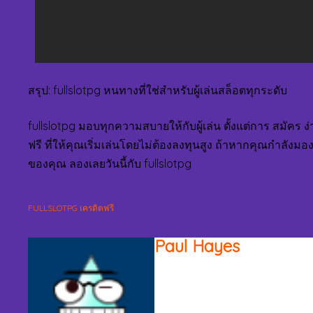
สรุป: fullslotpg หนทางที่ใช่สำหรับผู้เล่นสล็อตทุกระดับ
fullslotpg มอบทุกความสบายให้กับผู้เล่น ตั้งแต่การ สมัคร ง่
ฟรี ที่ให้คุณเริ่มเล่นโดยไม่ต้องลงทุนสูง ถ้าหากคุณกำลังมอง
ของคุณ ลองเลยวันนี้กับ fullslotpg
FULLSLOTPG เครดิตฟรี
Paul Hayes