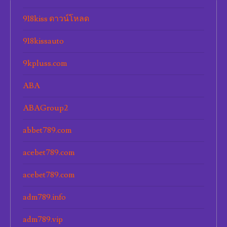
918kiss ดาวน์โหลด
918kissauto
9kpluss.com
ABA
ABAGroup2
abbet789.com
acebet789.com
acebet789.com
adm789.info
adm789.vip