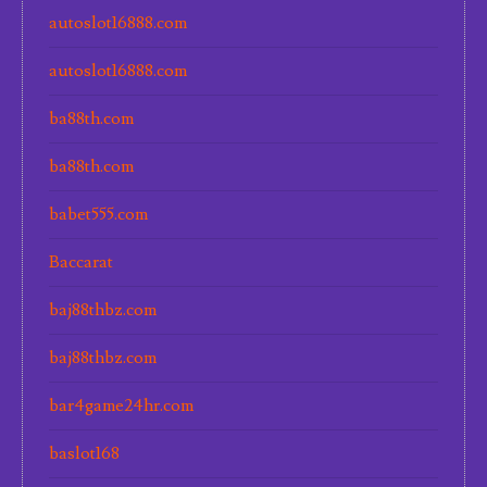
autoslot16888.com
autoslot16888.com
ba88th.com
ba88th.com
babet555.com
Baccarat
baj88thbz.com
baj88thbz.com
bar4game24hr.com
baslot168