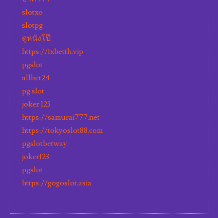
slotxo
slotpg
ดูหนังโป๊
https://1xbetth.vip
pgslot
allbet24
pg slot
joker 123
https://samurai777.net
https://tokyoslot88.com
pgslotbetway
joker123
pgslot
https://gogoslot.asia