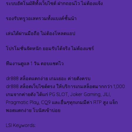
ระบบอัตโนมัติทั้งเว็บไซต์ ฝากถอนไว ไม่ต้องแจ้ง
รองรับทรูวอเลทรวมทั้งแบงค์ชั้นนำ
เล่นได้ผ่านมือถือ ไม่ต้องโหลดแอป
โปรโมชั่นจัดหนัก ยอมรับได้จริง ไม่ต้องแชร์
ทีมงานดูแล 1 วัน ตอบแชตไว
dr888 สล็อตแตกง่าย เกมเยอะ ค่ายดังครบ
dr888 สล็อตเว็บไซต์ตรง ให้บริการเกมสล็อตมากกว่า 1,000
เกมจากค่ายดัง ได้แก่ PG SLOT, Joker Gaming, JILI,
Pragmatic Play, CQ9 และอื่นๆทุกเกมมีค่า RTP สูง แจ็ก
พอตแตกง่าย โบนัสเข้าบ่อย
LSI Keywords: