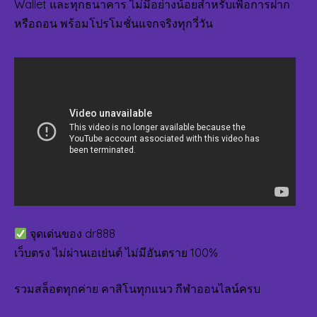
Wallet และทุกธนาคาร ไม่มีอย่างน้อยสำหรับเพื่อการฝาก
ดัง
ไม่
หรือถอน พร้อมโปรโมชั่นแจกจริงทุกวี่วัน
ต้อง
ลุ้น
ให้
เหนื
ฝาก
ถอ
ไว
TO
85
BY
AU
จุดเด่นของ dr888
เว็บตรง ไม่ผ่านเอเย่นต์ ไม่มีอันตราย 100%
รวมสล็อตทุกค่าย คาสิโนทุกแนว กีฬาออนไลน์ครบ