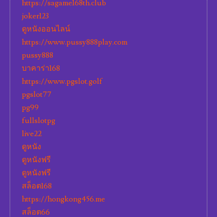
https://sagame168th.club
joker123
ดูหนังออนไลน์
https://www.pussy888play.com
pussy888
บาคาร่า168
https://www.pgslot.golf
pgslot77
pg99
fullslotpg
live22
ดูหนัง
ดูหนังฟรี
ดูหนังฟรี
สล็อต168
https://hongkong456.me
สล็อต66