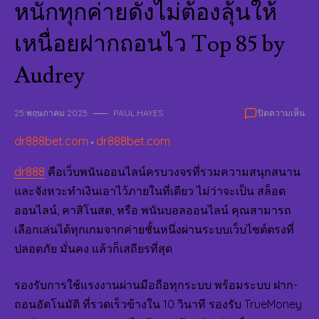
หนักทุกค่ายดังไม่ต้องลุ้นให้
เหนื่อยฝากถอนไว Top 85 by
Audrey
บน
25 พฤษภาคม 2025
PAUL HAYES
ปิดความเห็น
DR
dr888bet.com
dr888bet.com
เข้า
สู่
ระบ
dr888
คือเว็บพนันออนไลน์ครบวงจรที่รวมความสนุกสนาน
7
และจังหวะทำเงินเอาไว้ภายในที่เดียว ไม่ว่าจะเป็น สล็อต
ธัน
ออนไลน์, คาสิโนสด, หรือ พนันบอลออนไลน์ คุณสามารถ
DR
เคร
เลือกเล่นได้ทุกเกมจากค่ายชั้นหนึ่งผ่านระบบเว็บไซต์ตรงที่
ฟรี
ปลอดภัย มั่นคง แล้วก็เสถียรที่สุด
สล็
แต
รองรับการใช้แรงงานผ่านมือถือทุกระบบ พร้อมระบบ ฝาก-
หนั
ทุก
ถอนอัตโนมัติ ที่รวดเร็วข้างใน 10 วินาที รองรับ TrueMoney
ค่า