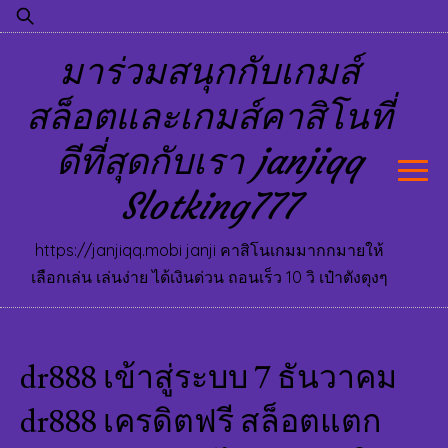
Skip
ค้นหา
to
สำหรับ:
มาร่วมสนุกกับเกมส์
content
สล็อตและเกมส์คาสิโนที่
ดีที่สุดกับเรา janjiqq
Slotking777
https://janjiqq.mobi janji คาสิโนเกมมากกมายให้
เลือกเล่น เล่นง่าย ได้เงินด่วน ถอนเร็ว 10 วิ เป๋าตังตุงๆ
dr888 เข้าสู่ระบบ 7 ธันวาคม
dr888 เครดิตฟรี สล็อตแตก