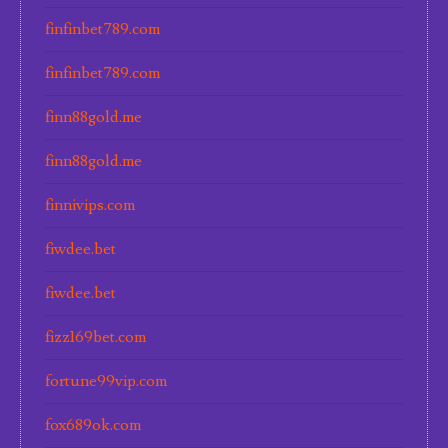
finfinbet789.com
finfinbet789.com
finn88gold.me
finn88gold.me
finnivips.com
fiwdee.bet
fiwdee.bet
fizz169bet.com
fortune99vip.com
fox689ok.com