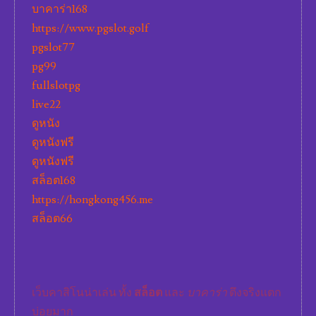
บาคาร่า168
https://www.pgslot.golf
pgslot77
pg99
fullslotpg
live22
ดูหนัง
ดูหนังฟรี
ดูหนังฟรี
สล็อต168
https://hongkong456.me
สล็อต66
เว็บคาสิโนน่าเล่น ทั้ง
สล็อต
และ
บาคาร่า
ตึงจริงแตก
บ่อยมาก