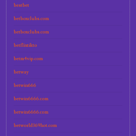
bestbet
betboxclubs.com
betboxclubs.com
betflixtikto
betm4vip.com
betway
betwin666
betwin6666.com
betwin6666.com
betworld369hot.com