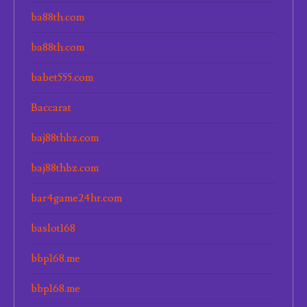
ba88th.com
ba88th.com
babet555.com
Baccarat
baj88thbz.com
baj88thbz.com
bar4game24hr.com
baslot168
bbp168.me
bbp168.me