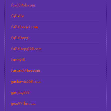
fox689ok.com
fullslot
fullsloteiei.com
fullslotpg
fullslotpg168.com
funny18
future24bet.com
gachawin168.com
gaojing888
gem99ths.com