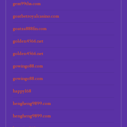
gem99ths.com
goatbetroyalcasino.com
goatza888fin.com
golden4566.net
golden4566.net
gowingo88.com
gowingo88.com
happy168
hengheng9899.com
hengheng9899.com