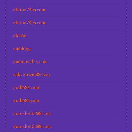
allone745s.com
allone745s.com
alot66
ambking
ambnovabet.com
askyouwin888 vip
audi688.com
audi688.com
autoslot16888.com
autoslot16888.com