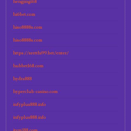
hengjing168
hi6bet.com
hiso8888s.com
hiso8888s.com
https://sretthi99.bet/enter/
hubbet168.com
hydra888
hyperclub-casino.com
infyplus888.info
infyplus888.info
item388.com