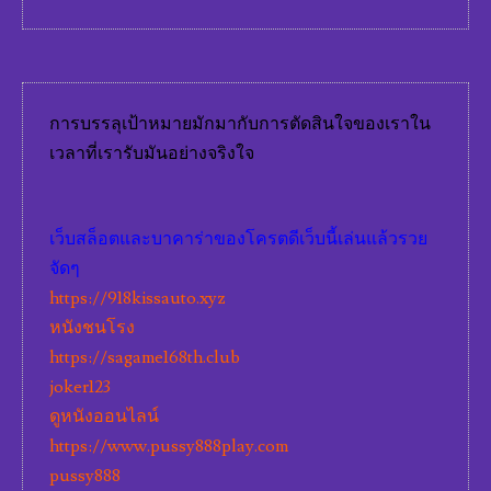
การบรรลุเป้าหมายมักมากับการตัดสินใจของเราใน
เวลาที่เรารับมันอย่างจริงใจ
เว็บสล็อตและบาคาร่าของโครตดีเว็บนี้เล่นแล้วรวย
จัดๆ
https://918kissauto.xyz
หนังชนโรง
https://sagame168th.club
joker123
ดูหนังออนไลน์
https://www.pussy888play.com
pussy888