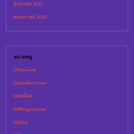
มิถุนายน 2023
พฤษภาคม 2023
หมวดหมู่
123xos.com
13satanbets.com
168 สล็อต
1688vegasx.com
168slot