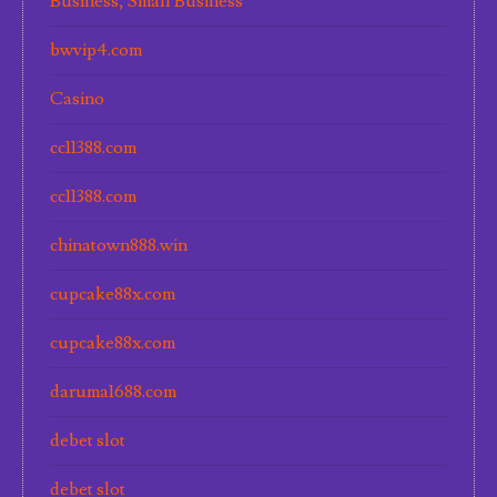
Business, Small Business
bwvip4.com
Casino
cc11388.com
cc11388.com
chinatown888.win
cupcake88x.com
cupcake88x.com
daruma1688.com
debet slot
debet slot