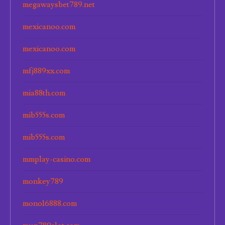
megawaysbet789.net
mexicanoo.com
mexicanoo.com
mfj889xx.com
mia88th.com
mib555s.com
mib555s.com
mmplay-casino.com
monkey789
mono16888.com