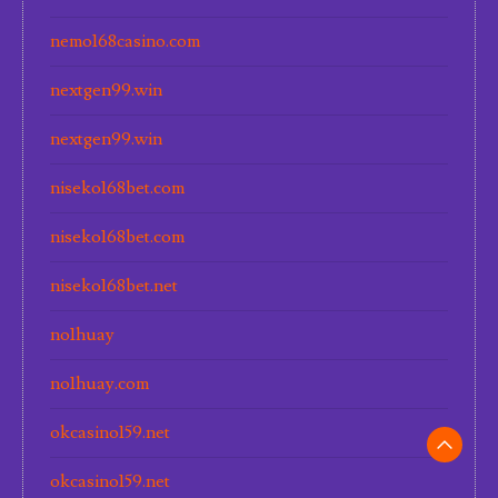
nemo168casino.com
nextgen99.win
nextgen99.win
niseko168bet.com
niseko168bet.com
niseko168bet.net
no1huay
no1huay.com
okcasino159.net
okcasino159.net