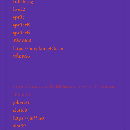
fullslotpg
live22
ดูหนัง
ดูหนังฟรี
ดูหนังฟรี
สล็อต168
https://hongkong456.me
สล็อต66
เว็บคาสิโนน่าเล่น ทั้ง
สล็อต
และ
บาคาร่า
ตึงจริงแตก
บ่อยมาก
joker123
slot168
https://jin55.net
slot99