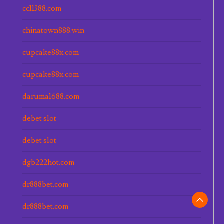
cc11388.com
chinatown888.win
cupcake88x.com
cupcake88x.com
daruma1688.com
debet slot
debet slot
dgb222hot.com
dr888bet.com
dr888bet.com