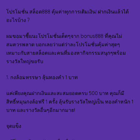
โปรโมชั่น สล็อต888 คุ้มค่าทุกการเติมเงิน! ฝากเงินแล้วได้
อะไรบ้าง ?
ผมขอมาชี้แนะโปรโมชั่นเด็ดๆจาก bonus888 ที่คุณไม่
สมควรพลาด บอกเลยว่าแต่ว่าละโปรโมชั่นคุ้มค่าสุดๆ
เหมาะกับสายสล็อตและคนที่มองหากิจกรรมสนุกๆพร้อม
รางวัลใหญ่ขอรับ
1. กงล้อมหรรษา ลุ้นทองคำ 1 บาท
แค่เพียงคุณฝากเงินและสะสมยอดครบ 500 บาท คุณก็มี
สิทธิ์หมุนกงล้อฟรี 1 ครั้ง ลุ้นรับรางวัลใหญ่เป็น ทองคำหนัก 1
บาท และรางวัลอื่นๆอีกมากมาย!
จุดแข็ง