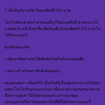
3. เช็คอินรับรายได้ รับเครดิตฟรี 300 บาท
โปรโมชั่นกล้วยๆสำหรับคนที่ถูกใจสะสมสิทธิ์ ฝากครบ 500
บาทต่อวัน แล้วก็อย่าลืมเช็คอินเพื่อรับเครดิตฟรี 300 บาท ไป
ใช้กันแบบจุกๆ
คุณลักษณะเด่น
• เพิ่มเครดิตสำหรับใช้เดิมพันโดยไม่ต้องลงทุนเพิ่ม
• เหมาะสำหรับสมาชิกที่เล่นเสมอๆ
ผมบอกเลยว่า สล็อต888 เป็นเว็บที่รู้เรื่องผู้เล่นbonus888สุดๆ
แต่ละโปรโมชั่นถูกออกแบบมาเพื่อมอบความสนุกสนานรวม
ทั้งความคุ้มค่าให้กับทุกคนขอรับ หากคุณชอบ
เล่นpgslotหรือกำลังมองหาเว็บที่มีทั้งยังกิจกรรมและก็