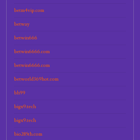
betm4vip.com
betway
betwin666
betwin6666.com
betwin6666.com
betworld369hot.com
bh99
bigx9.tech
bigx9.tech
bio285th.com