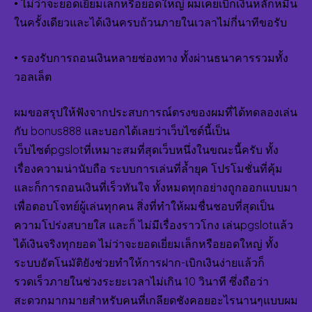
• ไม่ว่าจะยอดเยี่ยมเล็กหรือยอดใหญ่ ผมเคยเบิกเงินหลักหมื่น
ในครั้งเดียวและได้เงินครบถ้วนภายในเวลาไม่กี่นาทีขอรับ
• รองรับการถอนเงินหลายช่องทาง ทั้งผ่านธนาคารรวมทั้ง
วอลเล็ต
ผมขอสรุปให้ฟังจากประสบการณ์ตรงของผมที่ได้ทดลองเล่น
กับ bonus888 และบอกได้เลยว่าเว็บไซต์นี้เป็น
เว็บไซต์pgslotที่เหมาะสมที่สุดเว็บหนึ่งในขณะนี้ครับ ทั้ง
เรื่องความน่านับถือ ระบบการเล่นที่ล้ำยุค โปรโมชั่นที่คุ้ม
และก็การถอนเงินที่เร็วทันใจ ทั้งหมดทุกอย่างถูกออกแบบมา
เพื่อตอบโจทย์ผู้เล่นทุกคน สิ่งที่ทำให้ผมชื่นชอบที่สุดเป็น
ความโปร่งสบายใส และก็ ไม่มีเรื่องราวโกง เล่นpgslotแล้ว
ได้เงินจริงทุกยอด ไม่ว่าจะยอดเยี่ยมเล็กหรือยอดใหญ่ ทั้ง
ระบบอัตโนมัติยังช่วยทำให้การฝาก-เบิกเงินง่ายแล้วก็
รวดเร็วภายในช่วงระยะเวลาไม่เกิน 10 วินาที ซึ่งถือว่า
สะดวกมากมายสำหรับคนที่เกลียดชังคอยอะไรนานๆแบบผม