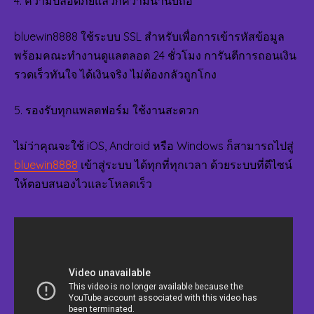
4. ความปลอดภัยแล้วก็ความน่านับถือ
bluewin8888 ใช้ระบบ SSL สำหรับเพื่อการเข้ารหัสข้อมูล
พร้อมคณะทำงานดูแลตลอด 24 ชั่วโมง การันตีการถอนเงิน
รวดเร็วทันใจ ได้เงินจริง ไม่ต้องกลัวถูกโกง
5. รองรับทุกแพลตฟอร์ม ใช้งานสะดวก
ไม่ว่าคุณจะใช้ iOS, Android หรือ Windows ก็สามารถไปสู่
bluewin8888
เข้าสู่ระบบ ได้ทุกที่ทุกเวลา ด้วยระบบที่ดีไซน์
ให้ตอบสนองไวและโหลดเร็ว