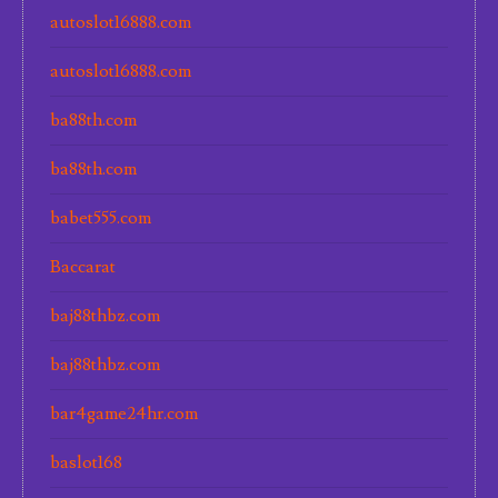
autoslot16888.com
autoslot16888.com
ba88th.com
ba88th.com
babet555.com
Baccarat
baj88thbz.com
baj88thbz.com
bar4game24hr.com
baslot168