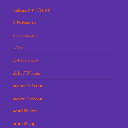
918kiss ดาวน์โหลด
918kissauto
9kpluss.com
ABA
ABAGroup2
abbet789.com
acebet789.com
acebet789.com
adm789.info
adm789.vip