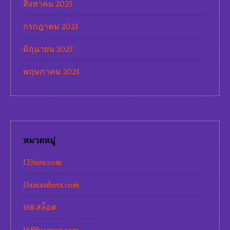
สิงหาคม 2023
กรกฎาคม 2023
มิถุนายน 2023
พฤษภาคม 2023
หมวดหมู่
123xos.com
13satanbets.com
168 สล็อต