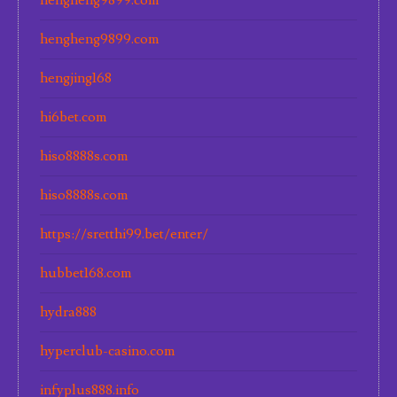
hengheng9899.com
hengheng9899.com
hengjing168
hi6bet.com
hiso8888s.com
hiso8888s.com
https://sretthi99.bet/enter/
hubbet168.com
hydra888
hyperclub-casino.com
infyplus888.info