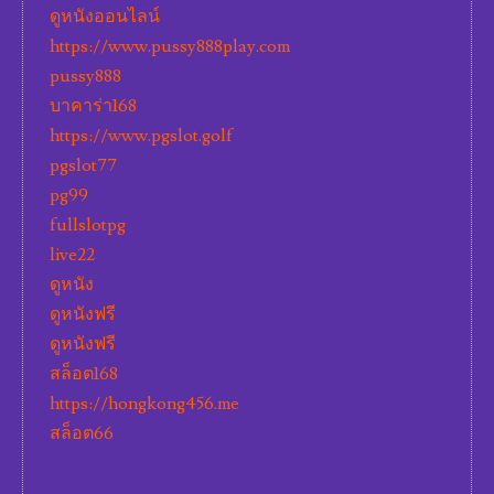
ดูหนังออนไลน์
https://www.pussy888play.com
pussy888
บาคาร่า168
https://www.pgslot.golf
pgslot77
pg99
fullslotpg
live22
ดูหนัง
ดูหนังฟรี
ดูหนังฟรี
สล็อต168
https://hongkong456.me
สล็อต66