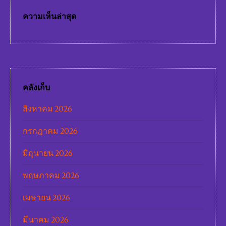
ความเห็นล่าสุด
คลังเก็บ
สิงหาคม 2026
กรกฎาคม 2026
มิถุนายน 2026
พฤษภาคม 2026
เมษายน 2026
มีนาคม 2026