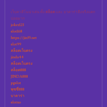
เว็บคาสิโนน่าเล่น ทั้ง
สล็อต
และ
บาคาร่า
ตึงจริงแตก
บ่อยมาก
joker123
slot168
https://jin55.net
slot99
สล็อตเว็บตรง
jinda44
สล็อตเว็บตรง
สล็อต888
JINDA888
pgslot
พุซซี่888
บาคาร่า
slotxo