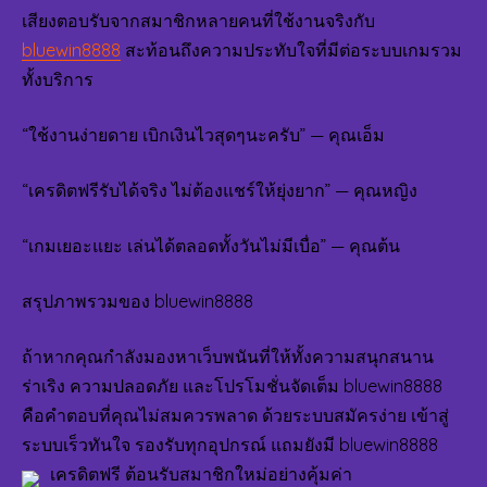
เสียงตอบรับจากสมาชิกหลายคนที่ใช้งานจริงกับ
bluewin8888
สะท้อนถึงความประทับใจที่มีต่อระบบเกมรวม
ทั้งบริการ
“ใช้งานง่ายดาย เบิกเงินไวสุดๆนะครับ” — คุณเอ็ม
“เครดิตฟรีรับได้จริง ไม่ต้องแชร์ให้ยุ่งยาก” — คุณหญิง
“เกมเยอะแยะ เล่นได้ตลอดทั้งวันไม่มีเบื่อ” — คุณต้น
สรุปภาพรวมของ bluewin8888
ถ้าหากคุณกำลังมองหาเว็บพนันที่ให้ทั้งความสนุกสนาน
ร่าเริง ความปลอดภัย และโปรโมชั่นจัดเต็ม bluewin8888
คือคำตอบที่คุณไม่สมควรพลาด ด้วยระบบสมัครง่าย เข้าสู่
ระบบเร็วทันใจ รองรับทุกอุปกรณ์ แถมยังมี bluewin8888
เครดิตฟรี ต้อนรับสมาชิกใหม่อย่างคุ้มค่า