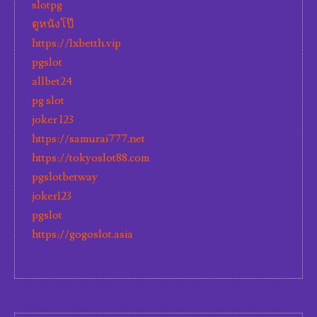
slotpg
ดูหนังโป๊
https://1xbetth.vip
pgslot
allbet24
pg slot
joker 123
https://samurai777.net
https://tokyoslot88.com
pgslotbetway
joker123
pgslot
https://gogoslot.asia