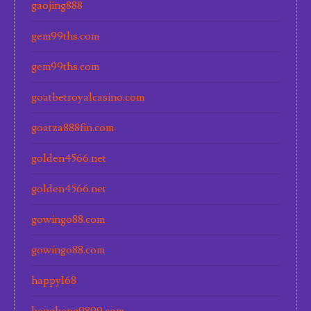
gaojing888
gem99ths.com
gem99ths.com
goatbetroyalcasino.com
goatza888fin.com
golden4566.net
golden4566.net
gowingo88.com
gowingo88.com
happy168