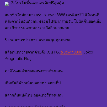
2. โปรโมชั่นและเครดิตฟรีสุดคุ้ม
สมาชิกใหม่สามารถรับ bluewin8888 เครดิตฟรี ได้ในทันที
หลังจากยืนยันตัวตน พร้อมโปรฝากรายวัน โบนัสคืนยอดเสีย
และกิจกรรมแจกของรางวัลอีกมากมาย
3. เกมนานาประการ ครอบคลุมทุกหมวด
สล็อตแตกง่ายจากค่ายดัง เช่น PG,
bluewin8888
Joker,
Pragmatic Play
คาสิโนสดถ่ายทอดตรงจากต่างแดน
เดิมพันกีฬา พนันบอลสด บอลสเต็ป
สลากกินแบ่งไทย ลอตเตอรี่ต่างแดน