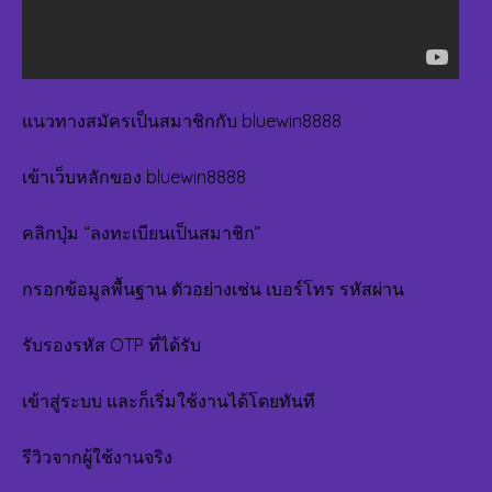
แนวทางสมัครเป็นสมาชิกกับ bluewin8888
เข้าเว็บหลักของ bluewin8888
คลิกปุ่ม “ลงทะเบียนเป็นสมาชิก”
กรอกข้อมูลพื้นฐาน ตัวอย่างเช่น เบอร์โทร รหัสผ่าน
รับรองรหัส OTP ที่ได้รับ
เข้าสู่ระบบ และก็เริ่มใช้งานได้โดยทันที
รีวิวจากผู้ใช้งานจริง