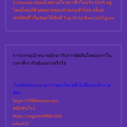
ระบบแน่น เล่นแล้วสบายใจ สมาชิกใหม่รับ 100% อยู่
ไหนก็เล่นได้ จุดหมายของสายเกมทั่วโลก สล็อต
เครดิตฟรี เริ่มสนุกได้ทันที Top 60 by Karri jin55.guru
การบรรลุเป้าหมายมักมากับการตัดสินใจของเราใน
เวลาที่เรารับมันอย่างจริงใจ
เว็บสล็อตและบาคาร่าของโครตดีเว็บนี้เล่นแล้วรวย
จัดๆ
https://918kissauto.xyz
หนังชนโรง
https://sagame168th.club
joker123