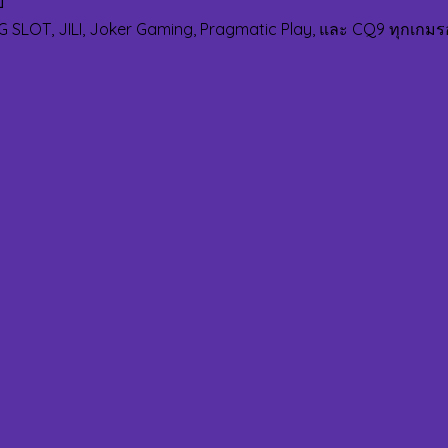
ย
PG SLOT, JILI, Joker Gaming, Pragmatic Play, และ CQ9 ทุกเกมร