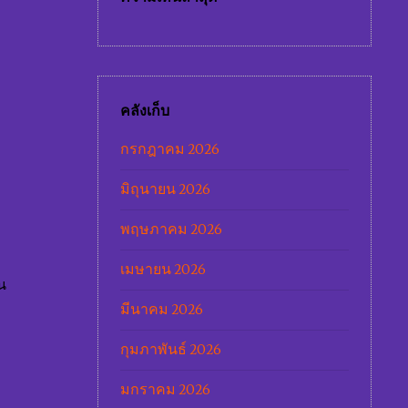
คลังเก็บ
กรกฎาคม 2026
มิถุนายน 2026
พฤษภาคม 2026
เมษายน 2026
น
มีนาคม 2026
กุมภาพันธ์ 2026
มกราคม 2026