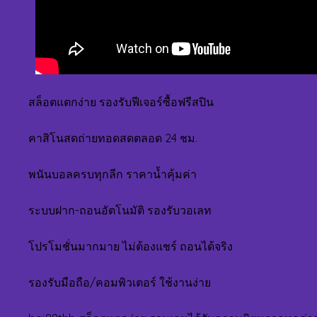
สล็อตแตกง่าย รองรับฟีเจอร์ซื้อฟรีสปิน
คาสิโนสดถ่ายทอดสดตลอด 24 ชม.
พนันบอลครบทุกลีก ราคาน้ำคุ้มค่า
ระบบฝาก-ถอนอัตโนมัติ รองรับวอเลท
โปรโมชั่นมากมาย ไม่ต้องแชร์ ถอนได้จริง
รองรับมือถือ/คอมพิวเตอร์ ใช้งานง่าย