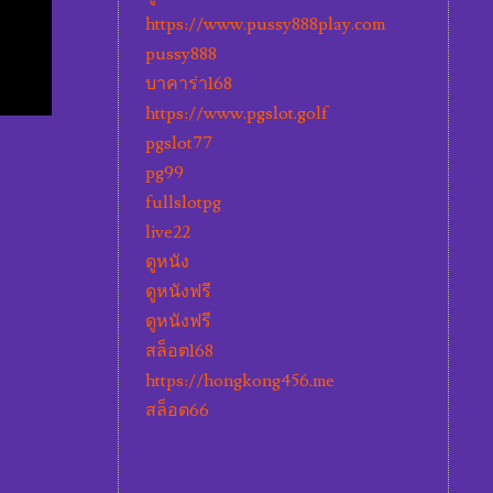
https://www.pussy888play.com
pussy888
บาคาร่า168
https://www.pgslot.golf
pgslot77
pg99
fullslotpg
live22
ดูหนัง
ดูหนังฟรี
ดูหนังฟรี
สล็อต168
https://hongkong456.me
สล็อต66