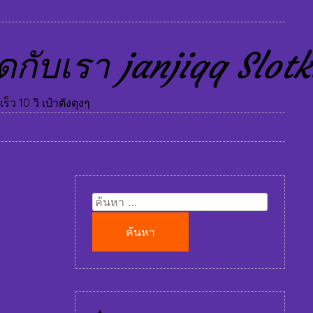
ดกับเรา janjiqq Slot
ว 10 วิ เป๋าตังตุงๆ
ค้นหา
สำหรับ: