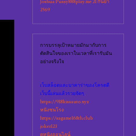
Joshua Pussy888play.me 21 กันยา
2569
การบรรลุเป้าหมายมักมากับการ
ตัดสินใจของเราในเวลาที่เรารับมัน
อย่างจริงใจ
เว็บสล็อตและบาคาร่าของโครตดี
เว็บนี้เล่นแล้วรวยจัดๆ
https://918kissauto.xyz
หนังชนโรง
https://sagame168th.club
joker123
ดูหนังออนไลน์