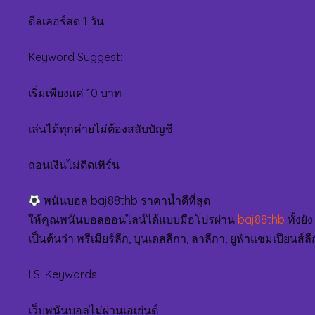
ดีลเลอร์สด 1 วัน
Keyword Suggest:
เริ่มเพียงแค่ 10 บาท
เล่นได้ทุกค่ายไม่ต้องสลับบัญชี
ถอนเงินไม่ติดเทิร์น
พนันบอล baj88thb ราคาน้ำดีที่สุด
ให้คุณพนันบอลออนไลน์ได้แบบมือโปรผ่าน
baj88thb
ทั้งย
เป็นต้นว่า พรีเมียร์ลีก, บุนเดสลีกา, ลาลีกา, ยูฟ่าแชมเปียนส์ลี
LSI Keywords:
เว็บพนันบอลไม่ผ่านเอเย่นต์