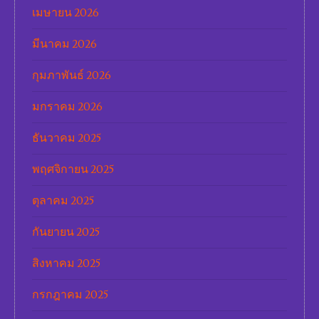
เมษายน 2026
มีนาคม 2026
กุมภาพันธ์ 2026
มกราคม 2026
ธันวาคม 2025
พฤศจิกายน 2025
ตุลาคม 2025
กันยายน 2025
สิงหาคม 2025
กรกฎาคม 2025