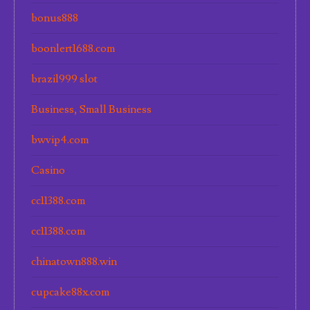
bonus888
boonlert1688.com
brazil999 slot
Business, Small Business
bwvip4.com
Casino
cc11388.com
cc11388.com
chinatown888.win
cupcake88x.com