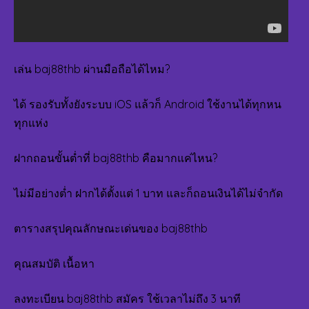
เล่น baj88thb ผ่านมือถือได้ไหม?
ได้ รองรับทั้งยังระบบ iOS แล้วก็ Android ใช้งานได้ทุกหน
ทุกแห่ง
ฝากถอนขั้นต่ำที่ baj88thb คือมากแค่ไหน?
ไม่มีอย่างต่ำ ฝากได้ตั้งแต่ 1 บาท และก็ถอนเงินได้ไม่จำกัด
ตารางสรุปคุณลักษณะเด่นของ baj88thb
คุณสมบัติ เนื้อหา
ลงทะเบียน baj88thb สมัคร ใช้เวลาไม่ถึง 3 นาที