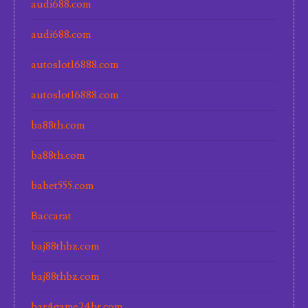
audi688.com
audi688.com
autoslot16888.com
autoslot16888.com
ba88th.com
ba88th.com
babet555.com
Baccarat
baj88thbz.com
baj88thbz.com
bar4game24hr.com