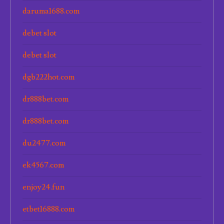
daruma1688.com
debet slot
debet slot
dgb222hot.com
dr888bet.com
dr888bet.com
du2477.com
ek4567.com
enjoy24.fun
etbet16888.com