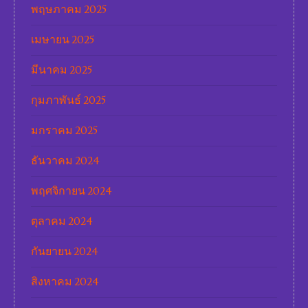
พฤษภาคม 2025
เมษายน 2025
มีนาคม 2025
กุมภาพันธ์ 2025
มกราคม 2025
ธันวาคม 2024
พฤศจิกายน 2024
ตุลาคม 2024
กันยายน 2024
สิงหาคม 2024