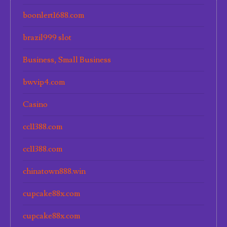
boonlert1688.com
brazil999 slot
Business, Small Business
bwvip4.com
Casino
cc11388.com
cc11388.com
chinatown888.win
cupcake88x.com
cupcake88x.com