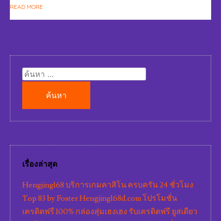
READ MORE
ค้นหา
สำหรับ:
เรื่องล่าสุด
Hengjing168 บริการเกมคาสิโน ครบครัน 24 ชั่วโมง
Top 83 by Foster Hengjing168d.com โปรโมชั่น
เครดิตฟรี 100% กล่องสุ่มเฮงเฮง รับเครดิตฟรี ยูสเดียว