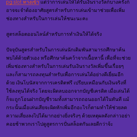
pg slot ทางเข้า
แต่ว่าการเล่นให้ได้รับเงินรางวัลก็บางครั้งก็
SLO
ทาง
อาจจะจำต้องอาศัยสูตรสำหรับการเล่นเข้ามาช่วยเพื่อเพิ่ม
เข้า
ช่องทางสำหรับในการเล่นให้ชนะนะคะ
เคร
ฟรี
สูตรสล็อตออนไลน์สำหรับการทำเงินให้ได้จริง
TO
96
BY
ปัจจุบันสูตรสำหรับในการเล่นนักเดิมพันสามารถศึกษาค้น
JA
พบได้ด้วยตัวเอง หรือศึกษาค้นคว้าจากเนื้อหานี้ เพื่อที่จะช่วย
PG
SLO
เพิ่มช่องทางสำหรับในการเล่นรับเงินรางวัลเพิ่มขึ้นเรื่อยๆ
HTT
และก็สามารถลงทุนสำหรับเพื่อการเล่นได้อย่างดีเยี่ยมอีก
ด้วย เงินโบนัสจากการเครดิตฟรี เปรียบเหมือนกับเงินจริงที่
ใช้ลงทุนได้จริง โดยจะผิดลบออกจากบัญชีเครดิต เมื่อเล่นได้
ก็จะถูกโอนฝากบัญชีรวมทั้งสามารถถอนออกได้ในทันที แม้
กระนั้นเมื่อเล่นเสียจะผิดหักเพิ่มอีกอะไรก็ตามทำให้ช่วยลด
ความเสี่ยงลงไปได้มากอย่างยิ่งจริงๆ ด้วยเหตุผลดังกล่าวอย่า
คอยช้าพวกเราไปดูสูตรการปั่นสล็อตกันเลยดีกว่าจ้ะ