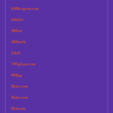
1688vegasx.com
168slot
188bet
188betth
1xbit1
789pluss.com
888pg
8lots.com
8lots.com
8lots.me