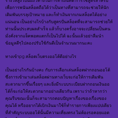
รางวัลสูง เป็นแถวทางในการทำเงินที่ดี การใช้สูตรสำหรับ
เพื่อการพนันสล็อตถือได้ว่าเป็นทางที่สามารถจะช่วยให้นัก
เดิมพันบรรลุเป้าหมาย และก็ทำเงินจากเกมสล็อตได้อย่าง
แน่นอน เป็นอย่างไรบ้างกับสูตรปั่นสล็อตที่จะสามารถช่วยให้
ท่านนั้นประสบผลสำเร็จ แล้วก็บางครั้งอาจจะเปลี่ยนเป็นคน
มั่งคั่งจากแจ็คพอตแตกก็เป็นไปได้ ฉะนั้นแล้วอย่าลืมนำ
ข้อมูลดีๆไปลองปรับใช้กันดีเป็นจำนวนมากนะคะ
ทางเข้าpg สล็อตเว็บตรงออโต้ดีอย่างไร
เป็นอย่างไรกันบ้างคะ กับการเลือกเล่นสล็อตฝากถอนออโต้
ซึ่งการเข้ามาเล่นสล็อตผ่านทางเว็บจะก่อให้การเดิมพัน
สะดวกมากขึ้นเรื่อยๆ และยิ่งมีระบบระเบียบฝากถอนเงินออ
โต้ก็จะก่อให้สะดวกมากอย่างเดียวกัน เพราะว่าถ้าหากว่า
คุณรีบขณะนั้นก็จะสามารถตอบปัญหาเรื่องของเรื่องของ
คุณได้ หรืออยากได้เบิกเงินมาใช้ก็ทำรายการเพียงแปปเดียว
ที่สำคัญระบบออโต้นั้นมีความเที่ยงตรง ไม่ต้องรอคอยแอด