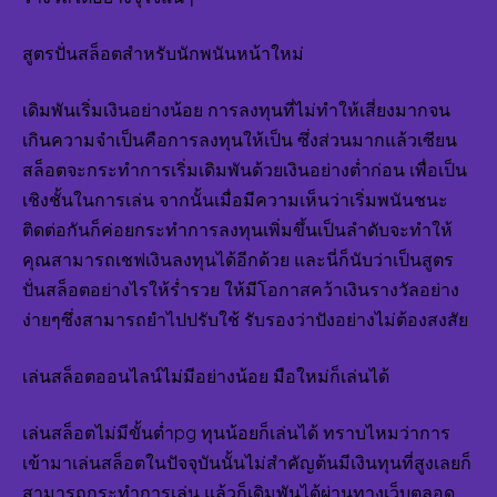
สูตรปั่นสล็อตสำหรับนักพนันหน้าใหม่
เดิมพันเริ่มเงินอย่างน้อย การลงทุนที่ไม่ทำให้เสี่ยงมากจน
เกินความจำเป็นคือการลงทุนให้เป็น ซึ่งส่วนมากแล้วเซียน
สล็อตจะกระทำการเริ่มเดิมพันด้วยเงินอย่างต่ำก่อน เพื่อเป็น
เชิงชั้นในการเล่น จากนั้นเมื่อมีความเห็นว่าเริ่มพนันชนะ
ติดต่อกันก็ค่อยกระทำการลงทุนเพิ่มขึ้นเป็นลำดับจะทำให้
คุณสามารถเชฟเงินลงทุนได้อีกด้วย และนี่ก็นับว่าเป็นสูตร
ปั่นสล็อตอย่างไรให้ร่ำรวย ให้มีโอกาสคว้าเงินรางวัลอย่าง
ง่ายๆซึ่งสามารถยำไปปรับใช้ รับรองว่าปังอย่างไม่ต้องสงสัย
เล่นสล็อตออนไลน์ไม่มีอย่างน้อย มือใหม่ก็เล่นได้
เล่นสล็อตไม่มีขั้นต่ำpg ทุนน้อยก็เล่นได้ ทราบไหมว่าการ
เข้ามาเล่นสล็อตในปัจจุบันนั้นไม่สำคัญต้นมีเงินทุนที่สูงเลยก็
สามารถกระทำการเล่น แล้วก็เดิมพันได้ผ่านทางเว็บตลอด