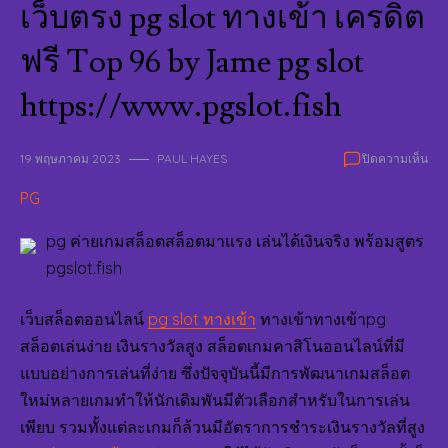
เว็บตรง pg slot ทางเข้า เครดิต
ฟรี Top 96 by Jame pg slot
https://www.pgslot.fish
บน
19 พฤษภาคม 2023
PAUL HAYES
ปิดความเห็น
30
PG
JU
23
ทาง
pg ค่ายเกมสล็อตสล็อตมาแรง เล่นได้เงินจริง พร้อมสูตร
เข้
pgslot.fish
เว็
SLO
เว็บสล็อตออนไลน์
pg slot ทางเข้า
ทางเข้าทางเข้าpg
AU
คา
สล็อตเล่นง่าย เงินรางวัลสูง สล็อตเกมคาสิโนออนไลน์ที่มี
สิ
แบบอย่างการเล่นที่ง่าย ซึ่งปัจจุบันนี้มีการพัฒนาเกมสล็อต
โน
ใหม่หลายเกมทำให้นักเดิมพันมีตัวเลือกสำหรับในการเล่น
เว็บ
ตรง
เพียบ รวมทั้งแต่ละเกมก็ล้วนมีอัตราการชำระเงินรางวัลที่สูง
PG