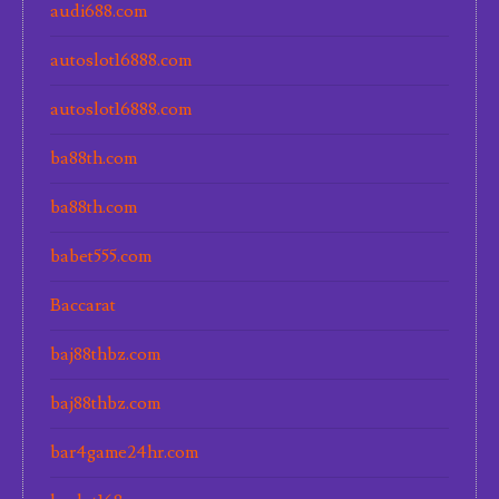
audi688.com
autoslot16888.com
autoslot16888.com
ba88th.com
ba88th.com
babet555.com
Baccarat
baj88thbz.com
baj88thbz.com
bar4game24hr.com