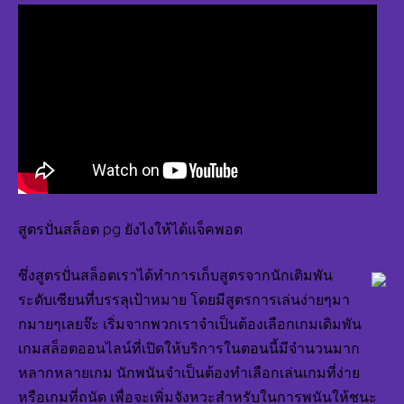
สูตรปั่นสล็อต pg ยังไงให้ได้แจ็คพอต
ซึ่งสูตรปั่นสล็อตเราได้ทำการเก็บสูตรจากนักเดิมพัน
ระดับเซียนที่บรรลุเป้าหมาย โดยมีสูตรการเล่นง่ายๆมา
กมายๆเลยจ๊ะ เริ่มจากพวกเราจำเป็นต้องเลือกเกมเดิมพัน
เกมสล็อตออนไลน์ที่เปิดให้บริการในตอนนี้มีจำนวนมาก
หลากหลายเกม นักพนันจำเป็นต้องทำเลือกเล่นเกมที่ง่าย
หรือเกมที่ถนัด เพื่อจะเพิ่มจังหวะสำหรับในการพนันให้ชนะ