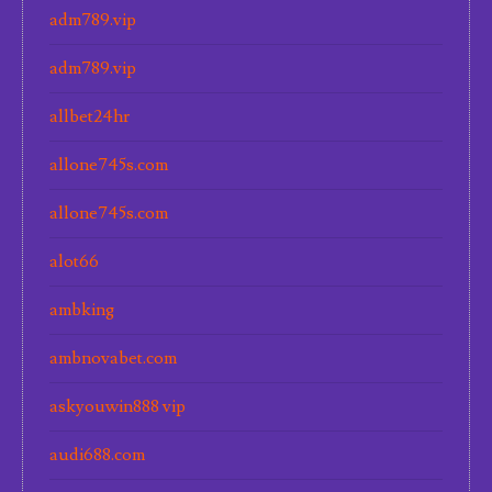
adm789.vip
adm789.vip
allbet24hr
allone745s.com
allone745s.com
alot66
ambking
ambnovabet.com
askyouwin888 vip
audi688.com