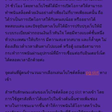
24 ชั่วโมง โดยทางเว็บไซต์ได้มีการเปิดโอกาสให้สามารถ
ทำพนันสล็อตด้วยเงินอย่างต่ำเพียงไม่กี่บาทเพียงแค่นั้น ถือ
ได้ว่าเป็นการเปิดโอกาสให้กับคนงบน้อย หรืออยากได้
ทดสอบเล่น และปัจจุบันทางเว็บก็ได้มีการปรับปรุงเว็บให้มี
ระบบระเบียบฝากถอนเงินเร็วทันใจ โดยมีทางแบงค์ชั้นหนึ่ง
ทั่วประเทศมาให้บริการ มีความสะดวกสบาย และก็ล้ำยุค ไม่
ต้องเสียเวล่ำเวลาเดินทางไปแบงค์ หรือตู้ แถมยังสามารถ
กระทำการพนันผ่านอุปกรณ์ที่มีการเชื่อมต่อกับอินเตอร์เน็ต
ได้ตลอดเวลาอีกด้วยค่ะ
จุดเด่นที่ผู้คนจำนวนมากเลือกเล่นเว็บไซต์สล็อต
pg slot
ทาง
เข้า
สำหรับลักษณะเด่นของเว็บไซต์สล็อต pg slot ทางเข้า โดย
การใช้สูตรดังที่เราได้บอกไปในข้างต้นนั้นช่วยเพิ่มช่อง
ทางในการชนะมากขึ้น ทำให้การพนันได้โอกาสคว้าเงิน