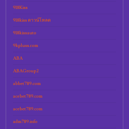
918Kiss
918kiss ดาวน์โหลด
918kissauto
9kpluss.com
ABA
ABAGroup2
abbet789.com
acebet789.com
acebet789.com
adm789.info