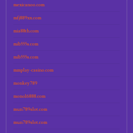
mexicanoo.com
mfj889xx.com
mia88th.com
mib555s.com
mib555s.com
mmplay-casino.com
monkey789
mono16888.com
mun789slot.com
mun789slot.com