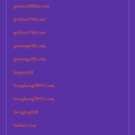
goatza888fin.com
golden4566.net
golden4566.net
gowingo88.com
gowingo88.com
happy168
hengheng9899.com
hengheng9899.com
hengjing168
hi6bet.com