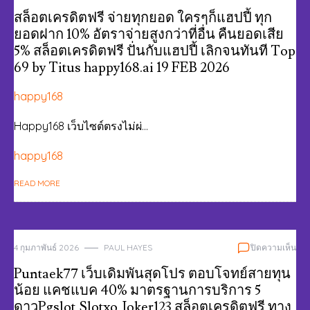
สล็
สล็อตเครดิตฟรี จ่ายทุกยอด ใครๆก็แฮปปี้ ทุก
เคร
ยอดฝาก 10% อัตราจ่ายสูงกว่าที่อื่น คืนยอดเสีย
ฟรี
จ่าย
5% สล็อตเครดิตฟรี ปั่นกับแฮปปี้ เลิกจนทันที Top
ทุก
69 by Titus happy168.ai 19 FEB 2026
ยอ
ใคร
happy168
ก็
แฮปป
Happy168 เว็บไซต์ตรงไม่ผ่…
ทุก
ยอ
happy168
ฝาก
10%
READ MORE
อัต
จ่าย
สูง
กว่า
ที่
บน
4 กุมภาพันธ์ 2026
PAUL HAYES
ปิดความเห็น
อื่น
PU
คืน
Puntaek77 เว็บเดิมพันสุดโปร ตอบโจทย์สายทุน
เว็บ
ยอ
น้อย แคชแบค 40% มาตรฐานการบริการ 5
เดิม
เสีย
พัน
ดาวPgslot,Slotxo,Joker123 สล็อตเครดิตฟรี ทาง
5%