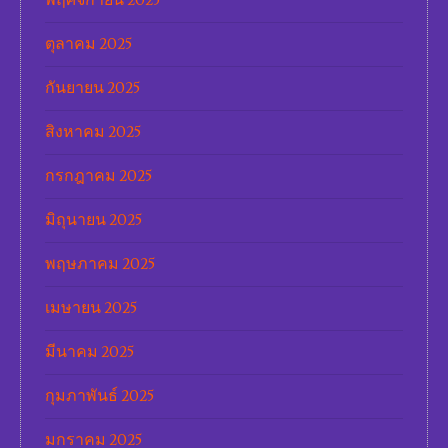
พฤศจิกายน 2025
ตุลาคม 2025
กันยายน 2025
สิงหาคม 2025
กรกฎาคม 2025
มิถุนายน 2025
พฤษภาคม 2025
เมษายน 2025
มีนาคม 2025
กุมภาพันธ์ 2025
มกราคม 2025