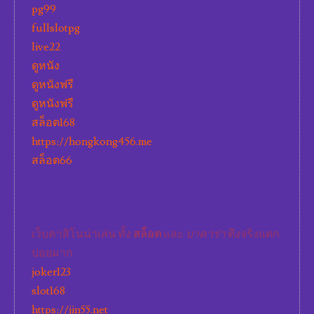
pg99
fullslotpg
live22
ดูหนัง
ดูหนังฟรี
ดูหนังฟรี
สล็อต168
https://hongkong456.me
สล็อต66
เว็บคาสิโนน่าเล่น ทั้ง
สล็อต
และ
บาคาร่า
ตึงจริงแตก
บ่อยมาก
joker123
slot168
https://jin55.net