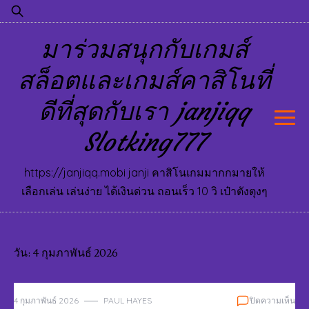
Skip
ค้นหา
to
สำหรับ:
มาร่วมสนุกกับเกมส์
content
สล็อตและเกมส์คาสิโนที่
ดีที่สุดกับเรา janjiqq
Slotking777
https://janjiqq.mobi janji คาสิโนเกมมากกมายให้
เลือกเล่น เล่นง่าย ได้เงินด่วน ถอนเร็ว 10 วิ เป๋าตังตุงๆ
วัน:
4 กุมภาพันธ์ 2026
บน
4 กุมภาพันธ์ 2026
PAUL HAYES
ปิดความเห็น