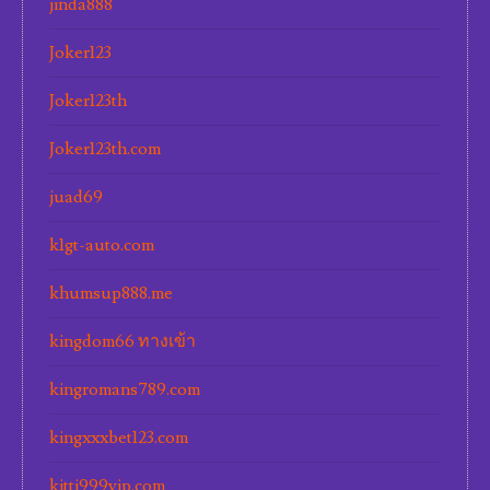
jinda888
Joker123
Joker123th
Joker123th.com
juad69
k1gt-auto.com
khumsup888.me
kingdom66 ทางเข้า
kingromans789.com
kingxxxbet123.com
kitti999vip.com