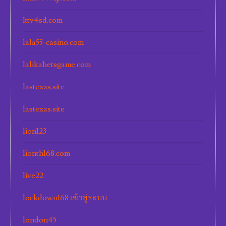
ktv4sd.com
lala55-casino.com
lalikabetsgame.com
lastexas.site
lastexas.site
lion123
lionth168.com
live22
lockdown168 เข้าสู่ระบบ
london45