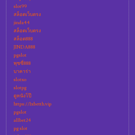
slot99
สล็อตเว็บตรง
jinda44
สล็อตเว็บตรง
สล็อต888
JINDA888
pgslot
พุซซี่888
บาคาร่า
slotxo
slotpg
ดูหนังโป๊
https://1xbetth.vip
pgslot
allbet24
pg slot