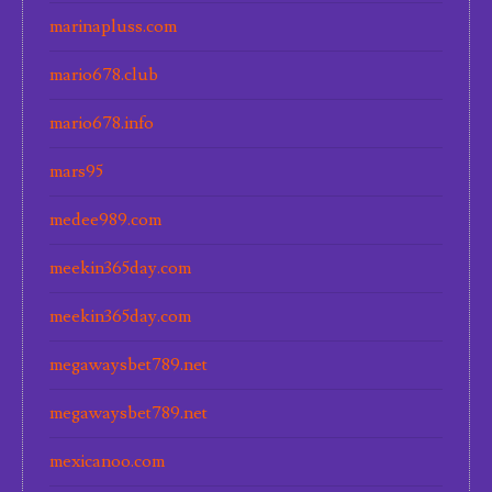
marinapluss.com
mario678.club
mario678.info
mars95
medee989.com
meekin365day.com
meekin365day.com
megawaysbet789.net
megawaysbet789.net
mexicanoo.com