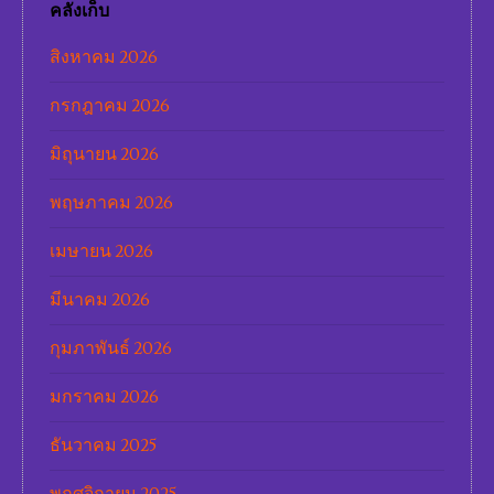
คลังเก็บ
สิงหาคม 2026
กรกฎาคม 2026
มิถุนายน 2026
พฤษภาคม 2026
เมษายน 2026
มีนาคม 2026
กุมภาพันธ์ 2026
มกราคม 2026
ธันวาคม 2025