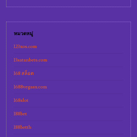
หมวดหมู่
123xos.com
13satanbets.com
168 สล็อต
1688vegasx.com
168slot
188bet
188betth