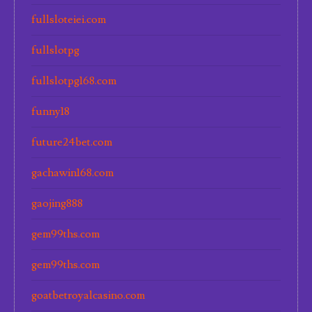
fullsloteiei.com
fullslotpg
fullslotpg168.com
funny18
future24bet.com
gachawin168.com
gaojing888
gem99ths.com
gem99ths.com
goatbetroyalcasino.com