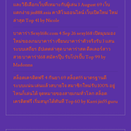
และวิธีเลือกเว็บที่เหมาะกับผู้เล่น 3 August 69 เว็บ
แตกง่าย jin888.asia คาสิโนออนไลน์ เว็บเปิดใหม่ ใหม่
ล่าสุด Top 41 by Nicole
บาคาร่า Sexy168c.com 4 Sep 26 sexy168 เปิดมุมมอง
ใหม่ของเกมบาคาร่า เซียนบาคาร่าตัวจริงรับ 3 แสน
ระบบเสถียร อัปเดตล่าสุด บาคาร่าสด ดีลเลอร์สาว
สวย บาคาร่า168 สมัครปุ๊บ รับโปรปั๊บ Top 99 by
Madonna
สล็อตเครดิตฟรี 4 กันยา 69 สล็อต55 มาตรฐานดี
ระบบแน่น เล่นแล้วสบายใจ สมาชิกใหม่รับ 100% อยู่
ไหนก็เล่นได้ จุดหมายของสายเกมทั่วโลก สล็อต
เครดิตฟรี เริ่มสนุกได้ทันที Top 60 by Karri jin55.guru