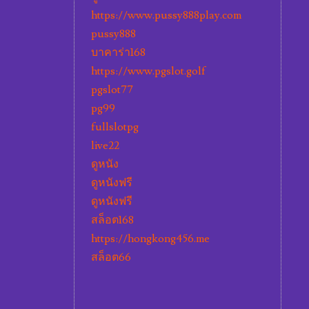
https://www.pussy888play.com
pussy888
บาคาร่า168
https://www.pgslot.golf
pgslot77
pg99
fullslotpg
live22
ดูหนัง
ดูหนังฟรี
ดูหนังฟรี
สล็อต168
https://hongkong456.me
สล็อต66