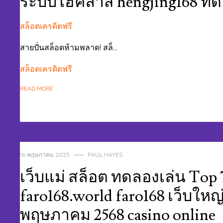
ระบบไฮคลาส hengjing168 ทดล
สล็อตเครดิตฟรี
สายปั่นสล็อตห้ามพลาด! สล็…
สล็อตเครดิตฟรี
READ MORE
16 พฤษภาคม 2025
PAUL HAYES
เว็บแม่ สล็อต ทดลองเล่น Top 
faro168.world faro168 เว็บใหญ่ 
พฤษภาคม 2568 casino online