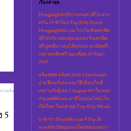
TOP
เรื่องล่าสุด
51
BY
Hengjing168 บริการเกมคาสิโน ครบ
KANDY
ครัน 24 ชั่วโมง Top 83 by Foster
HENGJING168.CLICK
หมุน
Hengjing168d.com โปรโมชั่นเครดิต
วง
ฟรี 100% กล่องสุ่มเฮงเฮง รับเครดิต
ล้อ
ฟรี ยูสเดียว เล่นได้ทุกเกม เครดิตฟรี
ลุ้น
โชค
แจก เครดิตฟรี เยอะที่สุด 29 กันยา
ใหญ่!
2569
แอด
มิ
สล็อต888 สล็อต 2026 รวมเกมแตก
นบ
ง่าย ฟีเจอร์เด่น และวิธีเลือกเว็บที่
ริ
การ
เหมาะกับผู้เล่น 3 August 69 เว็บ แตก
บน
ความเห็น
มากกว่า
เว็บ
ง่าย jin888.asia คาสิโนออนไลน์ เว็บ
พัน
แม่
คน
เปิดใหม่ ใหม่ล่าสุด Top 41 by Nicole
สล็อต
ง 5
12
ทดลอง
คา
บาคาร่า Sexy168c.com 4 Sep 26
เล่น
สิ
TOP
sexy168 เปิดมุมมองใหม่ของเกมบา
โน