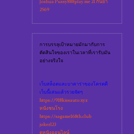
Joshua Pussy888play.me 21 กันยา
2569
การบรรลุเป้าหมายมักมากับการ
ตัดสินใจของเราในเวลาที่เรารับมัน
อย่างจริงใจ
เว็บสล็อตและบาคาร่าของโครตดี
เว็บนี้เล่นแล้วรวยจัดๆ
https://918kissauto.xyz
หนังชนโรง
https://sagame168th.club
joker123
ดูหนังออนไลน์