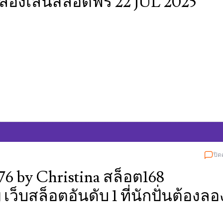
องเล่นสล็อตฟรี 22 JUL 2025
ปิด
76 by Christina สล็อต168
เว็บสล็อตอันดับ 1 ที่นักปั่นต้องลอ