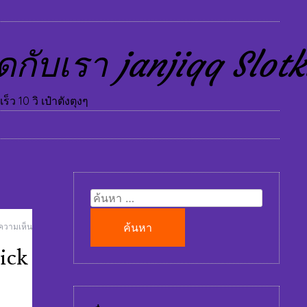
ดกับเรา janjiqq Slot
ว 10 วิ เป๋าตังตุงๆ
ค้นหา
สำหรับ:
บน
ความเห็น
HENGJING168
ick
เว็บ
ตรง
ลิขสิทธิ์
แท้