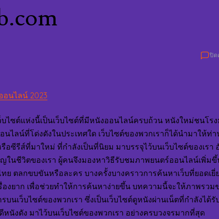
b.com
ปิด
งออนไลน์ 2023
่งเว็บไซต์แห่งนี้เป็นเว็บไซต์ที่มีหนังออนไลน์ครบถ้วน หนังใหม่ชนโร
ออนไลน์ที่โด่งดังในประเทศใด เว็บไซต์ของพวกเราก็ได้นำมาให้ท่าน
รีส์ที่มาใหม่ ที่กำลังเป็นที่นิยม มาบรรจุไว้บนเว็บไซต์ของเรา 
ำคัญในชีวิตของเรา ผู้คนจึงมองหาวิธีรับชมภาพยนตร์ออนไลน์เพิ่มขึ้
์ไทย ตลกขบขันหรือละคร บางครั้งบางคราวการค้นหาเว็บที่ยอดเยี่ยม
ื่องยาก เพื่อช่วยทำให้การค้นหาง่ายขึ้น บทความนี้จะให้ภาพรวมข
รบนเว็บไซต์ของพวกเรา ซึ่งเป็นเว็บไซต์ดูหนังผ่านเน็ตที่กำลังได้
งดีหนังดัง มาไว้บนเว็บไซต์ของพวกเรา อย่างครบวงจรมากที่สุด