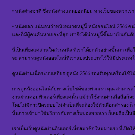
• หนังต่างชาติ ซึ่งหนังต่างแดนยอดนิยม ทางเว็บของพวกเรา 
• หนังตลก แน่นอนว่าหนังหมวดหมู่นี้ หนังออนไลน์ 2566 คนไ
และก็มีผู้คนค้นหาเยอะที่สุด เราจึงได้นำหมู่นี้ขึ้นมาเป็นอันด
นี่เป็นเพียงแค่ส่วนใดส่วนหนึ่ง ที่เราได้ยกตัวอย่างขึ้นมา เพื่
จะ สามารถดูหนังออนไลน์ที่เราแบ่งประเภทไว้ให้มีประเภทใด
ดูหนังผ่านเน็ตระบบเสถียร ดูหนัง 2566 รองรับทุกเครื่องใช้ไ
การดูหนังออนไลน์กับทางเว็บไซต์ของพวกเรา คุณ สามารถใช้ทุกเ
งานผ่านคอมพิวเตอร์เพียงแค่นั้น แม้ว่าใช้งานผ่านมือถือก็จะ
โดยไม่มีการปิดระบบ ไม่จำเป็นที่จะต้องใช้ตัวเลือกสำรอง ก็
นั้นการเข้ามาใช้บริการกับทางเว็บของพวกเรา ก็เลยถือเป็นอี
เราเป็นเว็บดูหนังผ่านอินเตอร์เน็ตสมาชิกใหม่มาแรง ที่เป