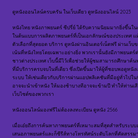
ดูหนังออนไลน์ครบครัน ในเว็บเดียว ดูหนังออนไลน์ 2023
หนังไทย หนังภาพยนตร์ ซีปรี่ย์ ได้รับความนิยมมากยิ่งขึ้นในตอ
ในต้นแบบการผลิตภาพยนตร์ที่เป็นเอกลักษณ์ของประเทศ แ
ตัวเลือกที่สุดยอด บริการ ดูหนังผ่านอินเตอร์เน็ตฟรี ผ่านเ
เน้นที่หนังไทยโดยเฉพาะอย่างยิ่ง พวกเรานั้นยังมีภาพยนตร์ต
ชาวต่างประเทศ เว็บนี้มีไว้เพื่อช่วยให้ผู้ชมสามารถศึกษาค้
ที่มีบริการครบจบในที่เดียว ซึ่งเปิดขึ้นมาให้ผู้ที่ชอบพอดูหนั
ระบบ ให้เช่นเดียวกับบริการผ่านแอปพลิเคชันที่มีอยู่ทั่วไปในป
อาจจะนำเข้าหนัง ให้มองช้าบางทีอาจจะข้ามปี ทำให้ท่านเสีย
เว็บไซต์ของพวกเรา
หนังออนไลน์มองฟรีไม่ต้องลงทะเบียน ดูหนัง 2566
เมื่อเอ๋ยถึงการค้นหาภาพยนตร์ที่เหมาะสมที่สุดสำหรับระบบออ
เสนอภาพยนตร์และก็ซีรีส์ทางโทรทัศน์ระดับโลกที่คัดสรรมาอ