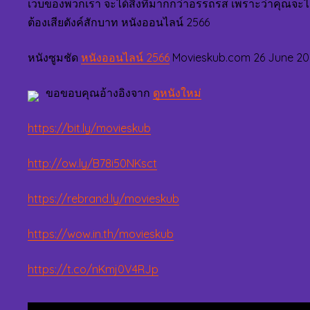
เว็บของพวกเรา จะได้สิ่งที่มากกว่าอรรถรส เพราะว่าคุณจะไ
ต้องเสียตังค์สักบาท หนังออนไลน์ 2566
หนังซูมชัด
หนังออนไลน์ 2566
Movieskub.com 26 June 2023
ขอขอบคุณอ้างอิงจาก
ดูหนังใหม่
https://bit.ly/movieskub
http://ow.ly/B78i50NKsct
https://rebrand.ly/movieskub
https://wow.in.th/movieskub
https://t.co/nKmj0V4RJp