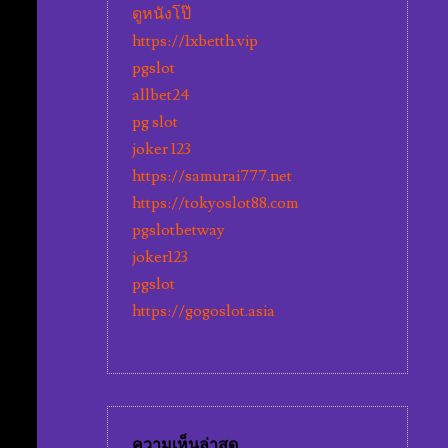
ดูหนังโป๊
https://1xbetth.vip
pgslot
allbet24
pg slot
joker 123
https://samurai777.net
https://tokyoslot88.com
pgslotbetway
joker123
pgslot
https://gogoslot.asia
ความเห็นล่าสุด