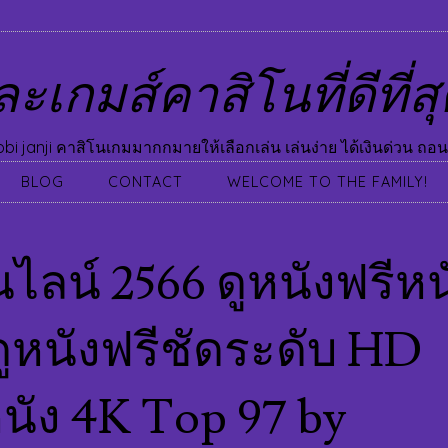
เกมส์คาสิโนที่ดีที่สุ
bi janji คาสิโนเกมมากกมายให้เลือกเล่น เล่นง่าย ได้เงินด่วน ถอนเร็
BLOG
CONTACT
WELCOME TO THE FAMILY!
ไลน์ 2566 ดูหนังฟรีหน
ูหนังฟรีชัดระดับ HD
นัง 4K Top 97 by