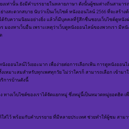
ยงเท่านั้น ยังมีคำบรรยายในหลายภาษา ดังนั้นผู้ชมต่างถิ่นสามาร
อย่างสะดวกสบาย นับว่าเป็นเว็บไซต์ หนังออนไลน์ 2566 ที่จะสร้าง
้รับความนิยมอย่างยิ่ง แล้วก็มีบุคคลที่รู้สึกชื่นชอบเว็บไซต์ดูหนังผ
วร มองหาเว็บอื่น เพราะเหตุว่าเว็บดูหนังออนไลน์ของพวกเรา มีหน
ุด
หนังออนไลน์ไว้เยอะมาก เพื่อง่ายต่อการเลือกเฟ้น การดูหนังออนไ
มทั้งเหมาะสมสำหรับทุกเพศทุกวัย ไม่ว่าใครก็ สามารถเลือก เข้ามาใ
ริการบ้านดังนี้
งเว็บไซต์ของเราได้จัดแยกหมู่ ซึ่งหมู่นี้เป็นหมวดหมู่ยอดฮิต เพื่อ
็ได้ใส่ไว้ พร้อมกับคำบรรยาย ที่มีหลายประเทศ ช่วยทำให้ผู้ชม สามา