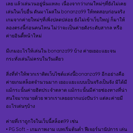
เลย แล้วเล่นวนอยู่นั่นแหละ เนื่องจากว่าเกมใหม่ๆที่ยังไม่เคย
เล่นในเว็บอื่น ดันมาโผล่ใน bonanza99 ให้ทดสอบก่อนจริง
เกมจากค่ายใหม่ๆที่เพิ่งปลดปล่อย ยังไม่เข้าเว็บใหญ่ ก็มาให้
ลองตรงนี้ก่อนคนไหน ไม่ว่าจะเป็นค่ายดังระดับสากล หรือ
ค่ายอินดี้หน้าใหม่
มีเกมอะไรให้เล่นใน bonanza99 บ้าง ค่ายเยอะแยะจน
กระทั่งเล่นไม่ครบในวันเดียว
สิ่งที่ทำให้พวกเราติดเว็บไซต์แห่งนี้bonanza99 อีกอย่างคือ
ค่ายเกมสล็อตจำนวนมาก เยอะแยะแบบเป็นจริงเป็นจัง มิได้มี
แม้กระนั้นค่ายฮิตประจำตลาด แม้กระนั้นมีค่ายช่องทางที่น่า
สนใจมากมายด้วย พวกเราเลยอยากแบ่งปันว่า แต่ละค่ายมี
อะไรเด่นๆบ้าง
ค่ายที่เราถูกใจในเว็บนี้สล็อต99 เช่น
• PG Soft – เกมภาพงาม เบทเริ่มต้นต่ำ ฟีเจอร์นานัปการ เล่น