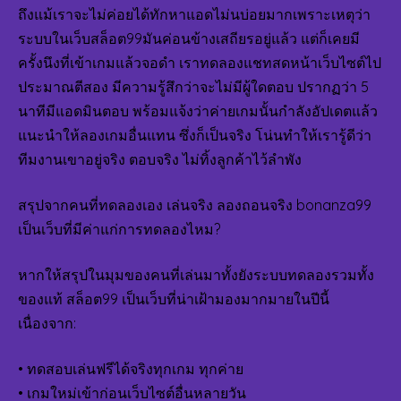
ถึงแม้เราจะไม่ค่อยได้ทักหาแอดไม่นบ่อยมากเพราะเหตุว่า
ระบบในเว็บสล็อต99มันค่อนข้างเสถียรอยู่แล้ว แต่ก็เคยมี
ครั้งนึงที่เข้าเกมแล้วจอดำ เราทดลองแชทสดหน้าเว็บไซต์ไป
ประมาณตีสอง มีความรู้สึกว่าจะไม่มีผู้ใดตอบ ปรากฏว่า 5
นาทีมีแอดมินตอบ พร้อมแจ้งว่าค่ายเกมนั้นกำลังอัปเดตแล้ว
แนะนำให้ลองเกมอื่นแทน ซึ่งก็เป็นจริง โน่นทำให้เรารู้ดีว่า
ทีมงานเขาอยู่จริง ตอบจริง ไม่ทิ้งลูกค้าไว้ลำพัง
สรุปจากคนที่ทดลองเอง เล่นจริง ลองถอนจริง bonanza99
เป็นเว็บที่มีค่าแก่การทดลองไหม?
หากให้สรุปในมุมของคนที่เล่นมาทั้งยังระบบทดลองรวมทั้ง
ของแท้ สล็อต99 เป็นเว็บที่น่าเฝ้ามองมากมายในปีนี้
เนื่องจาก:
• ทดสอบเล่นฟรีได้จริงทุกเกม ทุกค่าย
• เกมใหม่เข้าก่อนเว็บไซต์อื่นหลายวัน