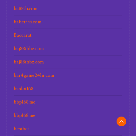
ba88th.com
babet555.com
Baccarat
baj88thbz.com
baj88thbz.com
bar4game24hr.com
baslot168
bbp168.me
bbp168.me
bestbet