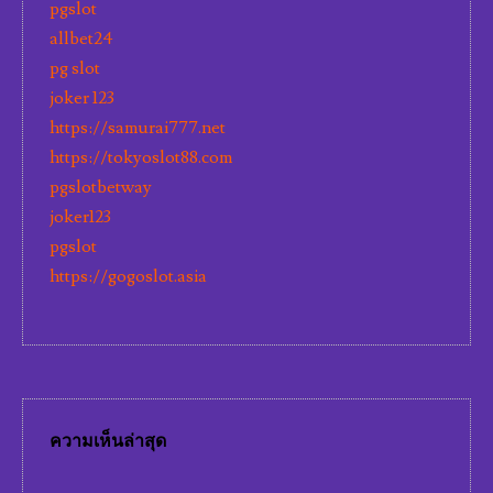
pgslot
allbet24
pg slot
joker 123
https://samurai777.net
https://tokyoslot88.com
pgslotbetway
joker123
pgslot
https://gogoslot.asia
ความเห็นล่าสุด