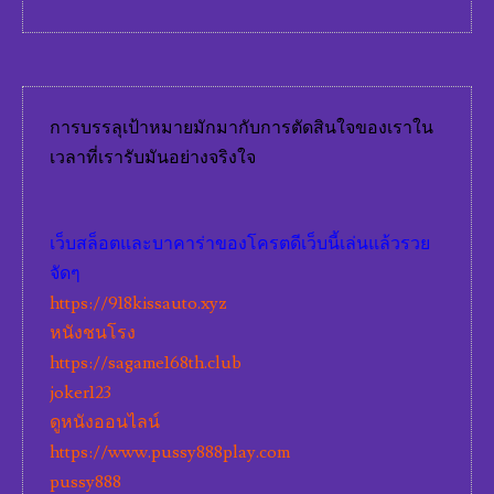
การบรรลุเป้าหมายมักมากับการตัดสินใจของเราใน
เวลาที่เรารับมันอย่างจริงใจ
เว็บสล็อตและบาคาร่าของโครตดีเว็บนี้เล่นแล้วรวย
จัดๆ
https://918kissauto.xyz
หนังชนโรง
https://sagame168th.club
joker123
ดูหนังออนไลน์
https://www.pussy888play.com
pussy888