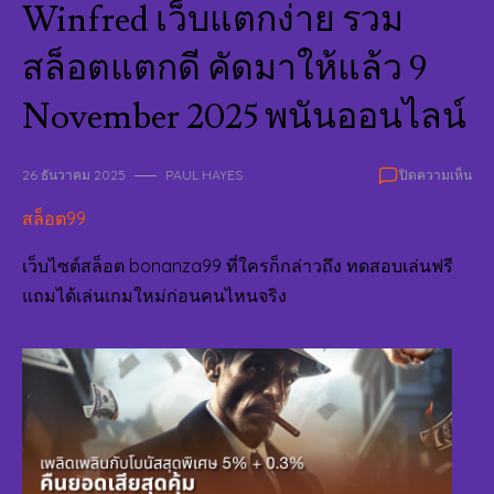
Winfred เว็บแตกง่าย รวม
สล็อตแตกดี คัดมาให้แล้ว 9
November 2025 พนันออนไลน์
บน
26 ธันวาคม 2025
PAUL HAYES
ปิดความเห็น
เว็บ
สล็อต99
ใหญ
ทด
เล่น
เว็บไซต์สล็อต bonanza99 ที่ใครก็กล่าวถึง ทดสอบเล่นฟรี
สล็
แถมได้เล่นเกมใหม่ก่อนคนไหนจริง
ทด
เล่น
TO
47
BY
WI
เว็บ
แต
ง่าย