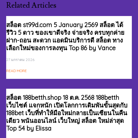
Related Articles
สล็อต st99d.com 5 January 2569 สล็อต ได้
รีวิว 5 ดาว ของเขาดีจริง จ่ายจริง ครบทุกค่าย
ฝาก-ถอน สะดวก แอดมินบริการดี สล็อต ทาง
เลือกใหม่ของการลงทุน Top 86 by Vance
27 มกราคม 2026
READ MORE
สล็อต 188betth.shop 18 ต.ค. 2568 188betth
เว็บไซต์ แจกหนัก เปิดโลกการเดิมพันขั้นสุดกับ
188bet เว็บที่ทำให้มือใหม่กลายเป็นเซียนในคืน
เดียว พนันออนไลน์ เว็บใหญ่ สล็อต ใหม่ล่าสุด
Top 54 by Elissa