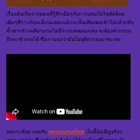
รวม
สล็
เรื่องมันเริ่มจากตอนที่รู้สึกเบื่อๆกับการเล่นเว็บไซต์สล็อต
แต
เดิมๆที่ราวกับจะมีเกมเยอะแม้กระนั้นเพียงพอเข้าไปแล้วกลับ
ดี
คัด
ซ้ำซากจำเจเดิมๆแถมไม่มีระบบทดลองเล่น จะต้องฝากก่อน
มา
ถึงจะเข้าเกมได้ ซึ่งเรามองว่ามันไม่ยุติธรรมเอาซะเลย
ให้
แล้
9
NO
20
พนั
ออน
จนกระทั่งมาเจอกับ
ทดลองเล่นสล็อต
เว็บนี้บังเอิญจริงๆ