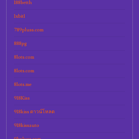
188betth
1xbit1
789pluss.com
888pg
8lots.com
8lots.com
8lots.me
918Kiss
918kiss ดาวน์โหลด
918kissauto