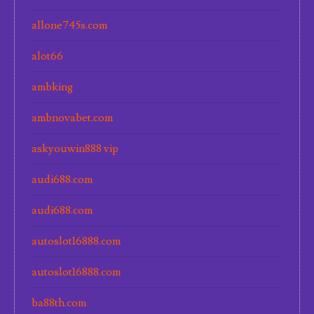
allone745s.com
alot66
ambking
ambnovabet.com
askyouwin888 vip
audi688.com
audi688.com
autoslot16888.com
autoslot16888.com
ba88th.com