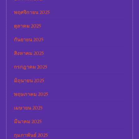
พฤศจิกายน 2025
ตุลาคม 2025
กันยายน 2025
สิงหาคม 2025
กรกฎาคม 2025
มิถุนายน 2025
พฤษภาคม 2025
เมษายน 2025
มีนาคม 2025
กุมภาพันธ์ 2025