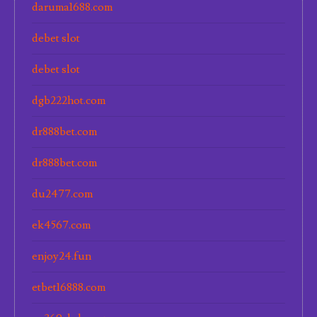
daruma1688.com
debet slot
debet slot
dgb222hot.com
dr888bet.com
dr888bet.com
du2477.com
ek4567.com
enjoy24.fun
etbet16888.com