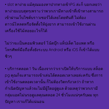
• slot หาง่าย แม้คุณมองหาปากทางเข้าPG ล่ะก็ บอกเลยว่า
หาง่ายแบบสุดๆเพราะว่าพวกเรามีทางเข้าที่เข้าทางสามารถ
เข้าผ่านเว็บไซต์บราวเซอร์ได้เลยโดยทันที ไม่ต้อง
ดาวน์โหลดหรือจัดตั้งให้ยุ่งยาก สามารถเข้าใช้งานผ่าน
เครื่องใช้ไม้สอยอะไรก็ได้
ไม่ว่าจะเป็นคอมพิวเตอร์ โน้ตบุ๊ก แท็ปเล็ต ไอแพด หรือ
โทรศัพท์มือถือทั้งยังระบบ Android หรือ iOS ก็เข้าได้แบบ
ชิวๆ
• บริการตลอด 1 วัน เนื่องจากว่าเราเปิดให้บริการแบบ สล็อต
pg คุณก็จะสามารถเข้าเล่นได้ตลอดเวลาเลยล่ะครับ ซึ่งการ
เข้าใช้งานตลอดเวลานั้น ก็ไม่ต้องวิตกกังวลว่า ถ้าหาก
กำเนิดปัญหาแล้วจะไม่มีผู้ใดอยู่ดูแล ด้วยเหตุว่าพวกเรามี
กลุ่มแอดไม่นรอดูแลคุณตลอด 24 ชั่วโมงแน่ๆครับผม ทุก
ปัญหา เราแก้ได้แน่นอน