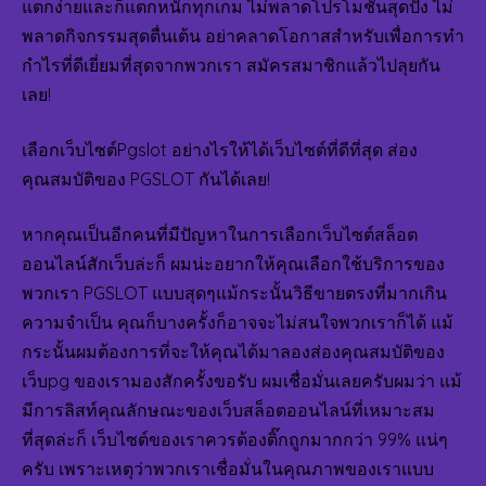
แตกง่ายและก็แตกหนักทุกเกม ไม่พลาดโปรโมชั่นสุดปัง ไม่
ได้
SLO
พลาดกิจกรรมสุดตื่นเต้น อย่าคลาดโอกาสสำหรับเพื่อการทำ
ไม่ม
กำไรที่ดีเยี่ยมที่สุดจากพวกเรา สมัครสมาชิกแล้วไปลุยกัน
ขั้น
เลย!
ต่ำ
TO
74
เลือกเว็บไซต์Pgslot อย่างไรให้ได้เว็บไซต์ที่ดีที่สุด ส่อง
BY
คุณสมบัติของ PGSLOT กันได้เลย!
CA
PGS
4
หากคุณเป็นอีกคนที่มีปัญหาในการเลือกเว็บไซต์สล็อต
เม.ย
ออนไลน์สักเว็บล่ะก็ ผมน่ะอยากให้คุณเลือกใช้บริการของ
256
พวกเรา PGSLOT แบบสุดๆแม้กระนั้นวิธีขายตรงที่มากเกิน
ความจำเป็น คุณก็บางครั้งก็อาจจะไม่สนใจพวกเราก็ได้ แม้
กระนั้นผมต้องการที่จะให้คุณได้มาลองส่องคุณสมบัติของ
เว็บpg ของเรามองสักครั้งขอรับ ผมเชื่อมั่นเลยครับผมว่า แม้
มีการลิสท์คุณลักษณะของเว็บสล็อตออนไลน์ที่เหมาะสม
ที่สุดล่ะก็ เว็บไซต์ของเราควรต้องติ๊กถูกมากกว่า 99% แน่ๆ
ครับ เพราะเหตุว่าพวกเราเชื่อมั่นในคุณภาพของเราแบบ