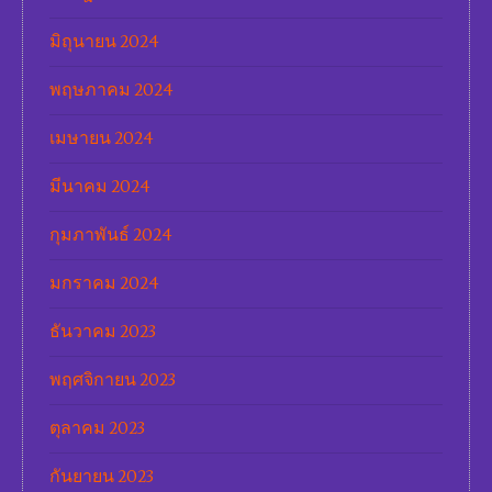
มิถุนายน 2024
พฤษภาคม 2024
เมษายน 2024
มีนาคม 2024
กุมภาพันธ์ 2024
มกราคม 2024
ธันวาคม 2023
พฤศจิกายน 2023
ตุลาคม 2023
กันยายน 2023