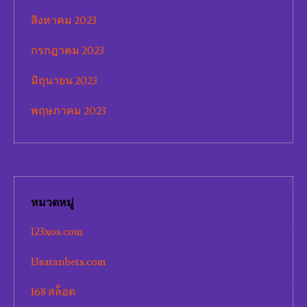
สิงหาคม 2023
กรกฎาคม 2023
มิถุนายน 2023
พฤษภาคม 2023
หมวดหมู่
123xos.com
13satanbets.com
168 สล็อต