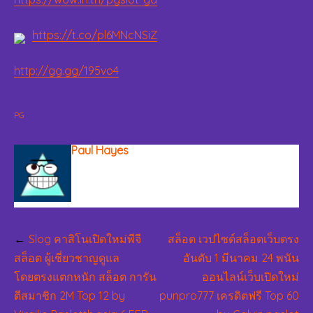
https://t.co/pl6MNcNSiZ
http://gg.gg/195vo4
PG
Paul Hayes
แนะแนว
Slog คาสิโนเปิดใหม่พีจี
สล็อต เวปไซต์สล็อตเว็บตรง
เรื่อง
สล็อต ผู้เชี่ยวชาญดูแล
อันดับ 1 มีนาคม 24 พนัน
โดยตรงแตกหนัก สล็อต การัน
ออนไลน์เว็บเปิดใหม่
ตีสมาชิก 2M Top 12 by
punpro777 เครดิตฟรี Top 60