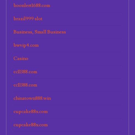
boonlert1688.com
brazil999 slot
Business, Small Business
bwvip4.com
Casino
cc11388.com
cc11388.com
chinatown888.win
cupcake88x.com
cupcake88x.com