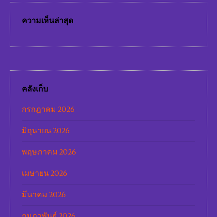
ความเห็นล่าสุด
คลังเก็บ
กรกฎาคม 2026
มิถุนายน 2026
พฤษภาคม 2026
เมษายน 2026
มีนาคม 2026
กุมภาพันธ์ 2026