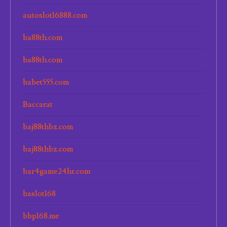
autoslot16888.com
ba88th.com
ba88th.com
babet555.com
Baccarat
baj88thbz.com
baj88thbz.com
bar4game24hr.com
baslot168
bbp168.me