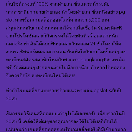
เว็บไซต์ตรงแท้ 100% จากค่ายเกมชั้นแนวหน้าระดับ
BY
นานาชาติมากมายก่ายกอง นำโดยค่ายเกมชั้นหนึ่งอย่าง pg
EL
HO
slot มาพร้อมเกมสล็อตออนไลน์มากกว่า 3,000 เกม
เว็บ
สนุกสนานกับเกมจำนวนมากได้ทุกเมื่อเชื่อวัน รับเครดิตฟรี
สล็
แท้
จากโปรโมชั่นและก็กิจกรรมได้โดยทันที สล็อตแตกหนัก
มี
แตกจริง ทำเงินได้แบบฟินๆแต่ละวันตลอด 24 ชั่วโมง มีทีม
เกม
งานรอซัพพอร์ตตลอดการเล่น บันเทิงใจกับเกมไม่ซ้ำแน่ๆ ลง
มาก
3,0
ทะเบียนสมัครสมาชิกใหม่กับพวกเรา hongkong456 เครดิต
เกม
ฟรี จัดเต็มแน่ๆ ฝากถอนง่ายไม่มีอย่างน้อย ถ้าหากได้ทดลอง
ยิง
จึงควรติดใจ ลงทะเบียนใหม่ได้เลย!
ปล
คา
สิโน
ทำกำไรบนสล็อตแบบง่ายๆด้วยแนวทางเล่น pgslot ฉบับปี
บา
2025
คา
ร่า
PG
ลืมกรรมวิธีเล่นสล็อตแบบเก่าๆไปได้เลยขอรับ เนื่องจากในปี
ทด
2025 นี้ เคล็ดวิธีเดิมๆของคุณอาจจะใช้ไม่ได้ผลก็เป็นได้!
เลอ
แน่นอนว่า เกมสล็อตทดลองหรือเกมสล็อตจริงก็มีเข้ามามาก
ง