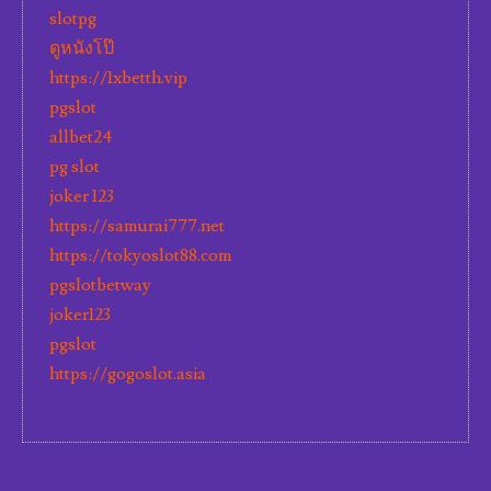
slotpg
ดูหนังโป๊
https://1xbetth.vip
pgslot
allbet24
pg slot
joker 123
https://samurai777.net
https://tokyoslot88.com
pgslotbetway
joker123
pgslot
https://gogoslot.asia