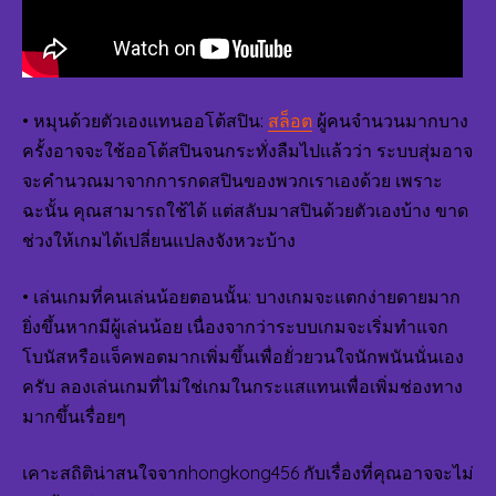
• หมุนด้วยตัวเองแทนออโต้สปิน:
สล็อต
ผู้คนจำนวนมากบาง
ครั้งอาจจะใช้ออโต้สปินจนกระทั่งลืมไปแล้วว่า ระบบสุ่มอาจ
จะคำนวณมาจากการกดสปินของพวกเราเองด้วย เพราะ
ฉะนั้น คุณสามารถใช้ได้ แต่สลับมาสปินด้วยตัวเองบ้าง ขาด
ช่วงให้เกมได้เปลี่ยนแปลงจังหวะบ้าง
• เล่นเกมที่คนเล่นน้อยตอนนั้น: บางเกมจะแตกง่ายดายมาก
ยิ่งขึ้นหากมีผู้เล่นน้อย เนื่องจากว่าระบบเกมจะเริ่มทำแจก
โบนัสหรือแจ็คพอตมากเพิ่มขึ้นเพื่อยั่วยวนใจนักพนันนั่นเอง
ครับ ลองเล่นเกมที่ไม่ใช่เกมในกระแสแทนเพื่อเพิ่มช่องทาง
มากขึ้นเรื่อยๆ
เคาะสถิติน่าสนใจจากhongkong456 กับเรื่องที่คุณอาจจะไม่