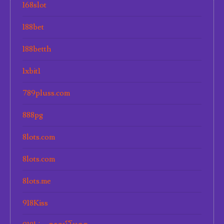
168slot
188bet
188betth
1xbit1
789pluss.com
888pg
8lots.com
8lots.com
8lots.me
918Kiss