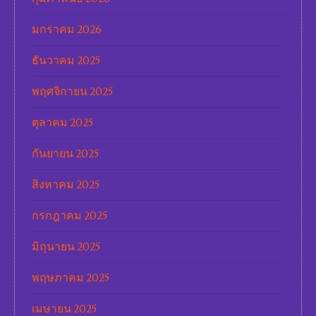
มกราคม 2026
ธันวาคม 2025
พฤศจิกายน 2025
ตุลาคม 2025
กันยายน 2025
สิงหาคม 2025
กรกฎาคม 2025
มิถุนายน 2025
พฤษภาคม 2025
เมษายน 2025