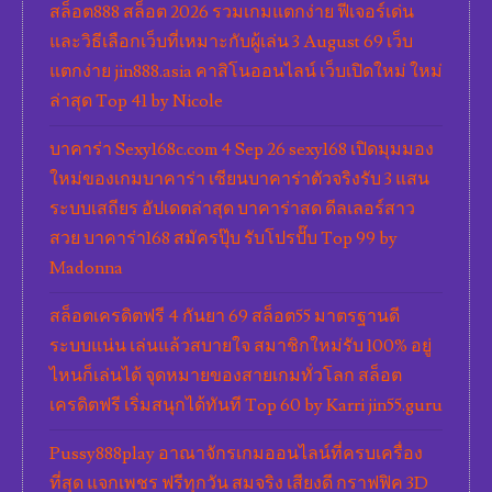
สล็อต888 สล็อต 2026 รวมเกมแตกง่าย ฟีเจอร์เด่น
และวิธีเลือกเว็บที่เหมาะกับผู้เล่น 3 August 69 เว็บ
แตกง่าย jin888.asia คาสิโนออนไลน์ เว็บเปิดใหม่ ใหม่
ล่าสุด Top 41 by Nicole
บาคาร่า Sexy168c.com 4 Sep 26 sexy168 เปิดมุมมอง
ใหม่ของเกมบาคาร่า เซียนบาคาร่าตัวจริงรับ 3 แสน
ระบบเสถียร อัปเดตล่าสุด บาคาร่าสด ดีลเลอร์สาว
สวย บาคาร่า168 สมัครปุ๊บ รับโปรปั๊บ Top 99 by
Madonna
สล็อตเครดิตฟรี 4 กันยา 69 สล็อต55 มาตรฐานดี
ระบบแน่น เล่นแล้วสบายใจ สมาชิกใหม่รับ 100% อยู่
ไหนก็เล่นได้ จุดหมายของสายเกมทั่วโลก สล็อต
เครดิตฟรี เริ่มสนุกได้ทันที Top 60 by Karri jin55.guru
Pussy888play อาณาจักรเกมออนไลน์ที่ครบเครื่อง
ที่สุด แจกเพชร ฟรีทุกวัน สมจริง เสียงดี กราฟฟิค 3D