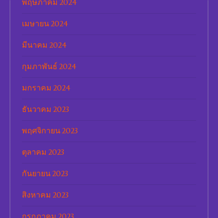
พฤษภาคม 2024
เมษายน 2024
มีนาคม 2024
กุมภาพันธ์ 2024
มกราคม 2024
ธันวาคม 2023
พฤศจิกายน 2023
ตุลาคม 2023
กันยายน 2023
สิงหาคม 2023
กรกฎาคม 2023