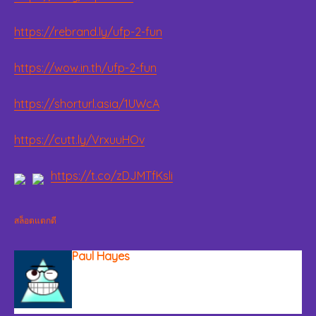
https://rebrand.ly/ufp-2-fun
https://wow.in.th/ufp-2-fun
https://shorturl.asia/1UWcA
https://cutt.ly/VrxuuHOv
https://t.co/zDJMTfKsli
สล็อตแตกดี
Paul Hayes