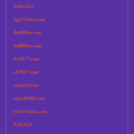
debet slot
dgb222hot.com
dr888bet.com
dr888bet.com
du2477.com
ek4567.com
enjoy24.fun
etbet16888.com
eu369clubs.com
FAFA123