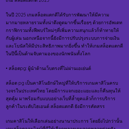
เกม สล็อตแตกดี 2025
ในปี 2025 เกมสล็อตแตกดีได้รับการพัฒนาให้มีความ
มากมายหลายรวมทั้งน่าดึงดูดมากขึ้นเรื่อยๆ ด้วยการอัพเดท
กราฟิกรวมทั้งฟีพบร์ใหม่ๆที่เพิ่มความสนุกแล้วก็ท้าทายให้
กับผู้เล่น นอกเหนือจากนี้ยังมีการปรับปรุงระบบการจ่ายเงิน
และโบนัสให้มีประสิทธิภาพมากยิ่งขึ้น ทำให้เกมสล็อตแตกดี
ในปีนี้เป็นด้ามจับตามองของนักพนันทั้งโลก
• สล็อตpg: ผู้นำด้านเว็บตรงที่ไม่ผ่านเอเย่นต์
สล็อต pg เป็นคาสิโนยักษ์ใหญ่ที่ให้บริการเกมคาสิโนครบ
วงจรในประเทศไทย โดยมีการแจกเยอะแยะและก็คืนทุนให้
สุดคุ้ม มาพร้อมกับแบบอย่างเว็บที่ล้ำยุคแล้วก็การบริการ
ลูกค้าในระดับไฮเอนด์ สล็อตแตกดี ยังมีการคัดสรร
เกมคาสิโนให้เลือกเล่นอย่างนานาประการ โดยยิ่งไปกว่านั้น
เกมสล็อตออนไลน์ที่มีให้เลือกหลายเกมจากหลายค่ายดัง