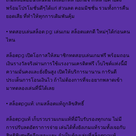
พร้อมโปรโมชั่นดีๆได้แก่ ส่วนลด คอมมิชชั่น รวมทั้งการคืน
ยอดเสีย ที่ทำให้ทุกการเดิมพันคุ้ม
• ทดสอบเล่นสล็อต pg: เล่นเกม สล็อตแตกดี ใหม่ๆได้ก่อนคน
ไหน
สล็อตpg เปิดโอกาสให้สมาชิกทดสอบเล่นเกมฟรี พร้อมถอน
เงินรางวัลจริงผ่านการใช้แรงงานเครดิตฟรี เว็บไซต์แห่งนี้มี
ความมั่นคงและยั่งยืนสูง เปิดให้บริการมานาน การันตี
ประเด็นการโอนเงินไว ถ้าไม่ต้องการที่จะอยากพลาดเข้า
มาทดลองเล่นที่นี่ได้เลย
• สล็อตpgแท้: เกมสล็อตแท้ถูกลิขสิทธิ์
สล็อตpgแท้ เก็บรวบรวมเกมแท้ที่มีใบรับรองทุกเกม ไม่มี
การปรับลดอัตราการจ่าย เล่นได้ทั้งยังเกมแท้รวมทั้งเจอกับ
สิทธิพิเศษดีๆอีกเยอะแยะ จำเป็นต้องเล่นที่สล็อตpgแท้