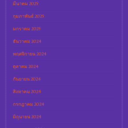
มีนาคม 2025
กุมภาพันธ์ 2025
มกราคม 2025
ธันวาคม 2024
พฤศจิกายน 2024
ตุลาคม 2024
กันยายน 2024
สิงหาคม 2024
กรกฎาคม 2024
มิถุนายน 2024