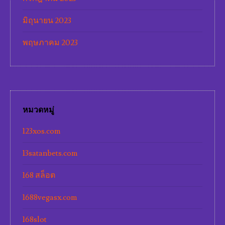
มิถุนายน 2023
พฤษภาคม 2023
หมวดหมู่
123xos.com
13satanbets.com
168 สล็อต
1688vegasx.com
168slot