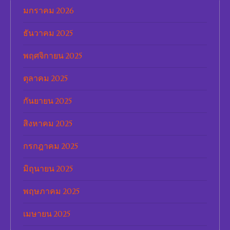
มกราคม 2026
ธันวาคม 2025
พฤศจิกายน 2025
ตุลาคม 2025
กันยายน 2025
สิงหาคม 2025
กรกฎาคม 2025
มิถุนายน 2025
พฤษภาคม 2025
เมษายน 2025