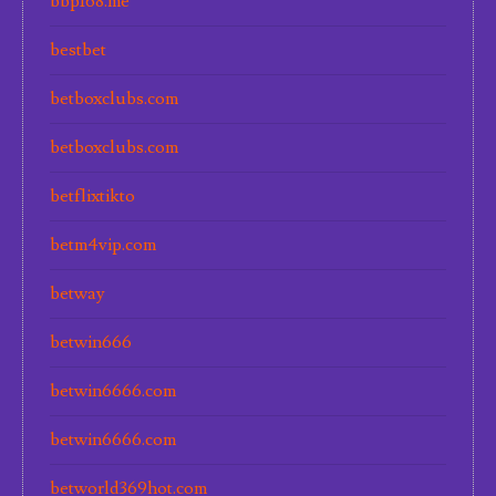
bbp168.me
bestbet
betboxclubs.com
betboxclubs.com
betflixtikto
betm4vip.com
betway
betwin666
betwin6666.com
betwin6666.com
betworld369hot.com