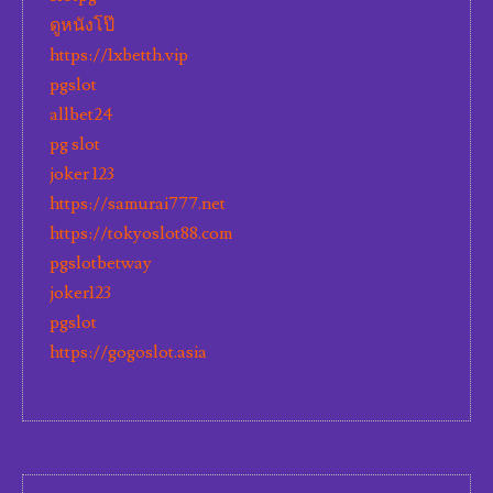
ดูหนังโป๊
https://1xbetth.vip
pgslot
allbet24
pg slot
joker 123
https://samurai777.net
https://tokyoslot88.com
pgslotbetway
joker123
pgslot
https://gogoslot.asia