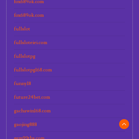
fox689ok.com
fox689ok.com
fullslot
fullsloteiei.com
fullslotpg
fullslotpg168.com
funny18
future24bet.com
gachawin168.com
gaojing888
gem99ths.com