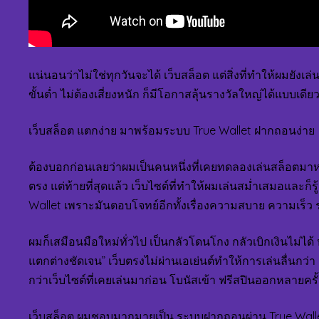
แน่นอนว่าไม่ใช่ทุกวันจะได้ เว็บสล็อต แต่สิ่งที่ทำให้ผมยังเ
ขั้นต่ำ ไม่ต้องเสี่ยงหนัก ก็มีโอกาสลุ้นรางวัลใหญ่ได้แบบเดียว
เว็บสล็อต แตกง่าย มาพร้อมระบบ True Wallet ฝากถอนง่าย
ต้องบอกก่อนเลยว่าผมเป็นคนหนึ่งที่เคยทดลองเล่นสล็อตมาหลายเว
ตรง แต่ท้ายที่สุดแล้ว เว็บไซต์ที่ทำให้ผมเล่นสม่ำเสมอและก็รู้
Wallet เพราะมันตอบโจทย์อีกทั้งเรื่องความสบาย ความเร็ว รว
ผมก็เสมือนมือใหม่ทั่วไป เป็นกลัวโดนโกง กลัวเบิกเงินไม่ได
แตกต่างชัดเจน” เว็บตรงไม่ผ่านเอเย่นต์ทำให้การเล่นลื่นกว่า 
กว่าเว็บไซต์ที่เคยเล่นมาก่อน โบนัสเข้า ฟรีสปินออกหลายครั้ง
เว็บสล็อต ผมชอบมากมายเป็น ระบบฝากถอนผ่าน True Wal