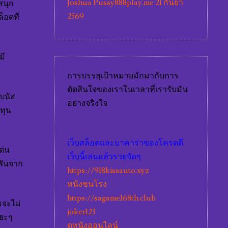
Joshua Pussy888play.me 21 กันยา
สนุก
ที่
2569
ดี
็อตที่
ที่สุด
LONDON45
สมัคร
มี
ไว
ไม่
การบรรลุเป้าหมายมักมากับการ
กี่
คลิก
ตัดสินใจของเราในเวลาที่เรารับมัน
บนัส
ก็
อย่างจริงใจ
เริ่ม
นทุน
เล่น
TOP
64
เว็บสล็อตและบาคาร่าของโครตดี
BY
ด่น
เว็บนี้เล่นแล้วรวยจัดๆ
WENDY
กพันจาก
https://918kissauto.xyz
หนังชนโรง
https://sagame168th.club
มจะไม่
joker123
ะยะๆ
ดูหนังออนไลน์