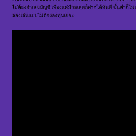
ไม่ต้องจำเลขบัญชี เพียงแค่มีวอเลทก็ฝากได้ทันที ขั้นต่ำก็ไม
ลองเล่นแบบไม่ต้องลงทุนเยอะ