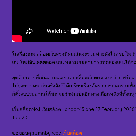
ในเรื่องเกม สล็อตเว็บตรงที่ผมเล่นจะรวมค่ายดังไว้ครบ ไม่ว่
เกมใหม่อัปเดตตลอด และหลายเกมสามารถทดลองเล่นได้ก่อน 
สุดท้ายจากที่เล่นมา ผมมองว่า สล็อตเว็บตรง แตกง่าย พร้อม T
ไม่ยุ่งยาก คนเล่นจริงจังก็ได้เปรียบเรื่องอัตราการแตกรวมท
ก็ตั้งงบประมาณให้ชัด ผมว่ามันเป็นอีกทางเลือกหนึ่งที่ทั้ง
เว็บสล็อตNo.1 เว็บสล็อต London45.one 27 February 2026 Wen
Top 20
ขอขอบคุณมากby web
เว็บสล็อต