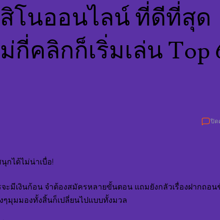
โนออนไลน์ ที่ดีที่สุด
กี่คลิกก็เริ่มเล่น Top
ปิด
ได้ไม่น่าเบื่อ!
 ควรจะมีเงินก้อน จำต้องสมัครหลายขั้นตอน แถมยังกลัวเรื่องฝากถอนช
ิงๆมุมมองทั้งสิ้นก็เปลี่ยนไปแบบทั้งมวล