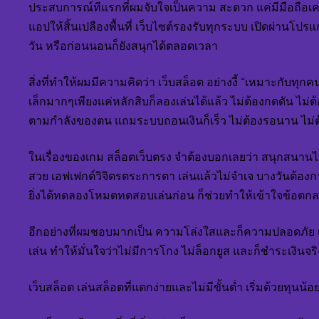
ประสบการณ์ทีแรกที่ผมจับใจเป็นความ สะดวก แค่มีมือถือเครื่อ
แอปให้สิ้นเปลืองพื้นที่ เว็บไซต์รองรับทุกระบบ เปิดผ่านโปร
วัน หรือก่อนนอนก็ยังสนุกได้ตลอดเวลา
สิ่งที่ทำให้ผมมีความคิดว่า เว็บสล็อต อย่างงี้ “เหมาะกับทุก
เล็กมากๆเพียงแค่หลักสิบก็ลองเล่นได้แล้ว ไม่ต้องกดดัน ไม่
ตามกำลังของตน แถมระบบถอนเงินก็เร็ว ไม่ต้องรอนาน ไม่ต้อง
ในเรื่องของเกม สล็อตเว็บตรง จำต้องบอกเลยว่า สนุกสนานไม
สวย เอฟเฟกต์วิจิตรตระการตา เล่นแล้วไม่จำเจ บางวันต้อง
ยิ่งได้ทดลองโหมดทดสอบเล่นก่อน ก็ช่วยทำให้เข้าใจข้อตกลง
อีกอย่างที่ผมชอบมากเป็น ความโล่งใสและก็ความปลอดภัย เว็บไ
เล่น ทำให้มั่นใจว่าไม่มีการโกง ไม่ล็อกยูส และก็ชำระเงินจริงต
เว็บสล็อต เล่นสล็อตที่แตกง่ายและไม่มีขั้นต่ำ เริ่มด้วยทุนน้