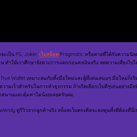
าจะเป็น PG, Joker,
เว็บสล็อต
Pragmatic หรือค่ายที่ได้รับความนิย
ทำให้เราศึกษาจังหวะการแตกก่อนลงเงินจริง ลดความเสี่ยงไปได
rue Wallet เหมาะสมกับทั้งมือใหม่และผู้ที่เล่นเสมอๆ มือใหม่ก็เริ่
ั้งความเร็วสำหรับในการทำธุรกรรม ถ้าเกิดเลือกเว็บดีๆเล่นอย่างมีส
สนุกสนานและคุ้มค่าไม่น้อยเลยครับผม
dy ดูรีวิวจากลูกค้าจริง สล็อตเว็บตรงคิดจะลงทุนทั้งทีต้องที่นี่เท