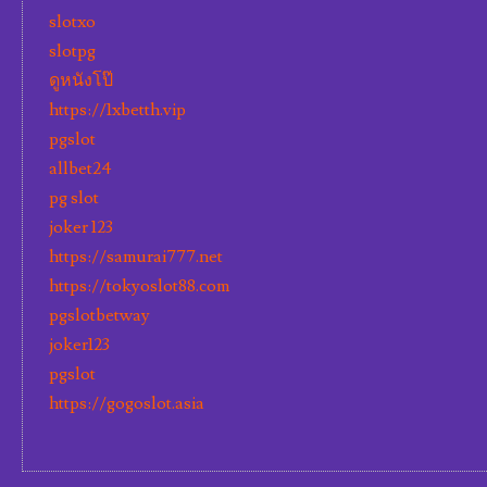
slotxo
slotpg
ดูหนังโป๊
https://1xbetth.vip
pgslot
allbet24
pg slot
joker 123
https://samurai777.net
https://tokyoslot88.com
pgslotbetway
joker123
pgslot
https://gogoslot.asia