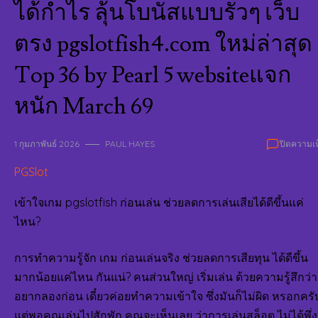
ได้กำไร ลุ้นโบนัสแบบรัวๆ เว็บ
ตรง pgslotfish4.com ใหม่ล่าสุด
Top 36 by Pearl 5 websiteแจก
หนัก March 69
1 กุมภาพันธ์ 2026
PAUL HAYES
ปิดความเห
PGSlot
เข้าใจเกม pgslotfish ก่อนเล่น ช่วยลดการเล่นเสียได้ดีขึ้นแค่
ไหน?
การทำความรู้จัก เกม ก่อนเล่นจริง ช่วยลดการเสียทุน ได้ดีขึ้น
มากน้อยแค่ไหน กันแน่? คนส่วนใหญ่ เริ่มเล่น ด้วยความรู้สึกว่า
อยากลองก่อน เดี๋ยวค่อยทำความเข้าใจ ซึ่งมันก็ไม่ผิด หรอกครั
แต่พอคุณเล่นไปสักพัก คุณจะเห็นเลย ว่าการเล่นสล็อต ไม่ได้พึ่ง