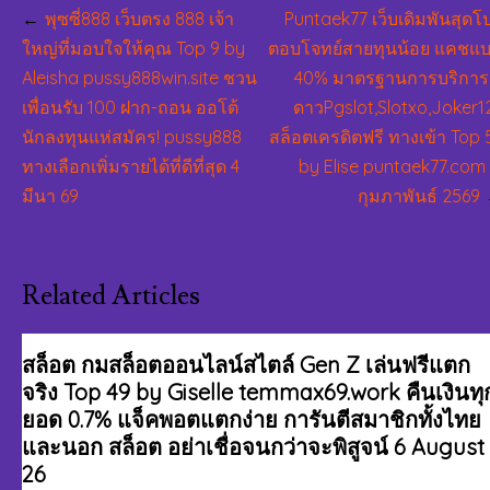
แนะแนว
พุซซี่888 เว็บตรง 888 เจ้า
Puntaek77 เว็บเดิมพันสุดโ
เรื่อง
ใหญ่ที่มอบใจให้คุณ Top 9 by
ตอบโจทย์สายทุนน้อย แคชแ
Aleisha pussy888win.site ชวน
40% มาตรฐานการบริการ
เพื่อนรับ 100 ฝาก-ถอน ออโต้
ดาวPgslot,Slotxo,Joker1
นักลงทุนแห่สมัคร! pussy888
สล็อตเครดิตฟรี ทางเข้า Top 
ทางเลือกเพิ่มรายได้ที่ดีที่สุด 4
by Elise puntaek77.com 
มีนา 69
กุมภาพันธ์ 2569
Related Articles
สล็อต กมสล็อตออนไลน์สไตล์ Gen Z เล่นฟรีแตก
จริง Top 49 by Giselle temmax69.work คืนเงินทุ
ยอด 0.7% แจ็คพอตแตกง่าย การันตีสมาชิกทั้งไทย
และนอก สล็อต อย่าเชื่อจนกว่าจะพิสูจน์ 6 August
26