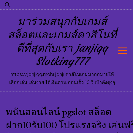
Skip
ค้นหา
to
สำหรับ:
มาร่วมสนุกกับเกมส์
content
สล็อตและเกมส์คาสิโนที่
ดีที่สุดกับเรา janjiqq
Slotking777
https://janjiqq.mobi janji คาสิโนเกมมากกมายให้
เลือกเล่น เล่นง่าย ได้เงินด่วน ถอนเร็ว 10 วิ เป๋าตังตุงๆ
พนันออนไลน์ pgslot สล็อต
ฝาก10รับ100 โปรแรงจริง เล่นฟร