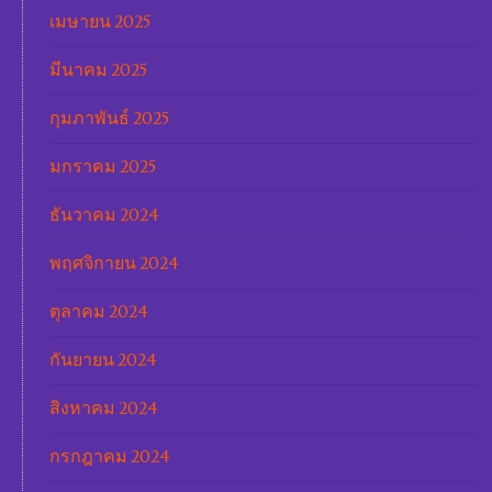
เมษายน 2025
มีนาคม 2025
กุมภาพันธ์ 2025
มกราคม 2025
ธันวาคม 2024
พฤศจิกายน 2024
ตุลาคม 2024
กันยายน 2024
สิงหาคม 2024
กรกฎาคม 2024