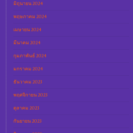
มิถุนายน 2024
พฤษภาคม 2024
เมษายน 2024
มีนาคม 2024
กุมภาพันธ์ 2024
มกราคม 2024
ธันวาคม 2023
พฤศจิกายน 2023
ตุลาคม 2023
กันยายน 2023