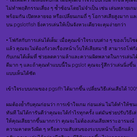
ไม่ทำพฤติกรรมเสี่ยง ๆ ซ้ำซ้อนโดยไม่จำเป็น เช่น เล่นหลายเกม
พร้อมกัน เปิดหลายจอ หรือเปลี่ยนเกมถี่ ๆ โอกาสเสียสูงมาก แล
บน pgslotfish ยิ่งควรเล่นให้เป็นจังหวะเดียวจะคุมง่ายกว่า
• โฟกัสกับการเล่นได้เต็ม: เมื่อคุณเข้าใจระบบต่าง ๆ ของเว็บไซต
แล้ว คุณจะไม่ต้องกังวลเรื่องหน้าเว็บให้เสียสมาธิ สามารถโฟกั
กับเกมได้เต็มที่ ช่วยลดความล้าและความผิดพลาดในการเล่นได
ดีมาก ๆ และถ้าคุณทำแบบนี้ใน pgslot คุณจะรู้สึกว่าเล่นนิ่งขึ้น
แบบเห็นได้ชัด
เข้าใจระบบเกมของ pgsifh ได้มากขึ้น เปลี่ยนวิธีเล่นเสียได้ 10
ผมต้องย้ำกับคุณก่อนว่า การเข้าใจเกม ก่อนเล่น ไม่ได้ทำให้ชน
ทันที ไม่ได้การันตีว่าคุณจะได้กำไรทุกครั้ง แต่มันช่วยปรับวิธีเล
ให้คุณเสียยากขึ้นมากกว่า คุณจะไม่ต้องเล่นเสียเพราะอารมณ์
ความคาดหวังผิด ๆ หรือความสับสนของระบบหน้าเว็บอีกแล้ว