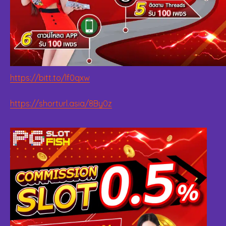
https://bitt.to/lf0qxw
https://shorturl.asia/8By0z