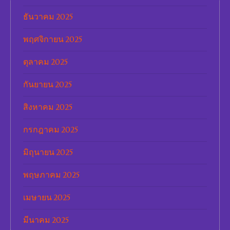
ธันวาคม 2025
พฤศจิกายน 2025
ตุลาคม 2025
กันยายน 2025
สิงหาคม 2025
กรกฎาคม 2025
มิถุนายน 2025
พฤษภาคม 2025
เมษายน 2025
มีนาคม 2025