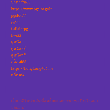
บาคาร่า168
https://www.pgslot.golf
pgslot77
pg99
fullslotpg
live22
ดูหนัง
ดูหนังฟรี
ดูหนังฟรี
สล็อต168
https://hongkong456.me
สล็อต66
เว็บคาสิโนน่าเล่น ทั้ง
สล็อต
และ
บาคาร่า
ตึงจริงแตก
บ่อยมาก