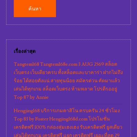
สำหรับ:
เรื่องล่าสุด
Tangtem168 Tangtem168e.com 3 AUG 2569 สล็อต
เว็บตรง เว็บเดียวครบ ทั้งสล็อตและบาคาร่า ฝากไม่ถึง
ร้อย ได้สอยตังแน่ สายทุนน้อย สมัครด่วน คัดมาแล้ว
เล่นได้ทุกเกม สล็อตเว็บตรง ห้ามพลาด โปรดีรออยู่
Top 87 by Annie
Hengjing168 บริการเกมคาสิโน ครบครัน 24 ชั่วโมง
Top 83 by Foster Hengjing168d.com โปรโมชั่น
เครดิตฟรี 100% กล่องสุ่มเฮงเฮง รับเครดิตฟรี ยูสเดียว
เล่นได้ทุกเกม เครดิตฟรี แจก เครดิตฟรี เยอะที่สุด 29