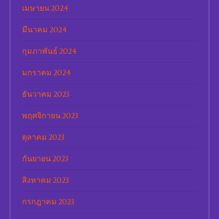
เมษายน 2024
มีนาคม 2024
กุมภาพันธ์ 2024
มกราคม 2024
ธันวาคม 2023
พฤศจิกายน 2023
ตุลาคม 2023
กันยายน 2023
สิงหาคม 2023
กรกฎาคม 2023