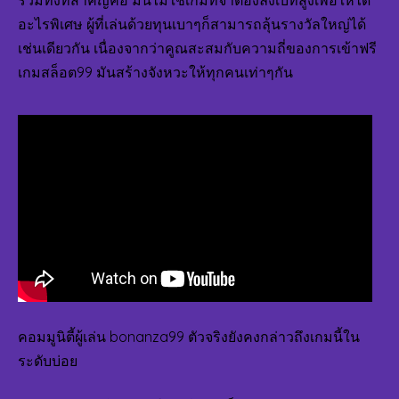
รวมทั้งที่สำคัญคือ มันไม่ใช่เกมที่จำต้องลงเบทสูงเพื่อให้ได้
อะไรพิเศษ ผู้ที่เล่นด้วยทุนเบาๆก็สามารถลุ้นรางวัลใหญ่ได้
เช่นเดียวกัน เนื่องจากว่าคูณสะสมกับความถี่ของการเข้าฟรี
เกมสล็อต99 มันสร้างจังหวะให้ทุกคนเท่าๆกัน
คอมมูนิตี้ผู้เล่น bonanza99 ตัวจริงยังคงกล่าวถึงเกมนี้ใน
ระดับบ่อย