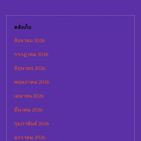
คลังเก็บ
สิงหาคม 2026
กรกฎาคม 2026
มิถุนายน 2026
พฤษภาคม 2026
เมษายน 2026
มีนาคม 2026
กุมภาพันธ์ 2026
มกราคม 2026