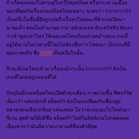
ถ้าเกิดคุณลองไปตามดูในกรุ๊ปคุยสล็อต หรือกระดานเมือง
นอกที่คุยกันเรื่องเกมสล็อตโดยเฉพาะ จะพบว่า bonanza99
เป็นหนึ่งในชื่อที่ยังถูกเอ๋ยถึงเรื่อยๆในขณะที่ตัวเกมเปิดมา
นานแล้ว คนเป็นจำนวนมากมายยังคงเล่น ยังแชร์สลิป ยังเล่า
ว่าเข้าคูณเท่าไหร่ ได้เยอะแค่ไหนกันอย่างสม่ำเสมอ เกมที่
อยู่ได้นานในแวดวงนี้โดยไม่ต้องพึ่งการโฆษณา เป็นเกมที่มี
คุณภาพจริง ซึ่ง
bh99
เป็นหนึ่งในนั้น
ถึงจะมีเกมใหม่เข้ามาเรื่อยแม้กระนั้น bonanza99 ยังเป็น
เกมที่ไม่เคยถูกแทนที่ได้
ปัจจุบันมีเกมสล็อตใหม่เปิดตัวทุกเดือน ภาพงามขึ้น ฟีพบร์จัด
เต็มกว่า แต่แปลกที่ สล็อต99 ยังเป็นเกมที่ผมกับเพื่อนฝูง
หลายๆคนเลือกกลับมาเล่นเสมอ ไม่ว่าจะลองอะไรใหม่ๆมา
กี่เกม สุดท้ายก็ยังมีชื่อ สล็อต99 โผล่ในลิสต์เกมโปรดตลอด
เนื่องจากว่ามันมีความบาลานซ์ที่ลงตัวที่สุด