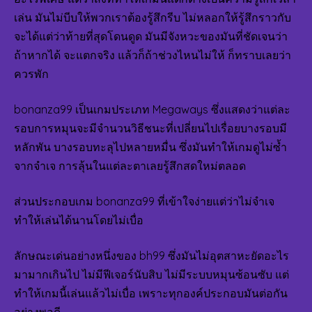
MA
เล่น มันไม่บีบให้พวกเราต้องรู้สึกรีบ ไม่หลอกให้รู้สึกราวกับ
26
จะได้แต่ว่าท้ายที่สุดโดนดูด มันมีจังหวะของมันที่ชัดเจนว่า
ถ้าหากได้ จะแตกจริง แล้วก็ถ้าช่วงไหนไม่ให้ ก็ทราบเลยว่า
ควรพัก
bonanza99 เป็นเกมประเภท Megaways ซึ่งแสดงว่าแต่ละ
รอบการหมุนจะมีจำนวนวิธีชนะที่เปลี่ยนไปเรื่อยบางรอบมี
หลักพัน บางรอบทะลุไปหลายหมื่น ซึ่งมันทำให้เกมดูไม่ซ้ำ
จากจำเจ การลุ้นในแต่ละตาเลยรู้สึกสดใหม่ตลอด
ส่วนประกอบเกม bonanza99 ที่เข้าใจง่ายแต่ว่าไม่จำเจ
ทำให้เล่นได้นานโดยไม่เบื่อ
ลักษณะเด่นอย่างหนึ่งของ bh99 ซึ่งมันไม่อุตสาหะยัดอะไร
มามากเกินไป ไม่มีฟีเจอร์นับสิบ ไม่มีระบบหมุนซ้อนซับ แต่
ทำให้เกมนี้เล่นแล้วไม่เบื่อ เพราะทุกองค์ประกอบมันต่อกัน