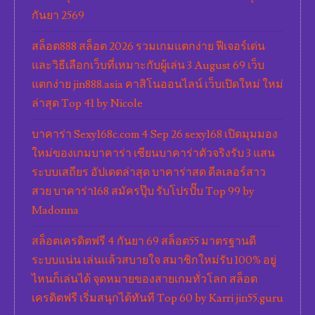
กันยา 2569
สล็อต888 สล็อต 2026 รวมเกมแตกง่าย ฟีเจอร์เด่น
และวิธีเลือกเว็บที่เหมาะกับผู้เล่น 3 August 69 เว็บ
แตกง่าย jin888.asia คาสิโนออนไลน์ เว็บเปิดใหม่ ใหม่
ล่าสุด Top 41 by Nicole
บาคาร่า Sexy168c.com 4 Sep 26 sexy168 เปิดมุมมอง
ใหม่ของเกมบาคาร่า เซียนบาคาร่าตัวจริงรับ 3 แสน
ระบบเสถียร อัปเดตล่าสุด บาคาร่าสด ดีลเลอร์สาว
สวย บาคาร่า168 สมัครปุ๊บ รับโปรปั๊บ Top 99 by
Madonna
สล็อตเครดิตฟรี 4 กันยา 69 สล็อต55 มาตรฐานดี
ระบบแน่น เล่นแล้วสบายใจ สมาชิกใหม่รับ 100% อยู่
ไหนก็เล่นได้ จุดหมายของสายเกมทั่วโลก สล็อต
เครดิตฟรี เริ่มสนุกได้ทันที Top 60 by Karri jin55.guru