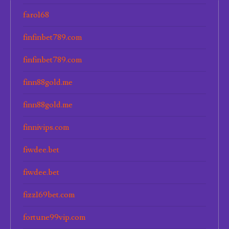
faro168
finfinbet789.com
finfinbet789.com
finn88gold.me
finn88gold.me
finnivips.com
fiwdee.bet
fiwdee.bet
fizz169bet.com
fortune99vip.com