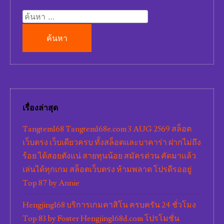
ค้นหา
สำหรับ:
เรื่องล่าสุด
Tangtem168 Tangtem168e.com 3 AUG 2569 สล็อต
เว็บตรง เว็บเดียวครบ ทั้งสล็อตและบาคาร่า ฝากไม่ถึง
ร้อย ได้สอยตังแน่ สายทุนน้อย สมัครด่วน คัดมาแล้ว
เล่นได้ทุกเกม สล็อตเว็บตรง ห้ามพลาด โปรดีรออยู่
Top 87 by Annie
Hengjing168 บริการเกมคาสิโน ครบครัน 24 ชั่วโมง
Top 83 by Foster Hengjing168d.com โปรโมชั่น