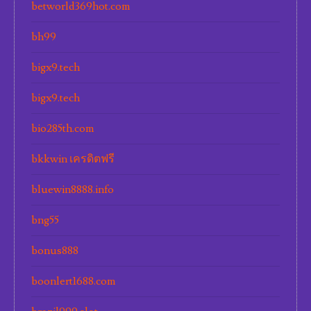
betworld369hot.com
bh99
bigx9.tech
bigx9.tech
bio285th.com
bkkwin เครดิตฟรี
bluewin8888.info
bng55
bonus888
boonlert1688.com