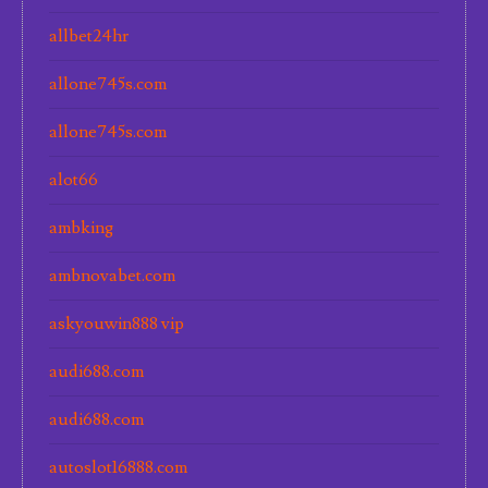
allbet24hr
allone745s.com
allone745s.com
alot66
ambking
ambnovabet.com
askyouwin888 vip
audi688.com
audi688.com
autoslot16888.com