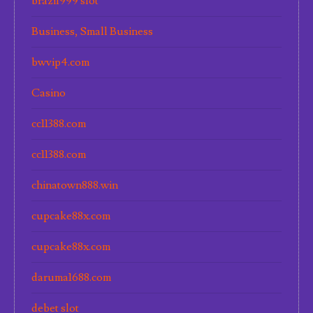
brazil999 slot
Business, Small Business
bwvip4.com
Casino
cc11388.com
cc11388.com
chinatown888.win
cupcake88x.com
cupcake88x.com
daruma1688.com
debet slot