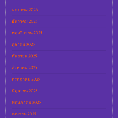
มกราคม 2026
ธันวาคม 2025
พฤศจิกายน 2025
ตุลาคม 2025
กันยายน 2025
สิงหาคม 2025
กรกฎาคม 2025
มิถุนายน 2025
พฤษภาคม 2025
เมษายน 2025