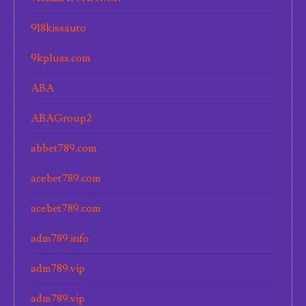
918kissauto
9kpluss.com
ABA
ABAGroup2
abbet789.com
acebet789.com
acebet789.com
adm789.info
adm789.vip
adm789.vip