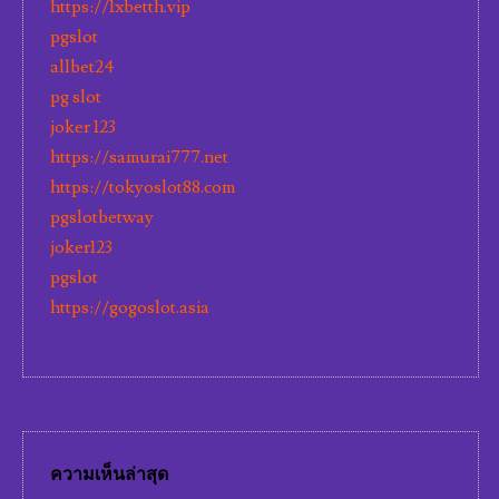
https://1xbetth.vip
pgslot
allbet24
pg slot
joker 123
https://samurai777.net
https://tokyoslot88.com
pgslotbetway
joker123
pgslot
https://gogoslot.asia
ความเห็นล่าสุด