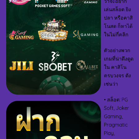
ว่าจะอยาก
เล่นสล็อต ยิง
ปลา หรือคาสิ
โนสด ก็หาได้
ในไม่กี่คลิก
ตัวอย่างพวก
เกมที่น่าดึงดูด
ใน คาสิโน
ครบวงจร ดัง
เช่นว่า
• สล็อต: PG
Soft, Joker
Gaming,
Pragmatic
Play,