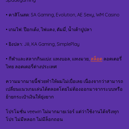
Spadegaming
• คาสิโนสด: SA Gaming, Evolution, AE Sexy, WM Casino
• เกมไพ่: ป๊อกเด้ง, ไพ่แคง, ดัมมี่, น้ำเต้าปูปลา
• ยิงปลา: Jili, KA Gaming, SimplePlay
• กีฬาและสลากกินแบ่ง: แทงบอล, แทงมวย,
สล็อต
ลอตเตอรี่
ไทย ลอตเตอรี่ต่างประเทศ
ความมากมายนี้ช่วยทำให้ผมไม่เบื่อเลย เนื่องจากว่าสามารถ
เปลี่ยนแนวเกมเล่นได้ตลอดโดยไม่ต้องออกมาจากระบบหรือ
ย้ายกระเป๋าเงินให้ยุ่งยาก
โปรโมชั่น veewin ไม่มากมายเว่อร์ แต่ว่าใช้งานได้จริงทุก
โปร ไม่มีหลอก ไม่มีล็อกถอน