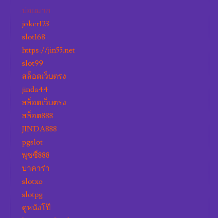
บ่อยมาก
joker123
slot168
https://jin55.net
slot99
สล็อตเว็บตรง
jinda44
สล็อตเว็บตรง
สล็อต888
JINDA888
pgslot
พุซซี่888
บาคาร่า
slotxo
slotpg
ดูหนังโป๊