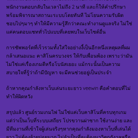
พนักงานตอบกลับในเวลาไม่ถึง 2 นาที และก็ให้คำปรึกษา
พร้อมพิจารณาสถานะระบบโดยทันที ไม่โยนความรับผิด
ชอบไปๆมาๆ ทำให้มีความรู้สึกว่าคณะทำงานดูแลจริง ไม่ใช่
แค่คนตอบแชททั่วไปแบบที่เคยพบในเว็บไซต์อื่น
การซัพพอร์ตที่เร็วรวมทั้งใส่ใจอย่างงี้เป็นอีกหนึ่งเหตุผลที่ผม
กล้าเสนอแนะ คาสิโนครบวงจร ให้กับเพื่อนพ้อง เพราะว่ามัน
ไม่ใช่แค่เรื่องเกมดีหรือโบนัสเยอะ แม้กระนั้นเป็นความ
สบายใจที่รู้ว่าถ้ามีปัญหา จะมีคนช่วยอยู่เป็นประจำ
ถ้าหากคุณกำลังหาเว็บเล่นระยะยาว veewin คือคำตอบที่ไม่
ทำให้ผิดหวัง
สรุปแล้ว ศูนย์รวมเกมไพ่ ไม่ใช่แค่เว็บคาสิโนที่ครบทุกเกม
แต่ว่าเป็นเว็บที่ระบบเสถียร โปรขวานผ่าซาก ใช้งานง่าย และ
มีทีมงานที่เข้าใจผู้เล่นจริงๆหากคุณกำลังมองหาเว็บที่เล่นได้
ยาว ไม่ต้องย้ายบ่อยมาก ไม่จำเป็นที่จะต้องมาวิตกกังวลหรือ