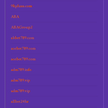
9kpluss.com
ABA
ABAGroup2
abbet789.com
acebet789.com
acebet789.com
adm789.info
adm789.vip
adm789.vip
allbet24hr