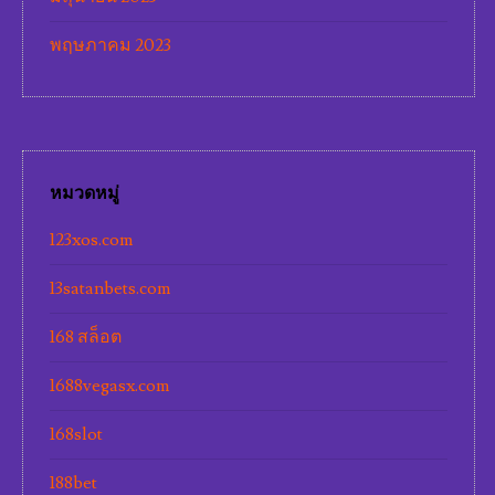
พฤษภาคม 2023
หมวดหมู่
123xos.com
13satanbets.com
168 สล็อต
1688vegasx.com
168slot
188bet