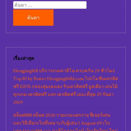
ค้นหา
สำหรับ:
เรื่องล่าสุด
Hengjing168 บริการเกมคาสิโน ครบครัน 24 ชั่วโมง
Top 83 by Foster Hengjing168d.com โปรโมชั่นเครดิต
ฟรี 100% กล่องสุ่มเฮงเฮง รับเครดิตฟรี ยูสเดียว เล่นได้
ทุกเกม เครดิตฟรี แจก เครดิตฟรี เยอะที่สุด 29 กันยา
2569
สล็อต888 สล็อต 2026 รวมเกมแตกง่าย ฟีเจอร์เด่น
และวิธีเลือกเว็บที่เหมาะกับผู้เล่น 3 August 69 เว็บ
แตกง่าย jin888.asia คาสิโนออนไลน์ เว็บเปิดใหม่ ใหม่