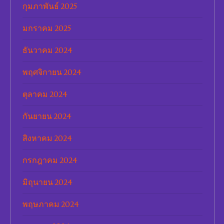
กุมภาพันธ์ 2025
มกราคม 2025
ธันวาคม 2024
พฤศจิกายน 2024
ตุลาคม 2024
กันยายน 2024
สิงหาคม 2024
กรกฎาคม 2024
มิถุนายน 2024
พฤษภาคม 2024