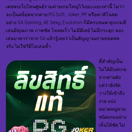
เคยพบเว็บไหนศูนย์รวมค่ายเกมใหญ่ไว้เยอะแยะเท่านี้ ไม่ว่า
จะเป็นสล็อตจากค่าย PG Soft, Joker, PP หรือคาสิโนสด
อย่าง SA Gaming, AE Sexy, Evolution ก็มีครบหมด ทุกเกมที่
เล่นมีคุณภาพ ภาพชัด โหลดเร็ว ไม่มีดีเลย์ ไม่มีกระตุก ลอง
เล่นบาคาร่าจาก SA แล้วรู้เลยว่าเป็นสัญญาณถ่ายทอดสด
จริง ไม่ใช่วีดีโอเล่นซ้ำ
ที่สำคัญเป็น
ไม่ได้มีแค่เกม
จากค่ายดัง
แต่ว่ายังจัด
วางให้เข้าถึง
ง่าย แบ่ง
หมวดหมู่ตาม
ชนิดเกมอย่าง
เห็นได้ชัด ไม่