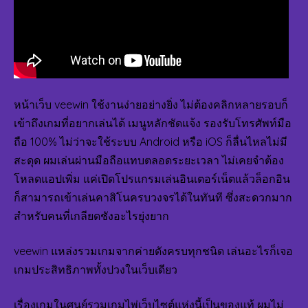
หน้าเว็บ veewin ใช้งานง่ายอย่างยิ่ง ไม่ต้องคลิกหลายรอบก็
เข้าถึงเกมที่อยากเล่นได้ เมนูหลักชัดแจ้ง รองรับโทรศัพท์มือ
ถือ 100% ไม่ว่าจะใช้ระบบ Android หรือ iOS ก็ลื่นไหลไม่มี
สะดุด ผมเล่นผ่านมือถือแทบตลอดระยะเวลา ไม่เคยจำต้อง
โหลดแอปเพิ่ม แค่เปิดโปรแกรมเล่นอินเตอร์เน็ตแล้วล็อกอิน
ก็สามารถเข้าเล่นคาสิโนครบวงจรได้ในทันที ซึ่งสะดวกมาก
สำหรับคนที่เกลียดชังอะไรยุ่งยาก
veewin แหล่งรวมเกมจากค่ายดังครบทุกชนิด เล่นอะไรก็เจอ
เกมประสิทธิภาพทั้งปวงในเว็บเดียว
เรื่องเกมในศูนย์รวมเกมไพ่เว็บไซต์แห่งนี้เป็นของแท้ ผมไม่