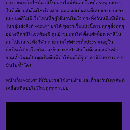
การจะพบเว็บไซต์คาสิโนออนไลน์ที่ตอบโจทย์ครบทุกอย่าง
เว็บ
ใหญ
ในที่เดียว มันไม่ใช่เรื่องง่าย ผมเองก็เป็นคนที่เคยลองมาเยอะ
พนั
แยะ แต่ก็ไม่มีเว็บไหนที่อยู่ได้นานในใจ กระทั่งวันหนึ่งมีเพื่อน
ออน
ในกลุ่มส่งลิงก์ veewin มาให้ พูดว่าเว็บแห่งนี้ครบทุกๆสิ่งทุกๆ
เว็บ
ใหญ
อย่างที่คาสิโนจะต้องมี ศูนย์รวมเกมไพ่ ตั้งแต่สล็อต คาสิโน
เคร
สด ไปจนกระทั่งกีฬา หวย เกมไพ่ต่างๆทั้งปวงรวมอยู่ใน
ฟรี
เว็บไซต์เดียวโดยไม่ต้องย้ายกระเป๋าเงิน ไม่ต้องล็อกอินซ้ำ
TO
61
รวมทั้งโน่นเป็นจุดเริ่มต้นที่ทำให้ผมได้รู้ว่า คาสิโนครบวงจร
BY
มันไม่ซ้ำใคร
BR
หน้าเว็บ veewin ที่เรียบง่าย ใช้งานง่าย และก็รองรับโทรศัพท์
เคลื่อนที่แบบไม่มีสะดุดทุกระบบ