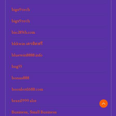
bigx9.tech
bigx9.tech
bio285th.com
bkkwin เครดิตฟรี
bluewin8888.info
bng55
bonus888
boonlert1688.com
brazil999 slot
Business, Small Business