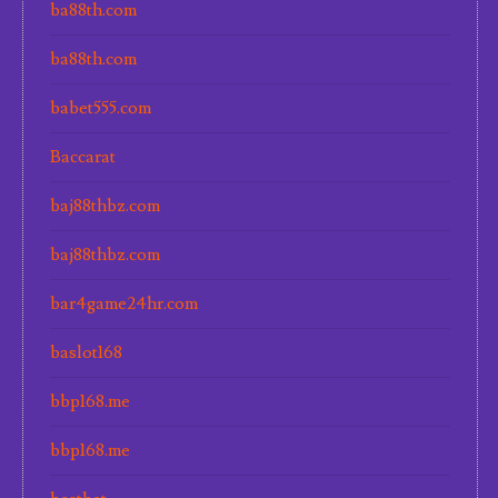
ba88th.com
ba88th.com
babet555.com
Baccarat
baj88thbz.com
baj88thbz.com
bar4game24hr.com
baslot168
bbp168.me
bbp168.me