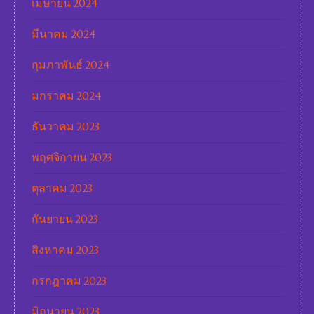
เมษายน 2024
มีนาคม 2024
กุมภาพันธ์ 2024
มกราคม 2024
ธันวาคม 2023
พฤศจิกายน 2023
ตุลาคม 2023
กันยายน 2023
สิงหาคม 2023
กรกฎาคม 2023
มิถุนายน 2023