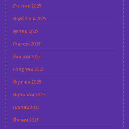
ธันวาคม 2025
พฤศจิกายน 2025
ตุลาคม 2025
กันยายน 2025
สิงหาคม 2025
กรกฎาคม 2025
มิถุนายน 2025
พฤษภาคม 2025
เมษายน 2025
มีนาคม 2025