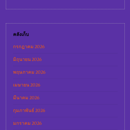
คลังเก็บ
กรกฎาคม 2026
มิถุนายน 2026
พฤษภาคม 2026
เมษายน 2026
มีนาคม 2026
กุมภาพันธ์ 2026
มกราคม 2026