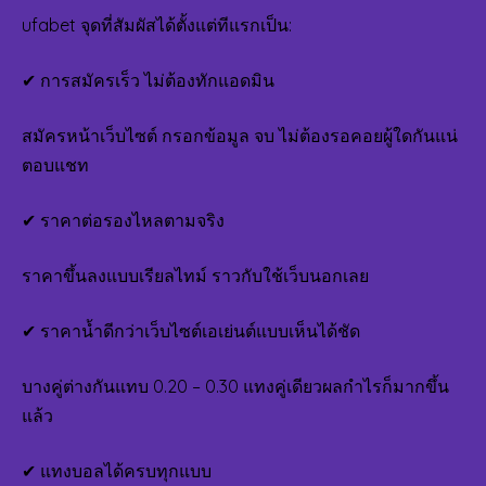
ufabet จุดที่สัมผัสได้ตั้งแต่ทีแรกเป็น:
✔ การสมัครเร็ว ไม่ต้องทักแอดมิน
สมัครหน้าเว็บไซต์ กรอกข้อมูล จบ ไม่ต้องรอคอยผู้ใดกันแน่
ตอบแชท
✔ ราคาต่อรองไหลตามจริง
ราคาขึ้นลงแบบเรียลไทม์ ราวกับใช้เว็บนอกเลย
✔ ราคาน้ำดีกว่าเว็บไซต์เอเย่นต์แบบเห็นได้ชัด
บางคู่ต่างกันแทบ 0.20 – 0.30 แทงคู่เดียวผลกำไรก็มากขึ้น
แล้ว
✔ แทงบอลได้ครบทุกแบบ