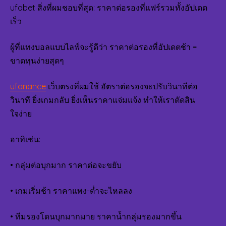
ufabet สิ่งที่ผมชอบที่สุด: ราคาต่อรองที่แฟร์รวมทั้งอัปเดต
เร็ว
ผู้ที่แทงบอลแบบไลฟ์จะรู้ดีว่า ราคาต่อรองที่อัปเดตช้า =
ขาดทุนง่ายสุดๆ
ufanance
เว็บตรงที่ผมใช้ อัตราต่อรองจะปรับวินาทีต่อ
วินาที ยิ่งเกมกลับ ยิ่งเห็นราคาแจ่มแจ้ง ทำให้เราตัดสิน
ใจง่าย
อาทิเช่น:
• กลุ่มต่อบุกมาก ราคาต่อจะขยับ
• เกมเริ่มช้า ราคาแพง-ต่ำจะไหลลง
• ทีมรองโดนบุกมากมาย ราคาน้ำกลุ่มรองมากขึ้น