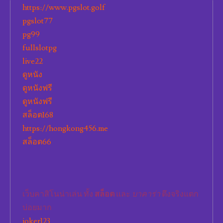
https://www.pgslot.golf
pgslot77
pg99
fullslotpg
live22
ดูหนัง
ดูหนังฟรี
ดูหนังฟรี
สล็อต168
https://hongkong456.me
สล็อต66
เว็บคาสิโนน่าเล่น ทั้ง
สล็อต
และ
บาคาร่า
ตึงจริงแตก
บ่อยมาก
joker123