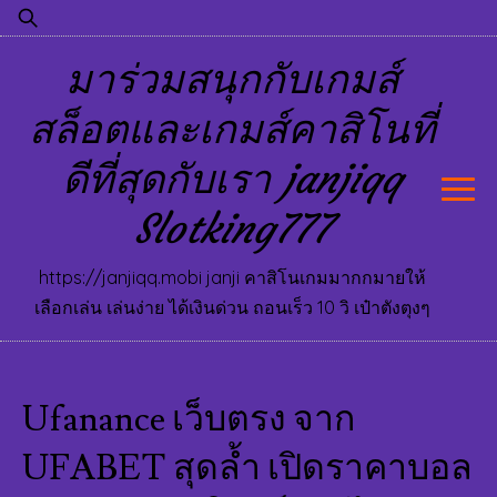
Skip
ค้นหา
to
สำหรับ:
มาร่วมสนุกกับเกมส์
content
สล็อตและเกมส์คาสิโนที่
ดีที่สุดกับเรา janjiqq
Slotking777
https://janjiqq.mobi janji คาสิโนเกมมากกมายให้
เลือกเล่น เล่นง่าย ได้เงินด่วน ถอนเร็ว 10 วิ เป๋าตังตุงๆ
Ufanance เว็บตรง จาก
UFABET สุดล้ำ เปิดราคาบอล