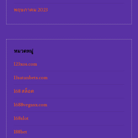
พฤษภาคม 2023
หมวดหมู่
123xos.com
13satanbets.com
168 สล็อต
1688vegasx.com
168slot
188bet