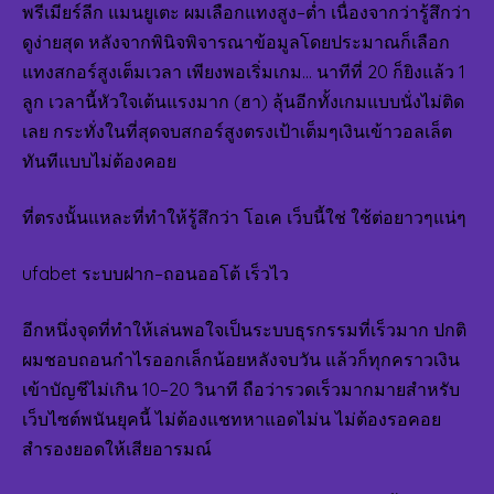
พรีเมียร์ลีก แมนยูเตะ ผมเลือกแทงสูง–ต่ำ เนื่องจากว่ารู้สึกว่า
ดูง่ายสุด หลังจากพินิจพิจารณาข้อมูลโดยประมาณก็เลือก
แทงสกอร์สูงเต็มเวลา เพียงพอเริ่มเกม… นาทีที่ 20 ก็ยิงแล้ว 1
ลูก เวลานี้หัวใจเต้นแรงมาก (ฮา) ลุ้นอีกทั้งเกมแบบนั่งไม่ติด
เลย กระทั่งในที่สุดจบสกอร์สูงตรงเป้าเต็มๆเงินเข้าวอลเล็ต
ทันทีแบบไม่ต้องคอย
ที่ตรงนั้นแหละที่ทำให้รู้สึกว่า โอเค เว็บนี้ใช่ ใช้ต่อยาวๆแน่ๆ
ufabet ระบบฝาก–ถอนออโต้ เร็วไว
อีกหนึ่งจุดที่ทำให้เล่นพอใจเป็นระบบธุรกรรมที่เร็วมาก ปกติ
ผมชอบถอนกำไรออกเล็กน้อยหลังจบวัน แล้วก็ทุกคราวเงิน
เข้าบัญชีไม่เกิน 10–20 วินาที ถือว่ารวดเร็วมากมายสำหรับ
เว็บไซต์พนันยุคนี้ ไม่ต้องแชทหาแอดไม่น ไม่ต้องรอคอย
สำรองยอดให้เสียอารมณ์