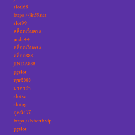
slot168
https://jin55.net
slot99
สล็อตเว็บตรง
jinda44
สล็อตเว็บตรง
สล็อต888
JINDA888
pgslot
พุซซี่888
บาคาร่า
slotxo
slotpg
ดูหนังโป๊
https://1xbetth.vip
pgslot