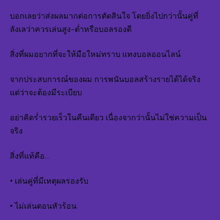
บอกเลยว่าส่งผลมากต่อการตัดสินใจ โดยยิ่งไปกว่านั้นคู่ที่
ลังเลว่าควรเล่นสูง–ต่ำหรือบอลรองดี
สิ่งที่ผมอยากที่จะให้มือใหม่ทราบ แทงบอลออนไลน์
จากประสบการณ์ของผม การพนันบอลสร้างรายได้ได้จริง
แต่ว่าจะต้องมีระเบียบ
อย่าคิดร่ำรวยเร็วในคืนเดียว เนื่องจากว่านั้นไม่ใช่ความเป็น
จริง
สิ่งที่แท้คือ…
• เล่นคู่ที่มีเหตุผลรองรับ
• ไม่เล่นตอนหัวร้อน