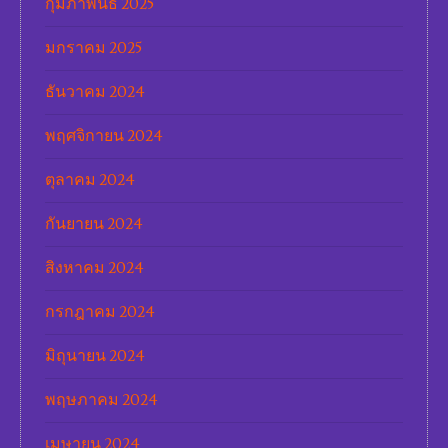
กุมภาพันธ์ 2025
มกราคม 2025
ธันวาคม 2024
พฤศจิกายน 2024
ตุลาคม 2024
กันยายน 2024
สิงหาคม 2024
กรกฎาคม 2024
มิถุนายน 2024
พฤษภาคม 2024
เมษายน 2024