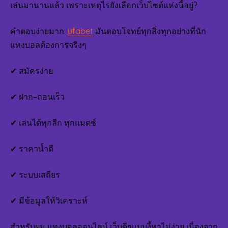
เล่นมานานแล้ว เพราะเหตุไรยังเลือกเว็บไซต์แห่งนี้อยู่?
คำตอบง่ายมาก:
ufabet
มันตอบโจทย์ทุกสิ่งทุกอย่างที่นัก
แทงบอลต้องการจริงๆ
✔ สมัครง่าย
✔ ฝาก–ถอนเร็ว
✔ เล่นได้ทุกลีก ทุกแมตช์
✔ ราคาน้ำดี
✔ ระบบเสถียร
✔ มีข้อมูลให้วิเคราะห์
สำหรับผม แทงบอลออนไลน์ เว็บดีๆแบบงี้หาไม่ง่าย เนื่องจาก