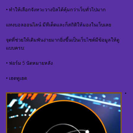
• ทำให้เลือกจังหวะวางบิลได้คุ้มกว่าเว็บทั่วไปมาก
แทงบอลออนไลน์ มีทีเด็ดและก็สถิติให้มองในเว็บเลย
จุดที่ช่วยให้เดิมพันง่ายมากยิ่งขึ้นเป็นเว็บไซต์มีข้อมูลให้ดู
แบบครบ:
• ฟอร์ม 5 นัดหมายหลัง
• เฮดทูเฮด
•