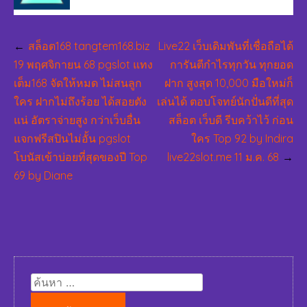
แนะแนว
สล็อต168 tangtem168.biz
Live22 เว็บเดิมพันที่เชื่อถือได้
เรื่อง
19 พฤศจิกายน 68 pgslot แทง
การันตีกำไรทุกวัน ทุกยอด
เต็ม168 จัดให้หมด ไม่สนลูก
ฝาก สูงสุด 10,000 มือใหม่ก็
ใคร ฝากไม่ถึงร้อย ได้สอยตัง
เล่นได้ ตอบโจทย์นักปั่นดีที่สุด
แน่ อัตราจ่ายสูง กว่าเว็บอื่น
สล็อต เว็บดี รีบคว้าไว้ ก่อน
แจกฟรีสปินไม่อั้น pgslot
ใคร Top 92 by Indira
โบนัสเข้าบ่อยที่สุดของปี Top
live22slot.me 11 ม.ค. 68
69 by Diane
ค้นหา
สำหรับ: