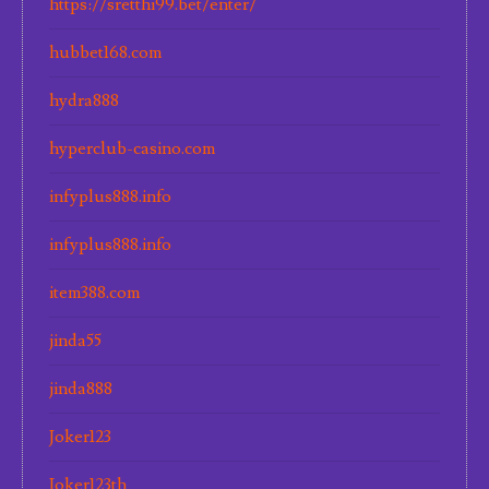
https://sretthi99.bet/enter/
hubbet168.com
hydra888
hyperclub-casino.com
infyplus888.info
infyplus888.info
item388.com
jinda55
jinda888
Joker123
Joker123th