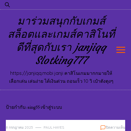
Skip
ค้นหา
to
สำหรับ:
มาร่วมสนุกกับเกมส์
content
สล็อตและเกมส์คาสิโนที่
ดีที่สุดกับเรา janjiqq
Slotking777
https://janjiqq.mobi janji คาสิโนเกมมากกมายให้
เลือกเล่น เล่นง่าย ได้เงินด่วน ถอนเร็ว 10 วิ เป๋าตังตุงๆ
ป้ายกำกับ:
sing55 เข้าสู่ระบบ
บน
8 กรกฎาคม 2025
PAUL HAYES
ปิดความเห็น