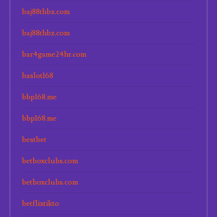
baj88thbz.com
baj88thbz.com
bar4game24hr.com
baslot168
bbp168.me
bbp168.me
bestbet
betboxclubs.com
betboxclubs.com
betflixtikto