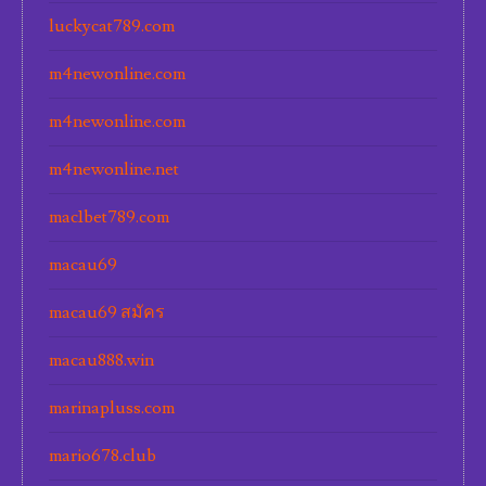
luckycat789.com
m4newonline.com
m4newonline.com
m4newonline.net
mac1bet789.com
macau69
macau69 สมัคร
macau888.win
marinapluss.com
mario678.club