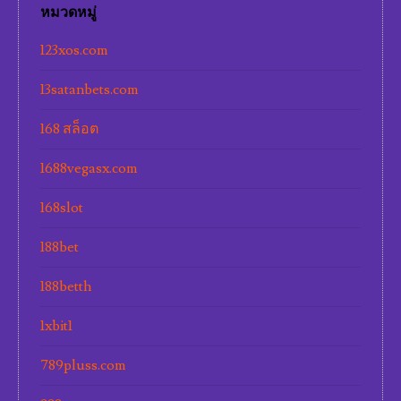
หมวดหมู่
123xos.com
13satanbets.com
168 สล็อต
1688vegasx.com
168slot
188bet
188betth
1xbit1
789pluss.com