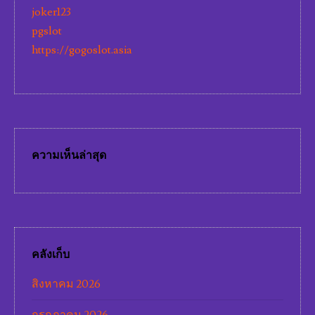
joker123
pgslot
https://gogoslot.asia
ความเห็นล่าสุด
คลังเก็บ
สิงหาคม 2026