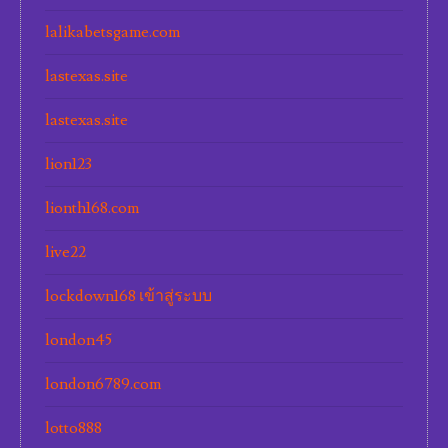
lalikabetsgame.com
lastexas.site
lastexas.site
lion123
lionth168.com
live22
lockdown168 เข้าสู่ระบบ
london45
london6789.com
lotto888