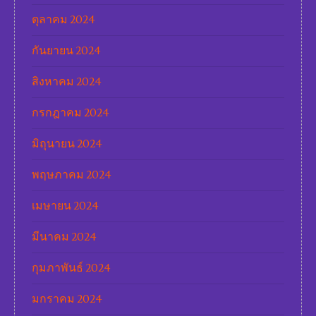
ตุลาคม 2024
กันยายน 2024
สิงหาคม 2024
กรกฎาคม 2024
มิถุนายน 2024
พฤษภาคม 2024
เมษายน 2024
มีนาคม 2024
กุมภาพันธ์ 2024
มกราคม 2024