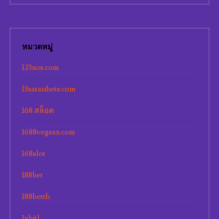
หมวดหมู่
123xos.com
13satanbets.com
168 สล็อต
1688vegasx.com
168slot
188bet
188betth
1xbit1