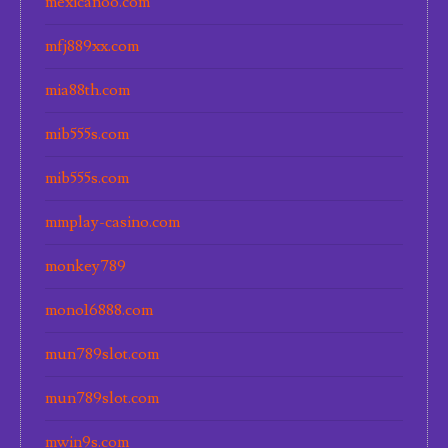
mexicanoo.com
mfj889xx.com
mia88th.com
mib555s.com
mib555s.com
mmplay-casino.com
monkey789
mono16888.com
mun789slot.com
mun789slot.com
mwin9s.com