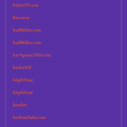
babet555.com
Baccarat
baj88thbz.com
baj88thbz.com
bar4game24hr.com
baslot168
bbp168.me
bbp168.me
bestbet
betboxclubs.com