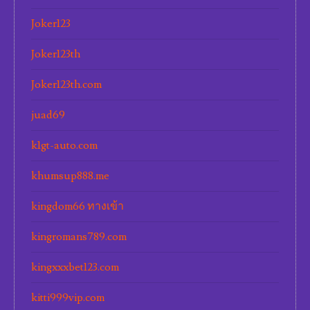
Joker123
Joker123th
Joker123th.com
juad69
k1gt-auto.com
khumsup888.me
kingdom66 ทางเข้า
kingromans789.com
kingxxxbet123.com
kitti999vip.com