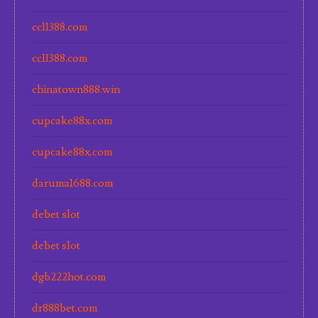
cc11388.com
cc11388.com
chinatown888.win
cupcake88x.com
cupcake88x.com
daruma1688.com
debet slot
debet slot
dgb222hot.com
dr888bet.com