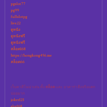
pgslot77
pg99
fullslotpg
live22
ดูหนัง
ดูหนังฟรี
ดูหนังฟรี
สล็อต168
https://hongkong456.me
สล็อต66
เว็บคาสิโนน่าเล่น ทั้ง
สล็อต
และ
บาคาร่า
ตึงจริงแตก
บ่อยมาก
joker123
slot168