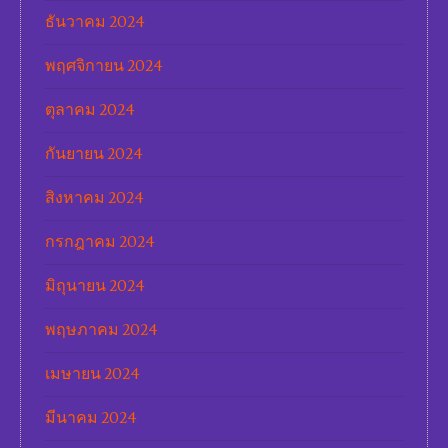
ธันวาคม 2024
พฤศจิกายน 2024
ตุลาคม 2024
กันยายน 2024
สิงหาคม 2024
กรกฎาคม 2024
มิถุนายน 2024
พฤษภาคม 2024
เมษายน 2024
มีนาคม 2024