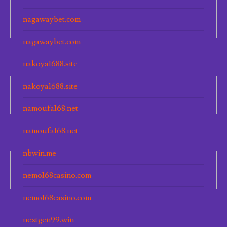
nagawaybet.com
nagawaybet.com
nakoya1688.site
nakoya1688.site
namoufa168.net
namoufa168.net
nbwin.me
nemo168casino.com
nemo168casino.com
nextgen99.win