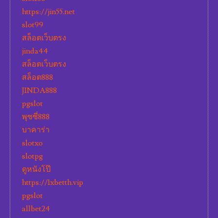
https://jin55.net
slot99
สล็อตเว็บตรง
jinda44
สล็อตเว็บตรง
สล็อต888
JINDA888
pgslot
พุซซี่888
บาคาร่า
slotxo
slotpg
ดูหนังโป๊
https://1xbetth.vip
pgslot
allbet24