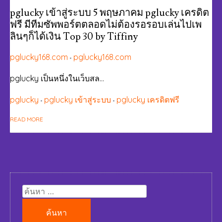
PG
pglucky เข้าสู่ระบบ 5 พฤษภาคม pglucky เครดิต
เข้า
ฟรี มีทีมซัพพอร์ตตลอดไม่ต้องรอรอบเล่นไปเพ
สู่
ระบ
ลินๆก็ได้เงิน Top 30 by Tiffiny
5
พฤ
pglucky168.com
pglucky168.com
PG
เคร
pglucky เป็นหนึ่งในเว็บสล…
ฟรี
มี
pglucky
pglucky เข้าสู่ระบบ
pglucky เครดิตฟรี
ทีม
ซัพ
READ MORE
ตล
ไม่
ต้อง
รอ
รอบ
เล่น
ไป
ค้นหา
เพ
ลินๆ
สำหรับ:
ก็ได้
เงิน