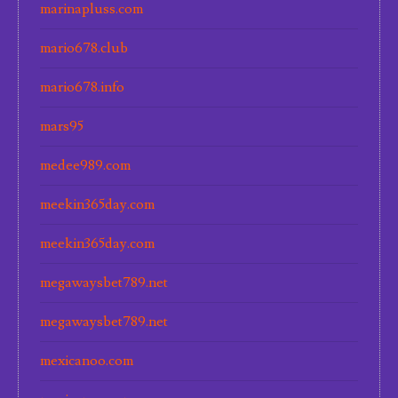
marinapluss.com
mario678.club
mario678.info
mars95
medee989.com
meekin365day.com
meekin365day.com
megawaysbet789.net
megawaysbet789.net
mexicanoo.com