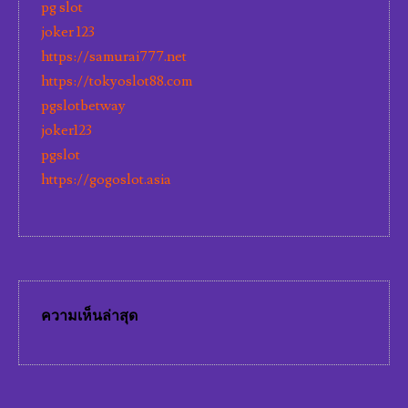
pg slot
joker 123
https://samurai777.net
https://tokyoslot88.com
pgslotbetway
joker123
pgslot
https://gogoslot.asia
ความเห็นล่าสุด