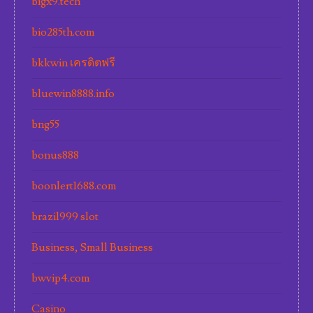
bigx9.tech
bio285th.com
bkkwin เครดิตฟรี
bluewin8888.info
bng55
bonus888
boonlert1688.com
brazil999 slot
Business, Small Business
bwvip4.com
Casino