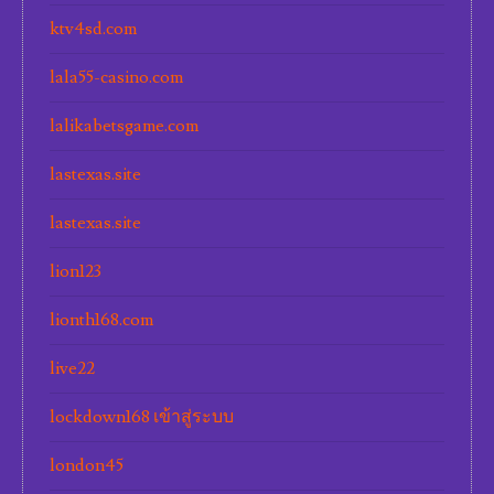
ktv4sd.com
lala55-casino.com
lalikabetsgame.com
lastexas.site
lastexas.site
lion123
lionth168.com
live22
lockdown168 เข้าสู่ระบบ
london45