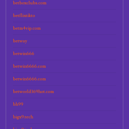
betboxclubs.com
betflixtikto
betm4vip.com
betway
betwin666
betwin6666.com
betwin6666.com
betworld369hot.com
bh99
bigx9.tech