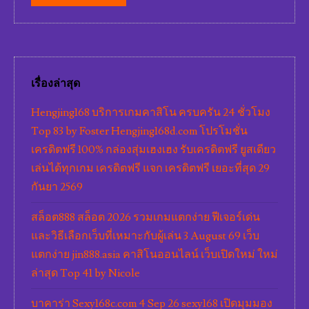
TO
30
BY
TIF
เรื่องล่าสุด
Hengjing168 บริการเกมคาสิโน ครบครัน 24 ชั่วโมง
Top 83 by Foster Hengjing168d.com โปรโมชั่น
เครดิตฟรี 100% กล่องสุ่มเฮงเฮง รับเครดิตฟรี ยูสเดียว
เล่นได้ทุกเกม เครดิตฟรี แจก เครดิตฟรี เยอะที่สุด 29
กันยา 2569
สล็อต888 สล็อต 2026 รวมเกมแตกง่าย ฟีเจอร์เด่น
และวิธีเลือกเว็บที่เหมาะกับผู้เล่น 3 August 69 เว็บ
แตกง่าย jin888.asia คาสิโนออนไลน์ เว็บเปิดใหม่ ใหม่
ล่าสุด Top 41 by Nicole
บาคาร่า Sexy168c.com 4 Sep 26 sexy168 เปิดมุมมอง