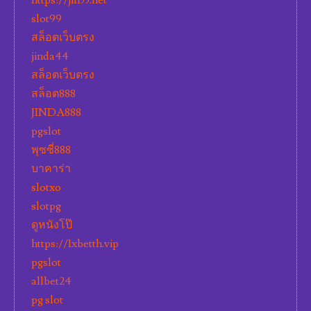
https://jin55.net
slot99
สล็อตเว็บตรง
jinda44
สล็อตเว็บตรง
สล็อต888
JINDA888
pgslot
พุซซี่888
บาคาร่า
slotxo
slotpg
ดูหนังโป๊
https://1xbetth.vip
pgslot
allbet24
pg slot