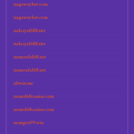
nagawaybet.com
nagawaybet.com
nakoya1688.site
nakoya1688.site
namoufa168.net
namoufa168.net
nbwin.me
nemo168casino.com
nemo168casino.com
nextgen99.win