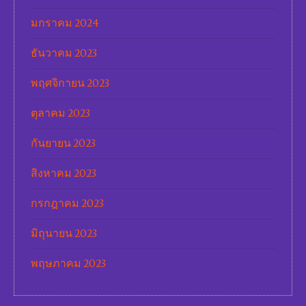
มกราคม 2024
ธันวาคม 2023
พฤศจิกายน 2023
ตุลาคม 2023
กันยายน 2023
สิงหาคม 2023
กรกฎาคม 2023
มิถุนายน 2023
พฤษภาคม 2023