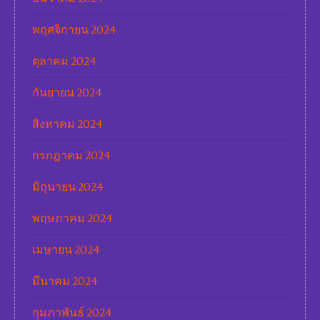
พฤศจิกายน 2024
ตุลาคม 2024
กันยายน 2024
สิงหาคม 2024
กรกฎาคม 2024
มิถุนายน 2024
พฤษภาคม 2024
เมษายน 2024
มีนาคม 2024
กุมภาพันธ์ 2024