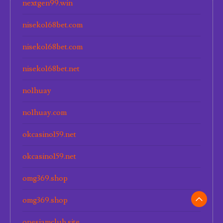
nextgen99.win
niseko168bet.com
niseko168bet.com
niseko168bet.net
no1huay
no1huay.com
okcasino159.net
okcasino159.net
omg369.shop
omg369.shop
onesiamclub.site