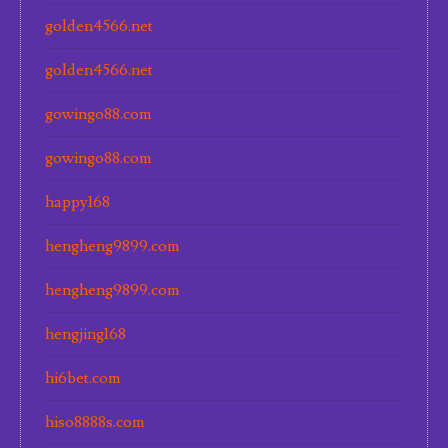
golden4566.net
golden4566.net
gowingo88.com
gowingo88.com
happy168
hengheng9899.com
hengheng9899.com
hengjing168
hi6bet.com
hiso8888s.com