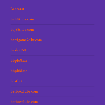
Baccarat
baj88thbz.com
baj88thbz.com
bar4game24hr.com
baslot168
bbp168.me
bbp168.me
bestbet
betboxclubs.com
betboxclubs.com