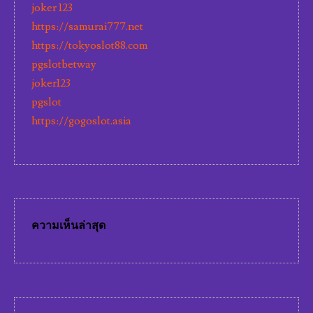
joker 123
https://samurai777.net
https://tokyoslot88.com
pgslotbetway
joker123
pgslot
https://gogoslot.asia
ความเห็นล่าสุด