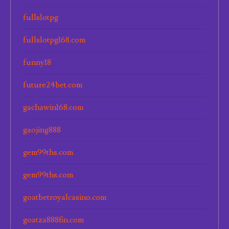
fullslotpg
fullslotpg168.com
funny18
future24bet.com
gachawin168.com
gaojing888
gem99ths.com
gem99ths.com
goatbetroyalcasino.com
goatza888fin.com