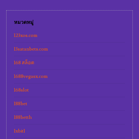
หมวดหมู่
123xos.com
13satanbets.com
168 สล็อต
1688vegasx.com
168slot
188bet
188betth
1xbit1