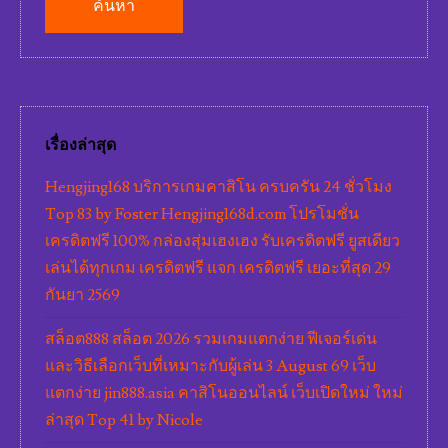
50
BY
JU
เรื่องล่าสุด
Hengjing168 บริการเกมคาสิโน ครบครัน 24 ชั่วโมง
Top 83 by Foster Hengjing168d.com โปรโมชั่น
เครดิตฟรี 100% กล่องสุ่มเฮงเฮง รับเครดิตฟรี ยูสเดียว
เล่นได้ทุกเกม เครดิตฟรี แจก เครดิตฟรี เยอะที่สุด 29
กันยา 2569
สล็อต888 สล็อต 2026 รวมเกมแตกง่าย ฟีเจอร์เด่น
และวิธีเลือกเว็บที่เหมาะกับผู้เล่น 3 August 69 เว็บ
แตกง่าย jin888.asia คาสิโนออนไลน์ เว็บเปิดใหม่ ใหม่
ล่าสุด Top 41 by Nicole