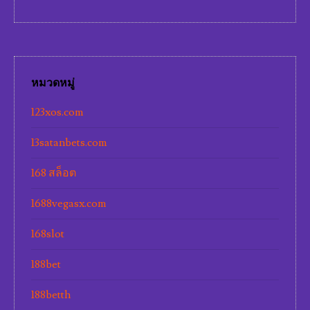
หมวดหมู่
123xos.com
13satanbets.com
168 สล็อต
1688vegasx.com
168slot
188bet
188betth