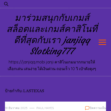
Skip
ค้นหา
to
สำหรับ:
มาร่วมสนุกกับเกมส์
content
สล็อตและเกมส์คาสิโนที่
ดีที่สุดกับเรา janjiqq
Slotking777
https://janjiqq.mobi janji คาสิโนเกมมากกมายให้
เลือกเล่น เล่นง่าย ได้เงินด่วน ถอนเร็ว 10 วิ เป๋าตังตุงๆ
ป้ายกำกับ:
LASTEXAS
บน
18 ธันวาคม 2025
PAUL HAYES
ปิดความเห็น