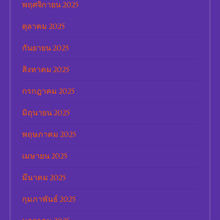
พฤศจิกายน 2025
ตุลาคม 2025
กันยายน 2025
สิงหาคม 2025
กรกฎาคม 2025
มิถุนายน 2025
พฤษภาคม 2025
เมษายน 2025
มีนาคม 2025
กุมภาพันธ์ 2025