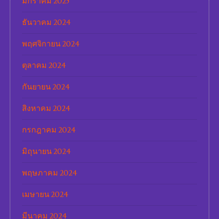
มกราคม 2025
ธันวาคม 2024
พฤศจิกายน 2024
ตุลาคม 2024
กันยายน 2024
สิงหาคม 2024
กรกฎาคม 2024
มิถุนายน 2024
พฤษภาคม 2024
เมษายน 2024
มีนาคม 2024