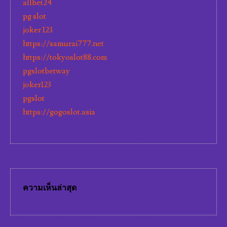
allbet24
pg slot
joker 123
https://samurai777.net
https://tokyoslot88.com
pgslotbetway
joker123
pgslot
https://gogoslot.asia
ความเห็นล่าสุด