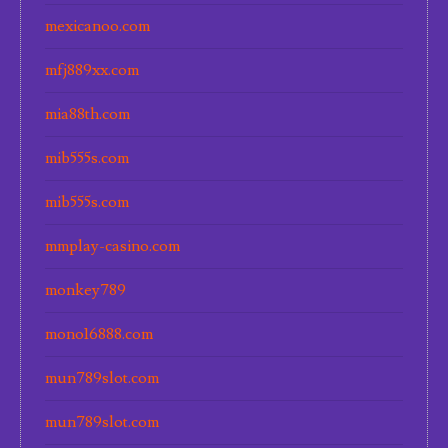
mexicanoo.com
mfj889xx.com
mia88th.com
mib555s.com
mib555s.com
mmplay-casino.com
monkey789
mono16888.com
mun789slot.com
mun789slot.com