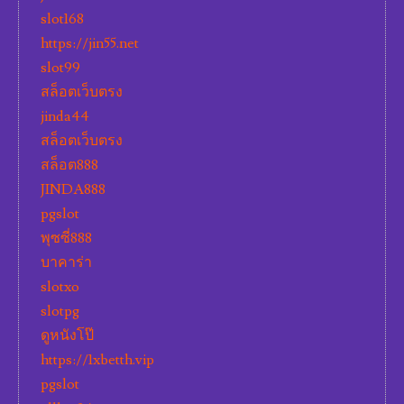
slot168
https://jin55.net
slot99
สล็อตเว็บตรง
jinda44
สล็อตเว็บตรง
สล็อต888
JINDA888
pgslot
พุซซี่888
บาคาร่า
slotxo
slotpg
ดูหนังโป๊
https://1xbetth.vip
pgslot