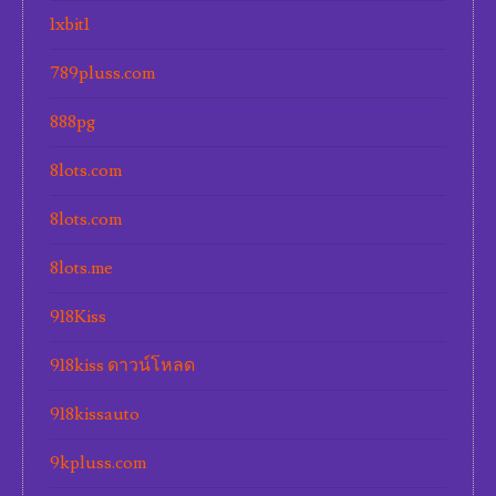
1xbit1
789pluss.com
888pg
8lots.com
8lots.com
8lots.me
918Kiss
918kiss ดาวน์โหลด
918kissauto
9kpluss.com