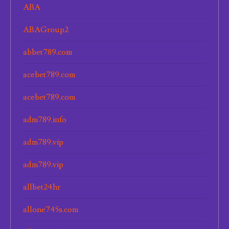
ABA
ABAGroup2
abbet789.com
acebet789.com
acebet789.com
adm789.info
adm789.vip
adm789.vip
allbet24hr
allone745s.com