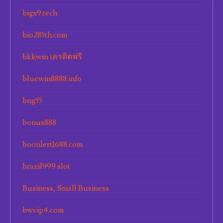
bigx9.tech
bio285th.com
bkkwin เครดิตฟรี
bluewin8888.info
bng55
bonus888
boonlert1688.com
brazil999 slot
Business, Small Business
bwvip4.com