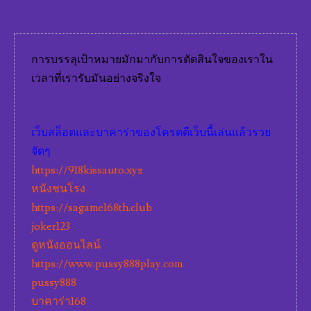
การบรรลุเป้าหมายมักมากับการตัดสินใจของเราใน
เวลาที่เรารับมันอย่างจริงใจ
เว็บสล็อตและบาคาร่าของโครตดีเว็บนี้เล่นแล้วรวย
จัดๆ
https://918kissauto.xyz
หนังชนโรง
https://sagame168th.club
joker123
ดูหนังออนไลน์
https://www.pussy888play.com
pussy888
บาคาร่า168