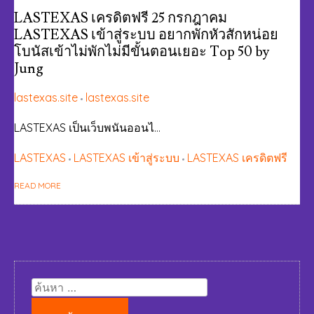
LA
LASTEXAS เครดิตฟรี 25 กรกฎาคม
เคร
LASTEXAS เข้าสู่ระบบ อยากพักหัวสักหน่อย
ฟรี
25
โบนัสเข้าไม่พักไม่มีขั้นตอนเยอะ Top 50 by
กร
Jung
LA
เข้า
lastexas.site
lastexas.site
สู่
ระบ
LASTEXAS เป็นเว็บพนันออนไ…
อยา
พัก
LASTEXAS
LASTEXAS เข้าสู่ระบบ
LASTEXAS เครดิตฟรี
หัว
สัก
READ MORE
หน่
โบน
เข้า
ไม่
พัก
ไม่ม
ขั้น
ค้นหา
ตอ
เยอ
สำหรับ:
TO