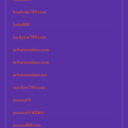
london6789.com
lotto888
luckycat789.com
m4newonline.com
m4newonline.com
m4newonline.net
mac1bet789.com
macau69
macau69 สมัคร
macau888.win