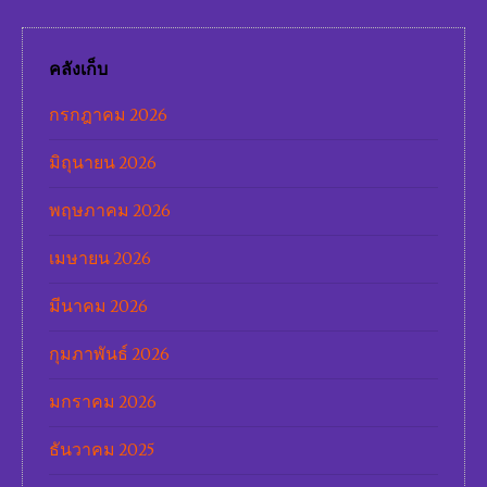
คลังเก็บ
กรกฎาคม 2026
มิถุนายน 2026
พฤษภาคม 2026
เมษายน 2026
มีนาคม 2026
กุมภาพันธ์ 2026
มกราคม 2026
ธันวาคม 2025