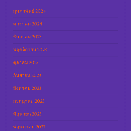
กุมภาพันธ์ 2024
มกราคม 2024
ธันวาคม 2023
พฤศจิกายน 2023
ตุลาคม 2023
กันยายน 2023
สิงหาคม 2023
กรกฎาคม 2023
มิถุนายน 2023
พฤษภาคม 2023