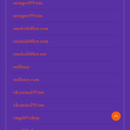
nextgen99.win
nextgen99.win
niseko168bet.com
niseko168bet.com
niseko168bet.net
no1huay
no1huay.com
okcasino159.net
okcasino159.net
omg369.shop