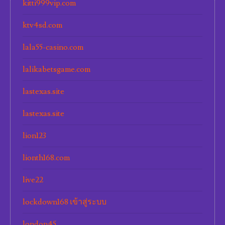
kitti999vip.com
ktv4sd.com
lala55-casino.com
lalikabetsgame.com
lastexas.site
lastexas.site
lion123
lionth168.com
live22
lockdown168 เข้าสู่ระบบ
london45