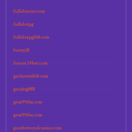
fullsloteiei.com
fullslotpg
fullslotpg168.com
funny18
future24bet.com
gachawin168.com
gaojing888
gem99ths.com
gem99ths.com
goatbetroyalcasino.com