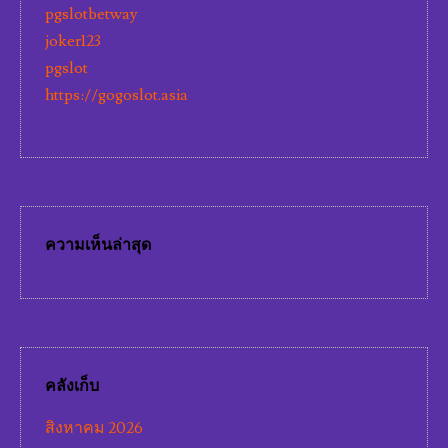
pgslotbetway
joker123
pgslot
https://gogoslot.asia
ความเห็นล่าสุด
คลังเก็บ
สิงหาคม 2026