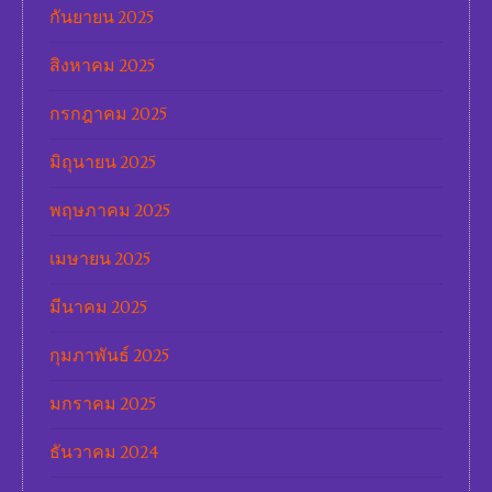
กันยายน 2025
สิงหาคม 2025
กรกฎาคม 2025
มิถุนายน 2025
พฤษภาคม 2025
เมษายน 2025
มีนาคม 2025
กุมภาพันธ์ 2025
มกราคม 2025
ธันวาคม 2024