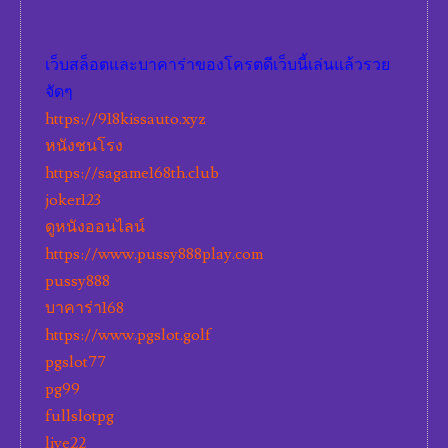
เว็บสล็อตและบาคาร่าของโครตดีเว็บนี้เล่นแล้วรวย
จัดๆ
https://918kissauto.xyz
หนังชนโรง
https://sagame168th.club
joker123
ดูหนังออนไลน์
https://www.pussy888play.com
pussy888
บาคาร่า168
https://www.pgslot.golf
pgslot77
pg99
fullslotpg
live22