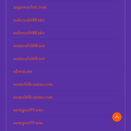
nagawaybet.com
nakoya1688.site
nakoya1688.site
namoufa168.net
namoufa168.net
nbwin.me
nemo168casino.com
nemo168casino.com
nextgen99.win
nextgen99.win