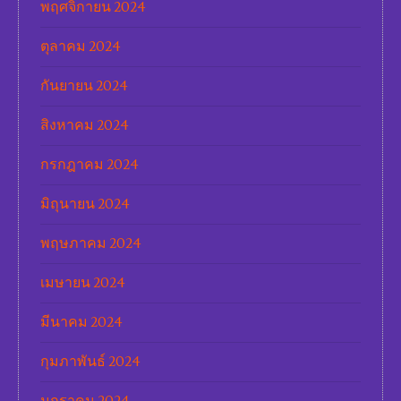
พฤศจิกายน 2024
ตุลาคม 2024
กันยายน 2024
สิงหาคม 2024
กรกฎาคม 2024
มิถุนายน 2024
พฤษภาคม 2024
เมษายน 2024
มีนาคม 2024
กุมภาพันธ์ 2024