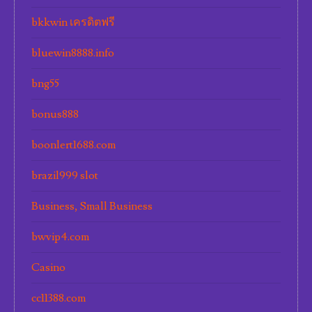
bkkwin เครดิตฟรี
bluewin8888.info
bng55
bonus888
boonlert1688.com
brazil999 slot
Business, Small Business
bwvip4.com
Casino
cc11388.com