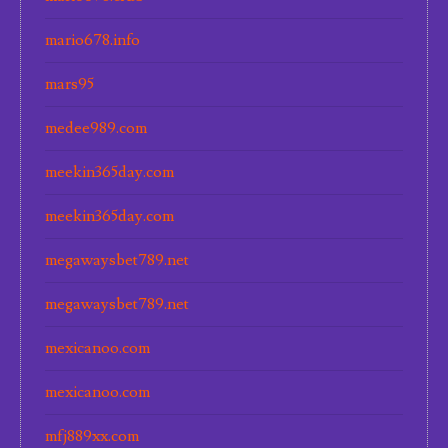
mario678.info
mars95
medee989.com
meekin365day.com
meekin365day.com
megawaysbet789.net
megawaysbet789.net
mexicanoo.com
mexicanoo.com
mfj889xx.com