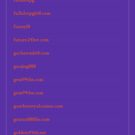
fullslotpg
fullslotpg168.com
funny18
future24bet.com
gachawin168.com
gaojing888
gem99ths.com
gem99ths.com
goatbetroyalcasino.com
goatza888fin.com
golden4566.net