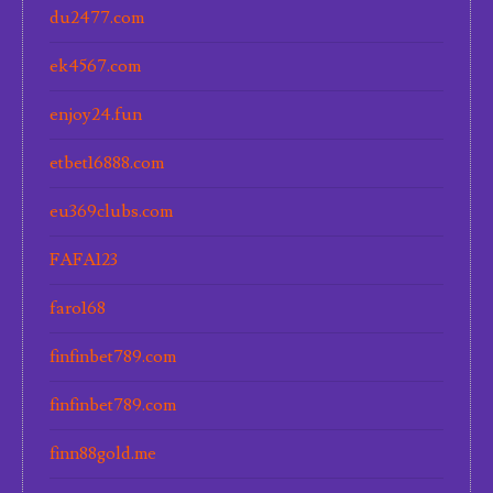
du2477.com
ek4567.com
enjoy24.fun
etbet16888.com
eu369clubs.com
FAFA123
faro168
finfinbet789.com
finfinbet789.com
finn88gold.me