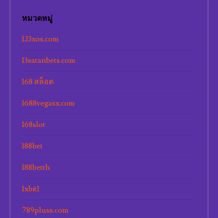
หมวดหมู่
123xos.com
13satanbets.com
168 สล็อต
1688vegasx.com
168slot
188bet
188betth
1xbit1
789pluss.com