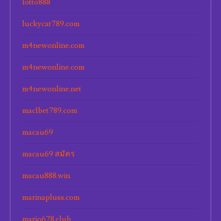
lotto888
luckycat789.com
m4newonline.com
m4newonline.com
m4newonline.net
mac1bet789.com
macau69
macau69 สมัคร
macau888.win
marinapluss.com
mario678.club