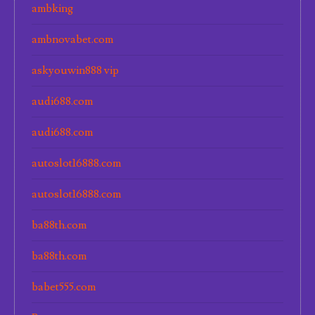
ambking
ambnovabet.com
askyouwin888 vip
audi688.com
audi688.com
autoslot16888.com
autoslot16888.com
ba88th.com
ba88th.com
babet555.com