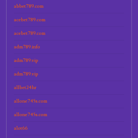
abbet789.com
acebet789.com
acebet789.com
adm789.info
adm789.vip
adm789.vip
allbet24hr
allone745s.com
allone745s.com
alot66