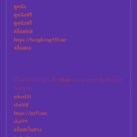
ดูหนัง
ดูหนังฟรี
ดูหนังฟรี
สล็อต168
https://hongkong456.me
สล็อต66
เว็บคาสิโนน่าเล่น ทั้ง
สล็อต
และ
บาคาร่า
ตึงจริงแตก
บ่อยมาก
joker123
slot168
https://jin55.net
slot99
สล็อตเว็บตรง