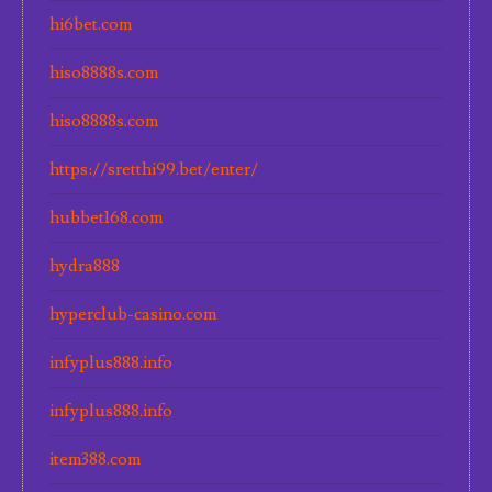
hi6bet.com
hiso8888s.com
hiso8888s.com
https://sretthi99.bet/enter/
hubbet168.com
hydra888
hyperclub-casino.com
infyplus888.info
infyplus888.info
item388.com