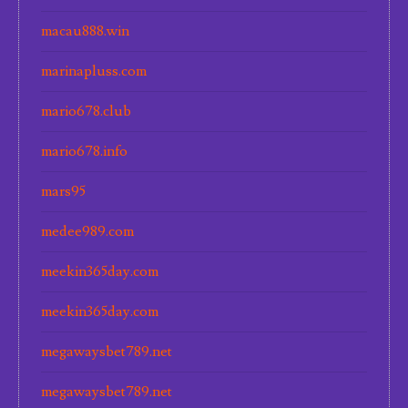
macau888.win
marinapluss.com
mario678.club
mario678.info
mars95
medee989.com
meekin365day.com
meekin365day.com
megawaysbet789.net
megawaysbet789.net