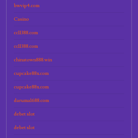
bwvip4.com
Casino
cc11388.com
cc11388.com
chinatown888.win
cupcake88x.com
cupcake88x.com
daruma1688.com
debet slot
debet slot