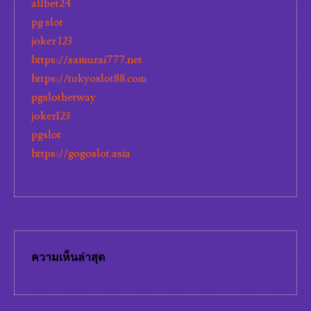
allbet24
pg slot
joker 123
https://samurai777.net
https://tokyoslot88.com
pgslotbetway
joker123
pgslot
https://gogoslot.asia
ความเห็นล่าสุด