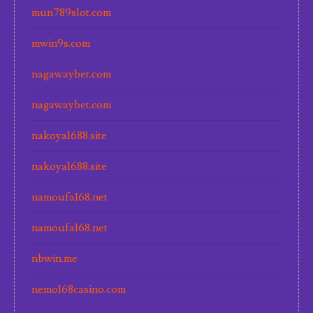
mun789slot.com
mwin9s.com
nagawaybet.com
nagawaybet.com
nakoya1688.site
nakoya1688.site
namoufa168.net
namoufa168.net
nbwin.me
nemo168casino.com