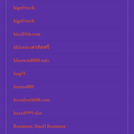
bigx9.tech
bigx9.tech
bio285th.com
bkkwin เครดิตฟรี
bluewin8888.info
bng55
bonus888
boonlert1688.com
brazil999 slot
Business, Small Business