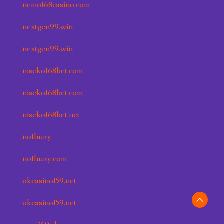
nemo168casino.com
nextgen99.win
nextgen99.win
niseko168bet.com
niseko168bet.com
niseko168bet.net
no1huay
no1huay.com
okcasino159.net
okcasino159.net