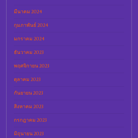
มีนาคม 2024
กุมภาพันธ์ 2024
มกราคม 2024
ธันวาคม 2023
พฤศจิกายน 2023
ตุลาคม 2023
กันยายน 2023
สิงหาคม 2023
กรกฎาคม 2023
มิถุนายน 2023