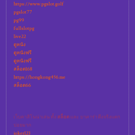
https://www.pgslot.golf
pgslot77
pg99
fullslotpg
live22
ดูหนัง
ดูหนังฟรี
ดูหนังฟรี
สล็อต168
https://hongkong456.me
สล็อต66
เว็บคาสิโนน่าเล่น ทั้ง
สล็อต
และ
บาคาร่า
ตึงจริงแตก
บ่อยมาก
joker123