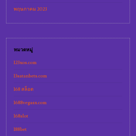
พฤษภาคม 2023
หมวดหมู่
123xos.com
13satanbets.com
168 สล็อต
1688vegasx.com
168slot
188bet