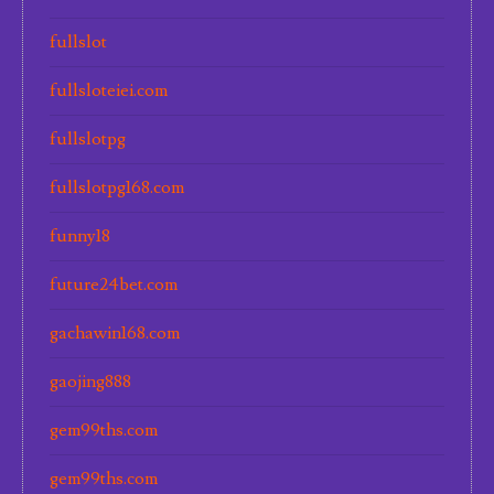
fullslot
fullsloteiei.com
fullslotpg
fullslotpg168.com
funny18
future24bet.com
gachawin168.com
gaojing888
gem99ths.com
gem99ths.com