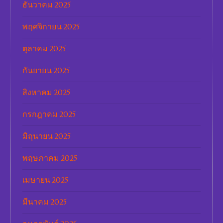
ธันวาคม 2025
พฤศจิกายน 2025
ตุลาคม 2025
กันยายน 2025
สิงหาคม 2025
กรกฎาคม 2025
มิถุนายน 2025
พฤษภาคม 2025
เมษายน 2025
มีนาคม 2025