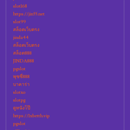
slot168
https://jin55.net
slot99
สล็อตเว็บตรง
jinda44
สล็อตเว็บตรง
สล็อต888
JINDA888
pgslot
พุซซี่888
บาคาร่า
slotxo
slotpg
ดูหนังโป๊
https://1xbetth.vip
pgslot