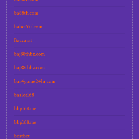
ba88th.com
babet555.com
Baccarat
baj88thbz.com
baj88thbz.com
bar4game24hr.com
baslot168
bbp168.me
bbp168.me
bestbet