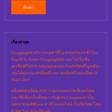
สำหรับ:
สวน
SSR
11
เรื่องล่าสุด
Hengjing168 บริการเกมคาสิโน ครบครัน 24 ชั่วโมง
Top 83 by Foster Hengjing168d.com โปรโมชั่น
เครดิตฟรี 100% กล่องสุ่มเฮงเฮง รับเครดิตฟรี ยูสเดียว
เล่นได้ทุกเกม เครดิตฟรี แจก เครดิตฟรี เยอะที่สุด 29
กันยา 2569
สล็อต888 สล็อต 2026 รวมเกมแตกง่าย ฟีเจอร์เด่น
และวิธีเลือกเว็บที่เหมาะกับผู้เล่น 3 August 69 เว็บ
แตกง่าย jin888.asia คาสิโนออนไลน์ เว็บเปิดใหม่ ใหม่
ล่าสุด Top 41 by Nicole