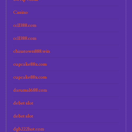
Casino
cc11388.com
cc11388.com
chinatown888.win
cupcake88x.com
cupcake88x.com
daruma1688.com
debet slot
debet slot
dgb222hot.com