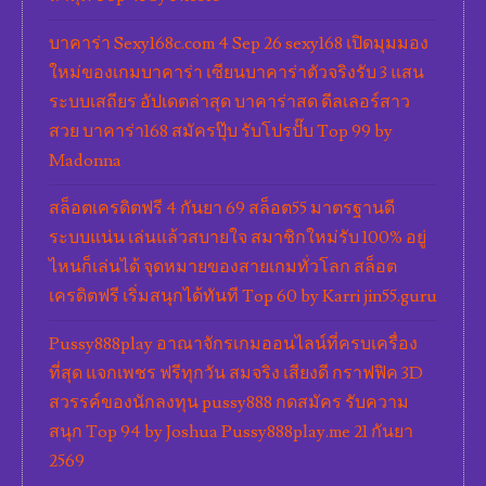
บาคาร่า Sexy168c.com 4 Sep 26 sexy168 เปิดมุมมอง
ใหม่ของเกมบาคาร่า เซียนบาคาร่าตัวจริงรับ 3 แสน
ระบบเสถียร อัปเดตล่าสุด บาคาร่าสด ดีลเลอร์สาว
สวย บาคาร่า168 สมัครปุ๊บ รับโปรปั๊บ Top 99 by
Madonna
สล็อตเครดิตฟรี 4 กันยา 69 สล็อต55 มาตรฐานดี
ระบบแน่น เล่นแล้วสบายใจ สมาชิกใหม่รับ 100% อยู่
ไหนก็เล่นได้ จุดหมายของสายเกมทั่วโลก สล็อต
เครดิตฟรี เริ่มสนุกได้ทันที Top 60 by Karri jin55.guru
Pussy888play อาณาจักรเกมออนไลน์ที่ครบเครื่อง
ที่สุด แจกเพชร ฟรีทุกวัน สมจริง เสียงดี กราฟฟิค 3D
สวรรค์ของนักลงทุน pussy888 กดสมัคร รับความ
สนุก Top 94 by Joshua Pussy888play.me 21 กันยา
2569