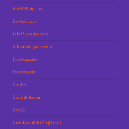
kitti999vip.com
ktv4sd.com
lala55-casino.com
lalikabetsgame.com
lastexas.site
lastexas.site
lion123
lionth168.com
live22
lockdown168 เข้าสู่ระบบ