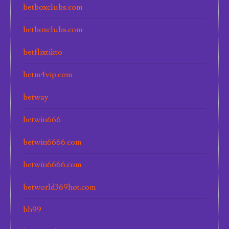
betboxclubs.com
betboxclubs.com
betflixtikto
betm4vip.com
betway
betwin666
betwin6666.com
betwin6666.com
betworld369hot.com
bh99