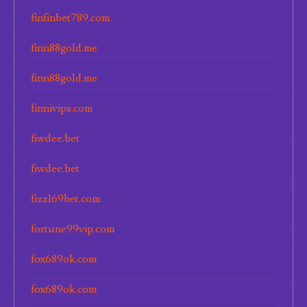
finfinbet789.com
finn88gold.me
finn88gold.me
finnivips.com
fiwdee.bet
fiwdee.bet
fizz169bet.com
fortune99vip.com
fox689ok.com
fox689ok.com