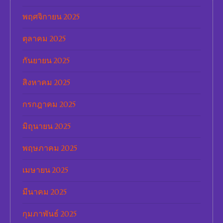
พฤศจิกายน 2025
ตุลาคม 2025
กันยายน 2025
สิงหาคม 2025
กรกฎาคม 2025
มิถุนายน 2025
พฤษภาคม 2025
เมษายน 2025
มีนาคม 2025
กุมภาพันธ์ 2025