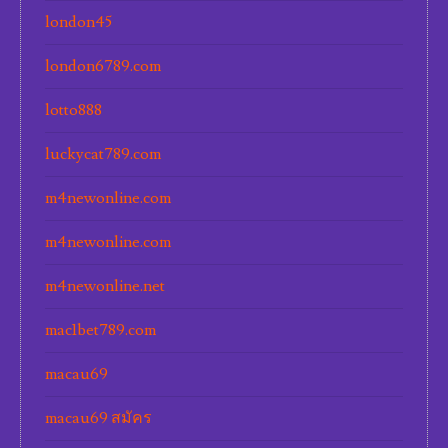
london45
london6789.com
lotto888
luckycat789.com
m4newonline.com
m4newonline.com
m4newonline.net
mac1bet789.com
macau69
macau69 สมัคร