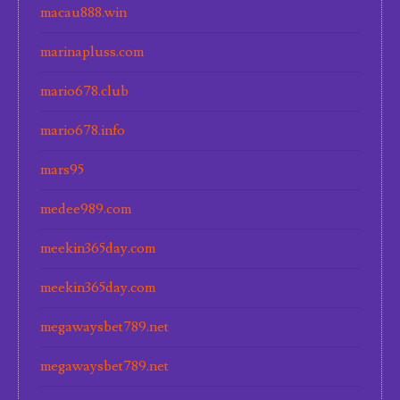
macau888.win
marinapluss.com
mario678.club
mario678.info
mars95
medee989.com
meekin365day.com
meekin365day.com
megawaysbet789.net
megawaysbet789.net