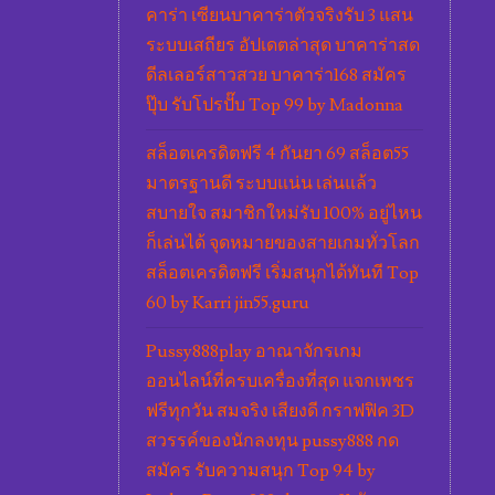
คาร่า เซียนบาคาร่าตัวจริงรับ 3 แสน
ระบบเสถียร อัปเดตล่าสุด บาคาร่าสด
ดีลเลอร์สาวสวย บาคาร่า168 สมัคร
ปุ๊บ รับโปรปั๊บ Top 99 by Madonna
สล็อตเครดิตฟรี 4 กันยา 69 สล็อต55
มาตรฐานดี ระบบแน่น เล่นแล้ว
สบายใจ สมาชิกใหม่รับ 100% อยู่ไหน
ก็เล่นได้ จุดหมายของสายเกมทั่วโลก
สล็อตเครดิตฟรี เริ่มสนุกได้ทันที Top
60 by Karri jin55.guru
Pussy888play อาณาจักรเกม
ออนไลน์ที่ครบเครื่องที่สุด แจกเพชร
ฟรีทุกวัน สมจริง เสียงดี กราฟฟิค 3D
สวรรค์ของนักลงทุน pussy888 กด
สมัคร รับความสนุก Top 94 by