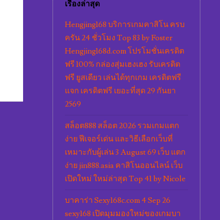
PGสล็อตPG
เรื่องล่าสุด
ทดลอง
จ่าย
Hengjing168 บริการเกมคาสิโน ครบ
จริง
ครัน 24 ชั่วโมง Top 83 by Foster
เชื่อ
ถือ
Hengjing168d.com โปรโมชั่นเครดิต
ได้
ฟรี 100% กล่องสุ่มเฮงเฮง รับเครดิต
เสีย
ฟรี ยูสเดียว เล่นได้ทุกเกม เครดิตฟรี
มี
คืน
แจก เครดิตฟรี เยอะที่สุด 29 กันยา
PG
2569
SLOT
คุ้ม
สล็อต888 สล็อต 2026 รวมเกมแตก
ค่า
ง่าย ฟีเจอร์เด่น และวิธีเลือกเว็บที่
สุด!
TOP
เหมาะกับผู้เล่น 3 August 69 เว็บ แตก
67
ง่าย jin888.asia คาสิโนออนไลน์ เว็บ
BY
ALEXANDER
เปิดใหม่ ใหม่ล่าสุด Top 41 by Nicole
LEETGAMERS.ASIA
1
บาคาร่า Sexy168c.com 4 Sep 26
AUG
sexy168 เปิดมุมมองใหม่ของเกมบา
2023