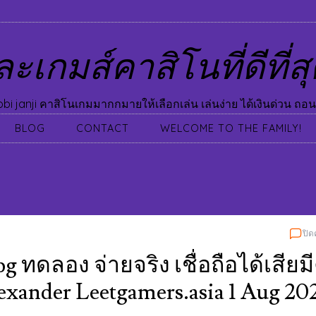
เกมส์คาสิโนที่ดีที่สุ
bi janji คาสิโนเกมมากกมายให้เลือกเล่น เล่นง่าย ได้เงินด่วน ถอนเร็
BLOG
CONTACT
WELCOME TO THE FAMILY!
ปิด
 ทดลอง จ่ายจริง เชื่อถือได้เสียมี
Alexander Leetgamers.asia 1 Aug 20