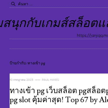
Skip
ค้นหา
to
สำหรับ:
content
สนุกกับเกมส์สล็อตและ
https://janjiqq.mo
ป้ายกำกับ:
ทางเข้า pg
10 กรกฎาคม 2023
PAUL HAYES
ทางเข้า pg เว็บสล็อต pgสล็อตpg
pg slot คุ้มค่าสุด! Top 67 by 