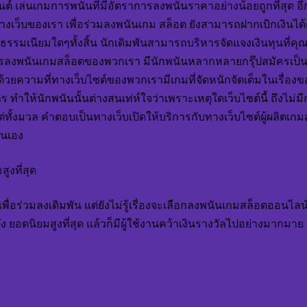
ต์ เล่นเกมการพนันที่มีอัตราการลงพนันราคาอย่างน้อยถูกที่สุด อีก
งเว็บของเรา เพื่อร่วมลงพนันเกม สล็อต ยังสามารถฝากเบิกเงินได้
าธรรมเนียมใดๆทั้งสิ้น นักเดิมพันสามารถบริหารจัดแจงเงินทุนที่คุ
้การลงพนันเกมสล็อตของพวกเรา มีนักพนันหลากหลายกรุ๊ปสมัครเป็
วยความที่ทางเว็บไซต์ของพวกเรามีเกมที่จัดหนักจัดเต็มในเรื่องข
 ทำให้นักพนันนั้นต่างสนเท่ห์ใจว่าเพราะเหตุใดเว็บไซต์นี้ ถึงไม่ม
ต่ทั้งมวล คำตอบเป็นทางเว็บเปิดให้บริการกับทางเว็บไซต์ผู้ผลิตเก
่นเอง
ูงที่สุด
่อร่วมลงเดิมพัน แต่ยังไม่รู้เรื่องจะเลือกลงพนันเกมสล็อตออนไลน
 ยอดนิยมสูงที่สุด แล้วก็มีผู้ใช้งานคว้าเงินรางวัลไปอย่างมากมาย 