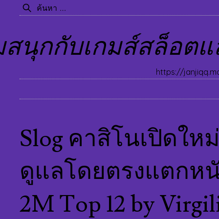
Skip
ค้นหา
to
สำหรับ:
content
สนุกกับเกมส์สล็อตและ
https://janjiqq.mo
Slog คาสิโนเปิดใหม่พ
ดูแลโดยตรงแตกหนัก
2M Top 12 by Virgil