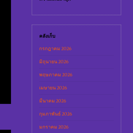
คลังเก็บ
กรกฎาคม 2026
มิถุนายน 2026
พฤษภาคม 2026
เมษายน 2026
มีนาคม 2026
กุมภาพันธ์ 2026
มกราคม 2026