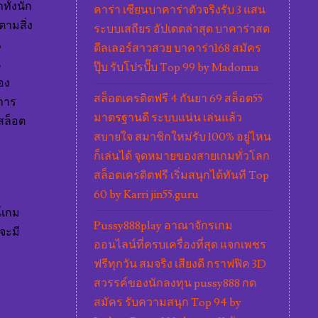
กา
ทั้งนัก
คาร่า เซียนบาคาร่าตัวจริงรับ 3 แสน
รัน
ตามสิ่ง
ระบบเสถียร อัปเดตล่าสุด บาคาร่าสด
ตี
ณ
สมาชิก
ดีลเลอร์สาวสวย บาคาร่า168 สมัคร
2M
น
ปุ๊บ รับโปรปั๊บ Top 99 by Madonna
TOP
อง
12
สล็อตเครดิตฟรี 4 กันยา 69 สล็อต55
ีการ
BY
มาตรฐานดี ระบบแน่น เล่นแล้ว
VIRGILIO
มสล็อต
PGSLOTTH.ASIA
สบายใจ สมาชิกใหม่รับ 100% อยู่ไหน
6
ก็เล่นได้ จุดหมายของสายเกมทั่วโลก
FEB
2024
สล็อตเครดิตฟรี เริ่มสนุกได้ทันที Top
60 by Karri jin55.guru
์เกม
Pussy888play อาณาจักรเกม
จะมี
ออนไลน์ที่ครบเครื่องที่สุด แจกเพชร
ฟรีทุกวัน สมจริง เสียงดี กราฟฟิค 3D
สวรรค์ของนักลงทุน pussy888 กด
สมัคร รับความสนุก Top 94 by