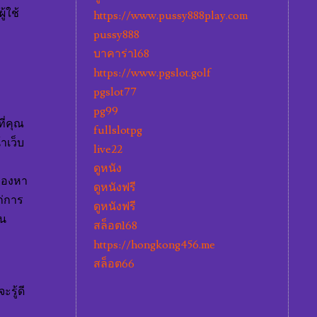
้ใช้
https://www.pussy888play.com
pussy888
บาคาร่า168
https://www.pgslot.golf
pgslot77
pg99
ี่คุณ
fullslotpg
าเว็บ
live22
ดูหนัง
งมองหา
ดูหนังฟรี
ก่การ
ดูหนังฟรี
ัน
สล็อต168
https://hongkong456.me
สล็อต66
รู้ดี