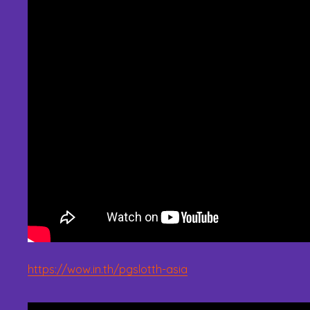
https://wow.in.th/pgslotth-asia