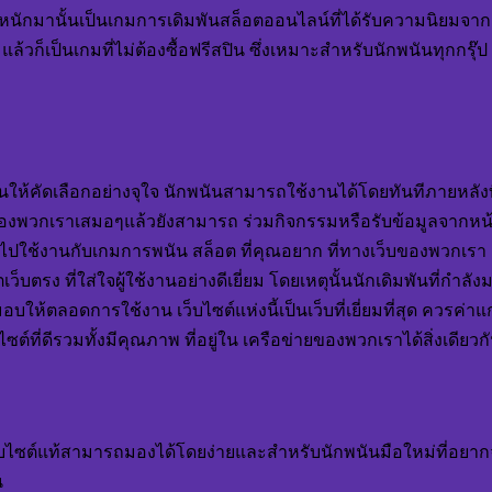
หนักมานั้นเป็นเกมการเดิมพันสล็อตออนไลน์ที่ได้รับความนิยมจากผู
ล้วก็เป็นเกมที่ไม่ต้องซื้อฟรีสปิน ซึ่งเหมาะสำหรับนักพนันทุกกรุ๊ป
นให้คัดเลือกอย่างจุใจ นักพนันสามารถใช้งานได้โดยทันทีภายหลังท
์ของพวกเราเสมอๆแล้วยังสามารถ ร่วมกิจกรรมหรือรับข้อมูลจากหน้
ฟรีไปใช้งานกับเกมการพนัน สล็อต ที่คุณอยาก ที่ทางเว็บของพวกเรา
ตรง ที่ใส่ใจผู้ใช้งานอย่างดีเยี่ยม โดยเหตุนั้นนักเดิมพันที่กำลั
์มอบให้ตลอดการใช้งาน เว็บไซต์แห่งนี้เป็นเว็บที่เยี่ยมที่สุด ควรค่าแ
์ที่ดีรวมทั้งมีคุณภาพ ที่อยู่ใน เครือข่ายของพวกเราได้สิ่งเดียวก
บไซต์แท้สามารถมองได้โดยง่ายและสำหรับนักพนันมือใหม่ที่อยากจะ
น