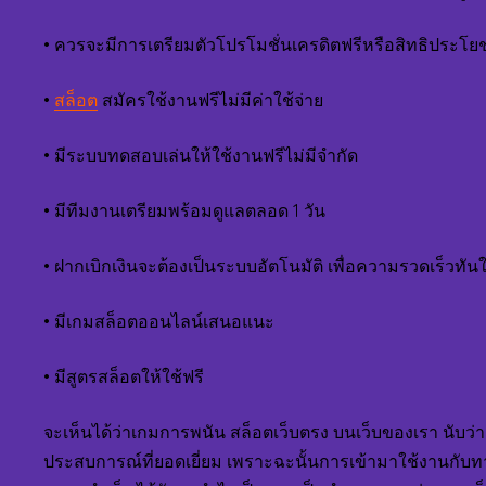
• ควรจะมีการเตรียมตัวโปรโมชั่นเครดิตฟรีหรือสิทธิประโ
•
สล็อต
สมัครใช้งานฟรีไม่มีค่าใช้จ่าย
• มีระบบทดสอบเล่นให้ใช้งานฟรีไม่มีจำกัด
• มีทีมงานเตรียมพร้อมดูแลตลอด 1 วัน
• ฝากเบิกเงินจะต้องเป็นระบบอัตโนมัติ เพื่อความรวดเร็วทัน
• มีเกมสล็อตออนไลน์เสนอแนะ
• มีสูตรสล็อตให้ใช้ฟรี
จะเห็นได้ว่าเกมการพนัน สล็อตเว็บตรง บนเว็บของเรา นับว่าเ
ประสบการณ์ที่ยอดเยี่ยม เพราะฉะนั้นการเข้ามาใช้งานกับทาง