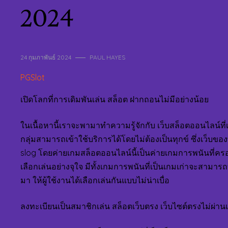
2024
24 กุมภาพันธ์ 2024
PAUL HAYES
PGSlot
เปิดโลกที่การเดิมพันเล่น สล็อต ฝากถอนไม่มีอย่างน้อย
ในเนื้อหานี้เราจะพามาทำความรู้จักกับ เว็บสล็อตออนไลน์ที
กลุ่มสามารถเข้าใช้บริการได้โดยไม่ต้องเป็นทุกข์ ซึ่งเว็บขอ
slog โดยค่ายเกมสล็อตออนไลน์นี้เป็นค่ายเกมการพนันที่คร
เลือกเล่นอย่างจุใจ มีทั้งเกมการพนันที่เป็นเกมเก่าจะสามารถ
มา ให้ผู้ใช้งานได้เลือกเล่นกันแบบไม่น่าเบื่อ
ลงทะเบียนเป็นสมาชิกเล่น สล็อตเว็บตรง เว็บไซต์ตรงไม่ผ่านเ