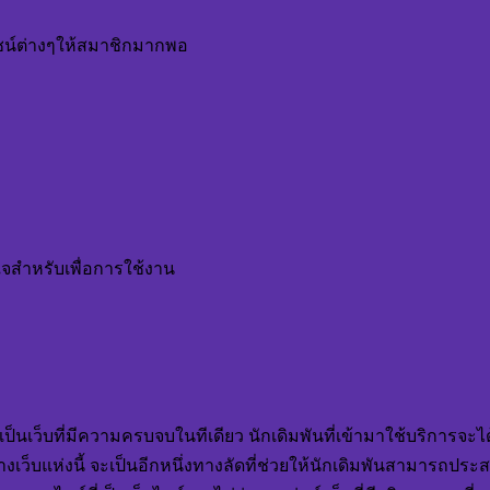
ยชน์ต่างๆให้สมาชิกมากพอ
ใจสำหรับเพื่อการใช้งาน
ป็นเว็บที่มีความครบจบในทีเดียว นักเดิมพันที่เข้ามาใช้บริการจะได
เว็บแห่งนี้ จะเป็นอีกหนึ่งทางลัดที่ช่วยให้นักเดิมพันสามารถประ