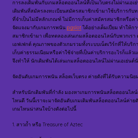
การลงเดิมพันกับเกมสล็อตออนไลน์ที่เป็นเว็บตรงไม่ผ่านเอเย่น
เดิมพันที่สมัครลงทะเบียนสมัครสมาชิกเข้ามาใช้บริการกับทา
ที่จำเป็นไม่มีหลักเกณฑ์ ไม่มีการเก็บค่าสมัครสมาชิกหรือค่
จัดแจงมากับเกมการพนัน
pgslot
ได้อย่างเต็มเปี่ยม ทำให
สมาชิกเข้ามา เพื่อทดลองเล่นเกมสล็อตออนไลน์กับพวกเรา ด้
เอฟเฟกต์ คุณภาพของตัวเกมรวมทั้งระบบเน็ตเวิร์กที่ให้บริการ
เก็บค่าธรรมเนียมหรือค่าใช้จ่ายที่เป็นค่าบริการอะไรก็แล้วแ
จึงทำให้ นักเดิมพันได้เล่นเกมสล็อตออนไลน์ไม่ผ่านเอเย่นต์นั
จัดอันดับเกมการพนัน สล็อตเว็บตรง ค่ายดังที่ได้รับความนิยมส
สำหรับนักเดิมพันที่กำลัง มองหาเกมการพนันสล็อตออนไลน์เพื
ไหนดี วันนี้เราจะมาจัดอันดับเกมเดิมพันสล็อตออนไลน์ค่ายดัง
เกมไหนน่าสนใจบ้างดังต่อไปนี้
1. สาวถ้ำ หรือ Treasure of Aztec