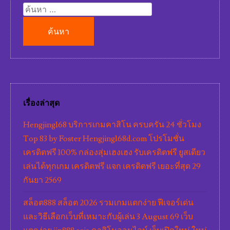
ค้นหา
สำหรับ:
เรื่องล่าสุด
Hengjing168 บริการเกมคาสิโน ครบครัน 24 ชั่วโมง
Top 83 by Foster Hengjing168d.com โปรโมชั่น
เครดิตฟรี 100% กล่องสุ่มเฮงเฮง รับเครดิตฟรี ยูสเดียว
เล่นได้ทุกเกม เครดิตฟรี แจก เครดิตฟรี เยอะที่สุด 29
กันยา 2569
สล็อต888 สล็อต 2026 รวมเกมแตกง่าย ฟีเจอร์เด่น
และวิธีเลือกเว็บที่เหมาะกับผู้เล่น 3 August 69 เว็บ