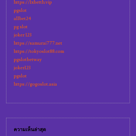
https://1xbetth.vip
pgslot
allbet24
pg slot
joker 123
https://samurai777.net
https://tokyoslot88.com
pgslotbetway
joker123
pgslot
https://gogoslot.asia
ความเห็นล่าสุด