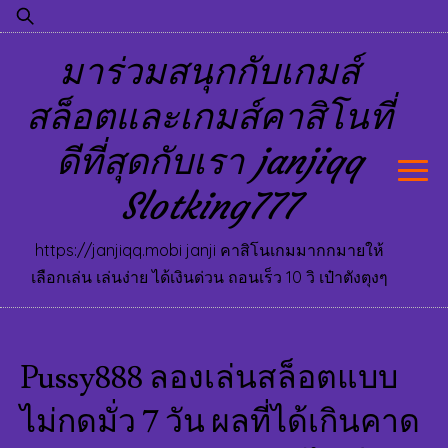
Skip
ค้นหา
to
สำหรับ:
มาร่วมสนุกกับเกมส์
content
สล็อตและเกมส์คาสิโนที่
ดีที่สุดกับเรา janjiqq
Slotking777
https://janjiqq.mobi janji คาสิโนเกมมากกมายให้
เลือกเล่น เล่นง่าย ได้เงินด่วน ถอนเร็ว 10 วิ เป๋าตังตุงๆ
Pussy888 ลองเล่นสล็อตแบบ
ไม่กดมั่ว 7 วัน ผลที่ได้เกินคาด