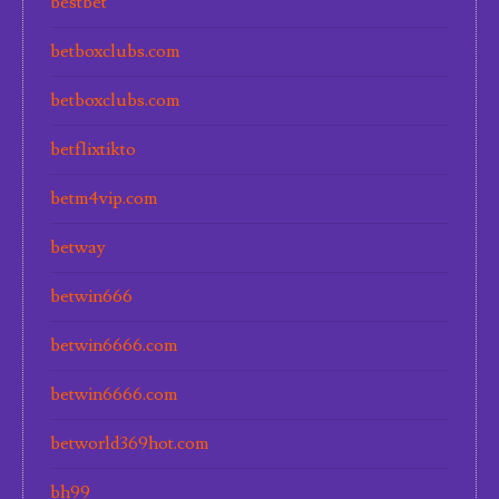
bestbet
betboxclubs.com
betboxclubs.com
betflixtikto
betm4vip.com
betway
betwin666
betwin6666.com
betwin6666.com
betworld369hot.com
bh99