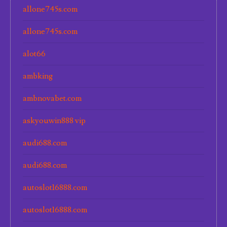
allone745s.com
allone745s.com
alot66
ambking
ambnovabet.com
askyouwin888 vip
audi688.com
audi688.com
autoslot16888.com
autoslot16888.com