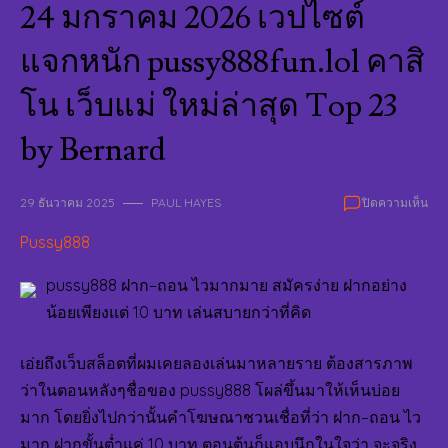
24 มกราคม 2026 เวปไซต์
แจกหนัก pussy888fun.lol คาสิ
โน เว็บแม่ ใหม่ล่าสุด Top 23
by Bernard
บน
29 ธันวาคม 2025
PAUL HAYES
ปิดความเห็น
PU
Pussy888
ลอง
เล่น
สล็
pussy888 ฝาก–ถอน ไวมากมาย สมัครง่าย ฝากอย่าง
แบ
น้อยเพียงแต่ 10 บาท เล่นสบายกว่าที่คิด
ไม่
กด
เอ่ยถึงเว็บสล็อตที่ผมเคยลองเล่นมาหลายราย ต้องสารภาพ
มั่ว
7
ว่าในตอนหลังๆชื่อของ pussy888 โผล่ขึ้นมาให้เห็นบ่อย
วัน
มาก โดยยิ่งไปกว่านั้นคำโฆษณาชวนเชื่อที่ว่า ฝาก–ถอน ไว
ผล
มาก ฝากขั้นต่ำแค่ 10 บาท ตอนต้นก็แอบนึกในใจว่า จะจริง
ที่