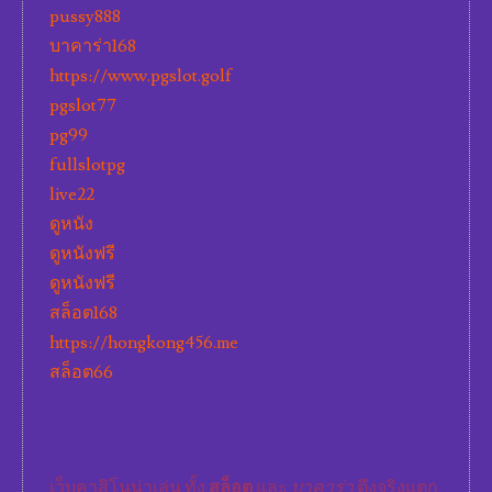
pussy888
บาคาร่า168
https://www.pgslot.golf
pgslot77
pg99
fullslotpg
live22
ดูหนัง
ดูหนังฟรี
ดูหนังฟรี
สล็อต168
https://hongkong456.me
สล็อต66
เว็บคาสิโนน่าเล่น ทั้ง
สล็อต
และ
บาคาร่า
ตึงจริงแตก