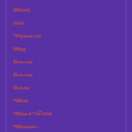
188betth
1xbit1
789pluss.com
888pg
8lots.com
8lots.com
8lots.me
918Kiss
918kiss ดาวน์โหลด
918kissauto