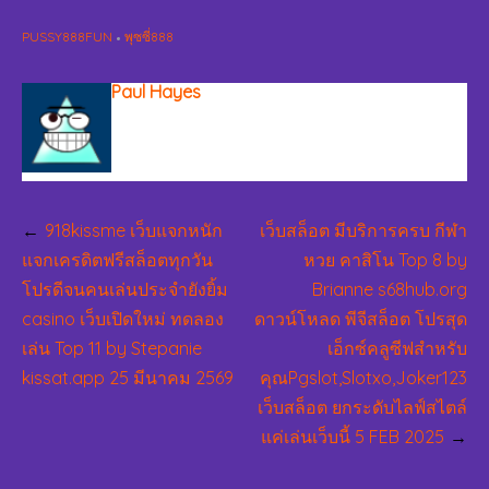
PUSSY888FUN
พุซซี่888
Paul Hayes
แนะแนว
918kissme เว็บแจกหนัก
เว็บสล็อต มีบริการครบ กีฬา
เรื่อง
แจกเครดิตฟรีสล็อตทุกวัน
หวย คาสิโน Top 8 by
โปรดีจนคนเล่นประจำยังยิ้ม
Brianne s68hub.org
casino เว็บเปิดใหม่ ทดลอง
ดาวน์โหลด พีจีสล็อต โปรสุด
เล่น Top 11 by Stepanie
เอ็กซ์คลูซีฟสำหรับ
kissat.app 25 มีนาคม 2569
คุณPgslot,Slotxo,Joker123
เว็บสล็อต ยกระดับไลฟ์สไตล์
แค่เล่นเว็บนี้ 5 FEB 2025