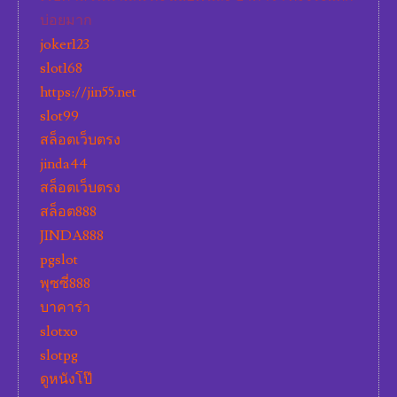
บ่อยมาก
joker123
slot168
https://jin55.net
slot99
สล็อตเว็บตรง
jinda44
สล็อตเว็บตรง
สล็อต888
JINDA888
pgslot
พุซซี่888
บาคาร่า
slotxo
slotpg
ดูหนังโป๊