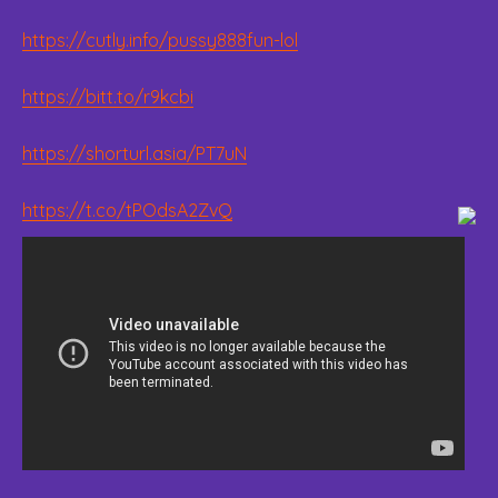
https://cutly.info/pussy888fun-lol
https://bitt.to/r9kcbi
https://shorturl.asia/PT7uN
https://t.co/tPOdsA2ZvQ