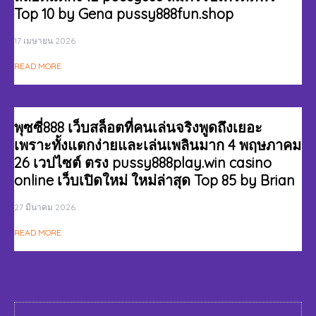
Top 10 by Gena pussy888fun.shop
17 เมษายน 2026
READ MORE
พุซซี่888 เว็บสล็อตที่คนเล่นจริงพูดถึงเยอะ
เพราะทั้งแตกง่ายและเล่นเพลินมาก 4 พฤษภาคม
26 เวปไซต์ ตรง pussy888play.win casino
online เว็บเปิดใหม่ ใหม่ล่าสุด Top 85 by Brian
27 มีนาคม 2026
READ MORE