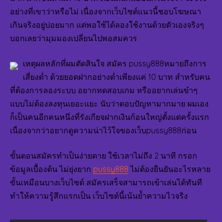
ได้
อย่างที่เขาว่าหรือไม่ เนื่องจากเว็บไซต์แนวนี้ชอบโฆษณา
เกิน
เกินจริงอยู่บ่อยมาก แต่พอใช้ได้ลองใช้งานด้วยตัวเองจริงๆ
คา
24
บอกเลยว่ามุมมองเปลี่ยนไปพอสมควร
มก
20
เหตุผลหลักที่ผมตัดสินใจ สมัคร pussy888หมายถึงการ
เวป
เสี่ยงต่ำ ด้วยยอดฝากอย่างต่ำเพียงแค่ 10 บาท สำหรับคน
ไซต
แจ
ที่ต้องการลองระบบ อยากทดสอบเกม หรืออยากเล่นขำๆ
หนั
แบบไม่ต้องลงทุนเยอะแยะ นับว่าตอบปัญหามากมาย ผมเอง
PUS
ก็เป็นคนอีกคนหนึ่งที่รังเกียจฝากเงินก้อนใหญ่ตั้งแต่ครั้งแรก
คา
สิโน
เนื่องจากว่าอยากดูความน่าไว้ใจของเว็บpussy888ก่อน
เว็บ
แม่
ขั้นตอนสมัครทำเป็นง่ายดาย ใช้เวลาไม่ถึง 2 นาที กรอก
ใหม
ล่าส
ข้อมูลเบื้องต้น ไม่ยุ่งยาก
pussy888
ไม่ต้องยืนยันอะไรหลาย
TO
ขั้นเหมือนบางเว็บไซต์ สมัครเสร็จสามารถเข้าเล่นได้ทันที
23
ทำให้ความรู้สึกแรกเป็น เว็บไซต์นี้เน้นย้ำความไวจริง
BY
BE