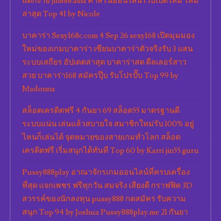
แตกง่าย jin888.asia คาสิโนออนไลน์ เว็บเปิดใหม่ ใหม่
ล่าสุด Top 41 by Nicole
บาคาร่า Sexy168c.com 4 Sep 26 sexy168 เปิดมุมมอง
ใหม่ของเกมบาคาร่า เซียนบาคาร่าตัวจริงรับ 3 แสน
ระบบเสถียร อัปเดตล่าสุด บาคาร่าสด ดีลเลอร์สาว
สวย บาคาร่า168 สมัครปุ๊บ รับโปรปั๊บ Top 99 by
Madonna
สล็อตเครดิตฟรี 4 กันยา 69 สล็อต55 มาตรฐานดี
ระบบแน่น เล่นแล้วสบายใจ สมาชิกใหม่รับ 100% อยู่
ไหนก็เล่นได้ จุดหมายของสายเกมทั่วโลก สล็อต
เครดิตฟรี เริ่มสนุกได้ทันที Top 60 by Karri jin55.guru
Pussy888play อาณาจักรเกมออนไลน์ที่ครบเครื่อง
ที่สุด แจกเพชร ฟรีทุกวัน สมจริง เสียงดี กราฟฟิค 3D
สวรรค์ของนักลงทุน pussy888 กดสมัคร รับความ
สนุก Top 94 by Joshua Pussy888play.me 21 กันยา