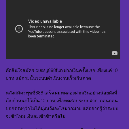
ตัดสินใจสมัคร pussy888fun ฝากเงินครั้งแรก เพียงแค่ 10
บาท แม้กระนั้นระบบดำเนินงานเร็วเกินคาด
หลังสมัครพุซซี่888 เสร็จ ผมทดลองฝากเงินอย่างน้อยดังที่
เว็บกำหนดไว้เป็น 10 บาท เพื่อทดสอบระบบฝาก–ถอนก่อน
บอกตรงๆว่าไม่ได้มุ่งหวังอะไรมากมาย แค่อยากรู้ว่าระบบ
จะช้าไหม เงินจะเข้าช้าหรือไม่