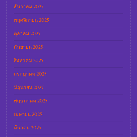
ธันวาคม 2025
พฤศจิกายน 2025
ตุลาคม 2025
กันยายน 2025
สิงหาคม 2025
กรกฎาคม 2025
มิถุนายน 2025
พฤษภาคม 2025
เมษายน 2025
มีนาคม 2025