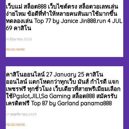
เว็บแม่ สล็อต888 เว็บไซต์ตรง สล็อตวอเลทเล่น
ง่ายไหม ข้อดีที่ทำให้หลายคนหันมาใช้มากขึ้น
ทดลองเล่น Top 77 by Janice Jin888.run 4 JUL
69 คาสิโน
14 มิถุนายน 2026
READ MORE
คาสิโนออนไลน์ 27 January 25 คาสิโน
ออนไลน์ แตกโหดกว่าทุกเว็บ มันส์ กำไรดี แจก
เพชรฟรี ทุกชั่วโมง เว็บเดียวที่สายพรีเมียมเลือก
ใช้Pgslot,JILI,Sa Gaming สล็อต888 สมัครรับ
เครดิตฟรี Top 87 by Garland panama888
27 พฤศจิกายน 2025
READ MORE