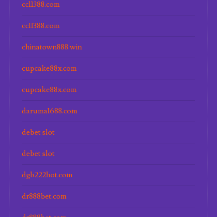
cc11388.com
cc11388.com
chinatown888.win
cupcake88x.com
cupcake88x.com
daruma1688.com
debet slot
debet slot
dgb222hot.com
dr888bet.com