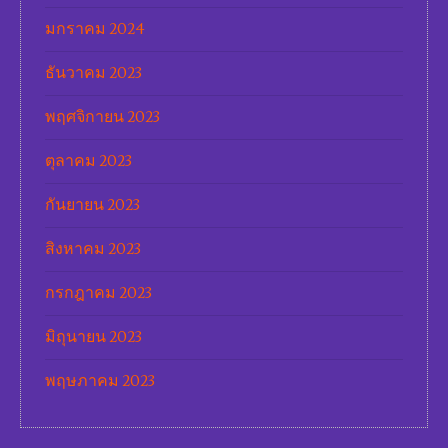
มกราคม 2024
ธันวาคม 2023
พฤศจิกายน 2023
ตุลาคม 2023
กันยายน 2023
สิงหาคม 2023
กรกฎาคม 2023
มิถุนายน 2023
พฤษภาคม 2023