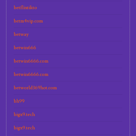
betflixtikto
betm4vip.com
betway
betwin666
betwin6666.com
betwin6666.com
betworld369hot.com
bh99
bigx9.tech
bigx9.tech