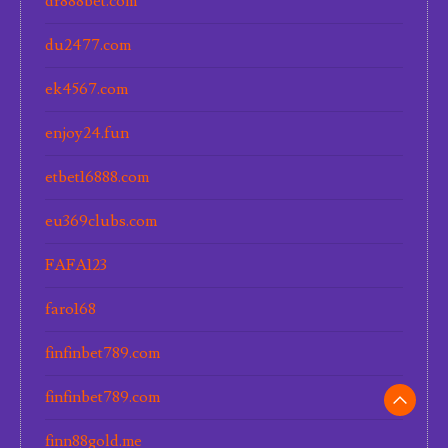
dr888bet.com
du2477.com
ek4567.com
enjoy24.fun
etbet16888.com
eu369clubs.com
FAFA123
faro168
finfinbet789.com
finfinbet789.com
finn88gold.me