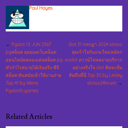
Paul Hayes
แนะแนว
Pgslot 12 JUN 2567
Slot 31 กรกฎา 2024 slotxo
เรื่อง
pgสล็อต สุดยอดเว็บสล็อต
สุดเร้าใจกับเกมใหม่สมัคร
ออนไลน์ทดลองเล่นสล็อต pg
xoslot ดาวน์โหลดง่ายบริการ
ทำกำไรสบายได้เงินจริง พีจี
อย่างจริงใจ slot คิดจะปั่น
สล็อต ทันสมัยเข้าใช้งานง่าย
คิดถึงที่นี่ Top 30 by Lesley
Top 41 by Alena
slotxo24hr.win
Pgslotth.games
Related Articles