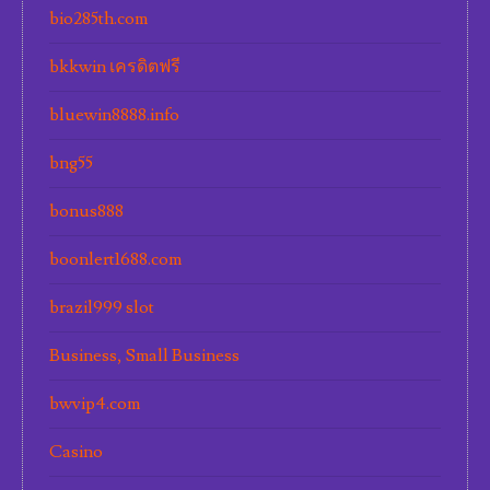
bio285th.com
bkkwin เครดิตฟรี
bluewin8888.info
bng55
bonus888
boonlert1688.com
brazil999 slot
Business, Small Business
bwvip4.com
Casino