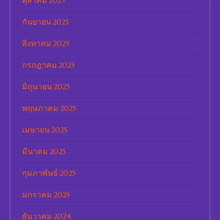
ตุลาคม 2025
กันยายน 2025
สิงหาคม 2025
กรกฎาคม 2025
มิถุนายน 2025
พฤษภาคม 2025
เมษายน 2025
มีนาคม 2025
กุมภาพันธ์ 2025
มกราคม 2025
ธันวาคม 2024