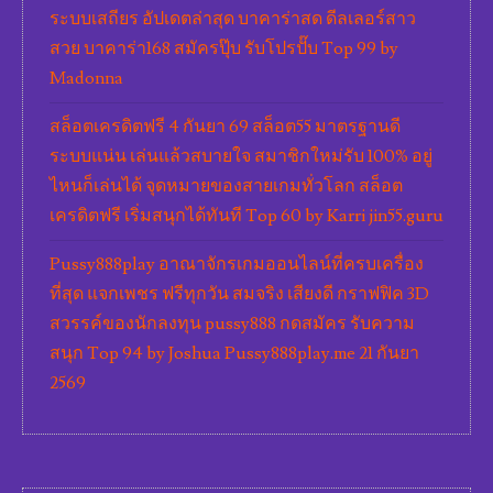
ระบบเสถียร อัปเดตล่าสุด บาคาร่าสด ดีลเลอร์สาว
สวย บาคาร่า168 สมัครปุ๊บ รับโปรปั๊บ Top 99 by
Madonna
สล็อตเครดิตฟรี 4 กันยา 69 สล็อต55 มาตรฐานดี
ระบบแน่น เล่นแล้วสบายใจ สมาชิกใหม่รับ 100% อยู่
ไหนก็เล่นได้ จุดหมายของสายเกมทั่วโลก สล็อต
เครดิตฟรี เริ่มสนุกได้ทันที Top 60 by Karri jin55.guru
Pussy888play อาณาจักรเกมออนไลน์ที่ครบเครื่อง
ที่สุด แจกเพชร ฟรีทุกวัน สมจริง เสียงดี กราฟฟิค 3D
สวรรค์ของนักลงทุน pussy888 กดสมัคร รับความ
สนุก Top 94 by Joshua Pussy888play.me 21 กันยา
2569