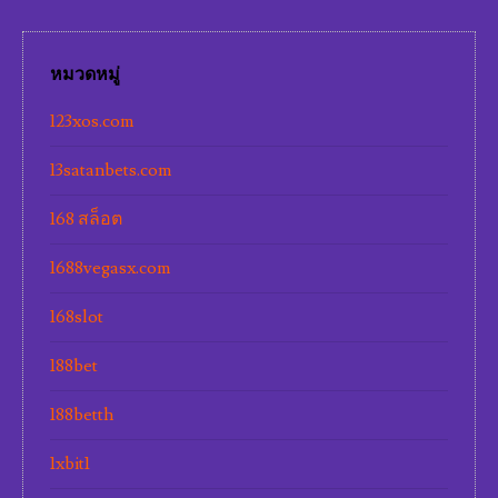
หมวดหมู่
123xos.com
13satanbets.com
168 สล็อต
1688vegasx.com
168slot
188bet
188betth
1xbit1