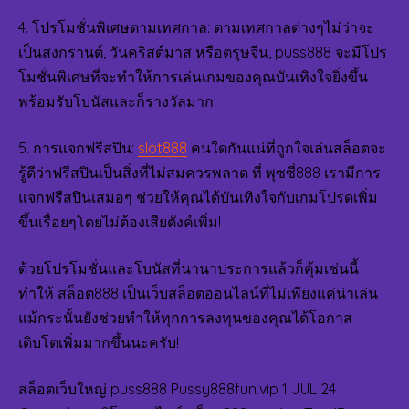
4. โปรโมชั่นพิเศษตามเทศกาล: ตามเทศกาลต่างๆไม่ว่าจะ
เป็นสงกรานต์, วันคริสต์มาส หรือตรุษจีน, puss888 จะมีโปร
โมชั่นพิเศษที่จะทำให้การเล่นเกมของคุณบันเทิงใจยิ่งขึ้น
พร้อมรับโบนัสและก็รางวัลมาก!
5. การแจกฟรีสปิน:
slot888
คนใดกันแน่ที่ถูกใจเล่นสล็อตจะ
รู้ดีว่าฟรีสปินเป็นสิ่งที่ไม่สมควรพลาด ที่ พุซซี่888 เรามีการ
แจกฟรีสปินเสมอๆ ช่วยให้คุณได้บันเทิงใจกับเกมโปรดเพิ่ม
ขึ้นเรื่อยๆโดยไม่ต้องเสียตังค์เพิ่ม!
ด้วยโปรโมชั่นและโบนัสที่นานาประการแล้วก็คุ้มเช่นนี้
ทำให้ สล็อต888 เป็นเว็บสล็อตออนไลน์ที่ไม่เพียงแค่น่าเล่น
แม้กระนั้นยังช่วยทำให้ทุกการลงทุนของคุณได้โอกาส
เติบโตเพิ่มมากขึ้นนะครับ!
สล็อตเว็บใหญ่ puss888 Pussy888fun.vip 1 JUL 24