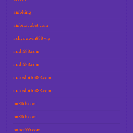
ambking
ambnovabet.com
askyouwin888 vip
audi688.com
audi688.com
autoslot16888.com
autoslot16888.com
ba88th.com
ba88th.com
babet555.com