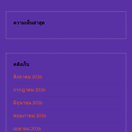
ความเห็นล่าสุด
คลังเก็บ
สิงหาคม 2026
กรกฎาคม 2026
มิถุนายน 2026
พฤษภาคม 2026
เมษายน 2026