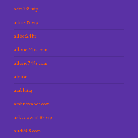
adm789.vip
adm789.vip
allbet24hr
allone745s.com
allone745s.com
alot66
ambking
ambnovabet.com
askyouwin888 vip
audi688.com