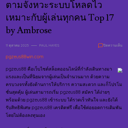
ตามจังหวะระบบโหลดไว
เหมาะกับผู้เล่นทุกคน Top 17
by Ambrose
บน
11 ตุลาคม 2025
PAUL HAYES
ปิดความเห็น
PG
pgzeus88win.com
สมั
25
พฤศ
pgzeus88 คือเว็บไซต์สล็อตออนไลน์ที่กำลังเดินทางมา
PG
แรงและเป็นที่นิยมจากผู้เล่นเป็นจำนวนมาก ด้วยความ
สมั
ครบวงจรทั้งยังด้านการให้บริการ ความสะดวก และก็โปรโม
ราง
ใหญ
ชั่นสุดคุ้ม ผู้เล่นสามารถเริ่ม pgzeus88 สมัคร ได้ง่ายๆ
มา
พร้อมด้วย pgzeus88 เข้าระบบ ได้รวดเร็วทันใจ และยังได้
ตา
รับสิทธิพิเศษ pgzeus88 เครดิตฟรี เพื่อใช้ต่อยอดการเดิมพัน
จัง
ระบ
โดยไม่ต้องลงทุนเอง
โห
ไว