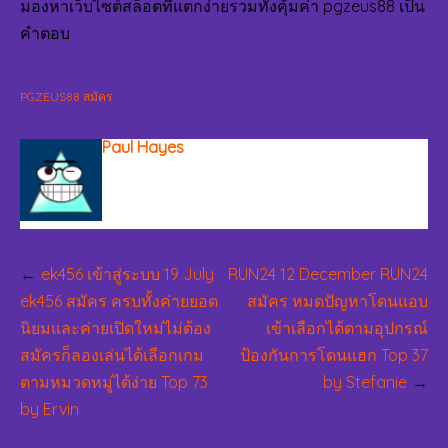
มองหาเว็บไซต์สล็อตที่แตกง่ายรวมทั้งคุ้มค่า pgzeus88 เป็น
คำตอบ
PGZEUS88 สมัคร
Paul Hayes
แนะแนว
ek456 เข้าสู่ระบบ 19 July
RUN24 12 December RUN24
เรื่อง
ek456 สมัคร ครบทั้งค่ายยอด
สมัคร หมดปัญหาโดนแอบ
นิยมและค่ายเปิดใหม่ไม่ต้อง
เข้าเลือกได้ตามอุปกรณ์
สมัครก็ลองเล่นได้เลือกเกม
ป้องกันการโดนแฮก Top 37
ตามหมวดหมู่ได้ง่าย Top 73
by Stefanie
by Ervin