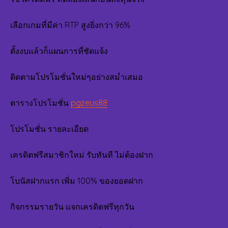
เลือกเกมที่มีค่า RTP สูงยิ่งกว่า 96%
ตั้งงบแล้วก็แผนการที่ชัดแจ้ง
ติดตามโปรโมชั่นใหม่ๆอย่างสม่ำเสมอ
ตารางโปรโมชั่น
pgzeus88
โปรโมชั่น รายละเอียด
เครดิตฟรีสมาชิกใหม่ รับทันที ไม่ต้องฝาก
โบนัสฝากแรก เพิ่ม 100% ของยอดฝาก
กิจกรรมรายวัน แจกเครดิตฟรีทุกวัน