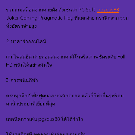
รวมเกมสล็อตจากค่ายดัง ดังเช่นว่า PG Soft,
pgzeus88
Joker Gaming, Pragmatic Play ที่แตกง่าย กราฟิกงาม รวม
ทั้งอัตราจ่ายสูง
2. บาคาร่าออนไลน์
เกมไพ่สุดฮิต ถ่ายทอดสดจากคาสิโนจริง ภาพชัดระดับ Full
HD พนันได้อย่างมั่นใจ
3. การพนันกีฬา
ครบทุกลีกดังทั้งฟุตบอล บาสเกตบอล แล้วก็กีฬาอื่นๆพร้อม
ค่าน้ำประปาที่เยี่ยมที่สุด
เทคนิคการเล่น pgzeus88 ให้ได้กำไร
ใช้ เครดิตฟรี ทดลองเล่นก่อนลงทุนจริง