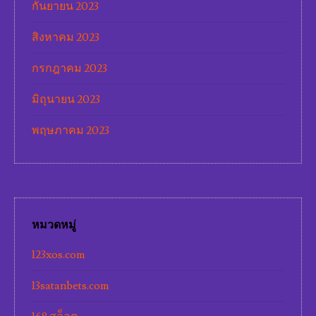
กันยายน 2023
สิงหาคม 2023
กรกฎาคม 2023
มิถุนายน 2023
พฤษภาคม 2023
หมวดหมู่
123xos.com
13satanbets.com