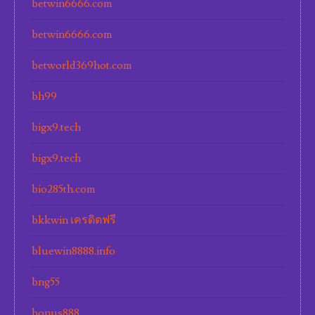
betwin6666.com
betwin6666.com
betworld369hot.com
bh99
bigx9.tech
bigx9.tech
bio285th.com
bkkwin เครดิตฟรี
bluewin8888.info
bng55
bonus888