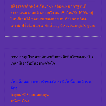
สล็อตเครดิตฟรี 4 กันยา 69 สล็อต55 มาตรฐานดี
ระบบแน่น เล่นแล้วสบายใจ สมาชิกใหม่รับ 100% อยู่
ไหนก็เล่นได้ จุดหมายของสายเกมทั่วโลก สล็อต
เครดิตฟรี เริ่มสนุกได้ทันที Top 60 by Karri jin55.guru
การบรรลุเป้าหมายมักมากับการตัดสินใจของเราใน
เวลาที่เรารับมันอย่างจริงใจ
เว็บสล็อตและบาคาร่าของโครตดีเว็บนี้เล่นแล้วรวย
จัดๆ
https://918kissauto.xyz
หนังชนโรง