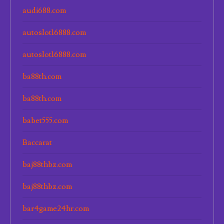
audi688.com
autoslot16888.com
autoslot16888.com
ba88th.com
ba88th.com
babet555.com
Baccarat
baj88thbz.com
baj88thbz.com
bar4game24hr.com