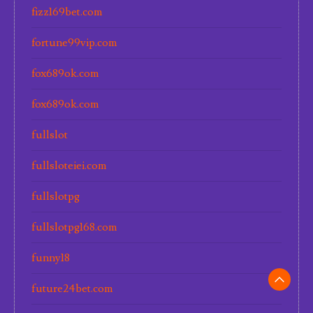
fizz169bet.com
fortune99vip.com
fox689ok.com
fox689ok.com
fullslot
fullsloteiei.com
fullslotpg
fullslotpg168.com
funny18
future24bet.com