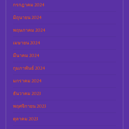
กรกฎาคม 2024
มิถุนายน 2024
พฤษภาคม 2024
เมษายน 2024
มีนาคม 2024
กุมภาพันธ์ 2024
มกราคม 2024
ธันวาคม 2023
พฤศจิกายน 2023
ตุลาคม 2023