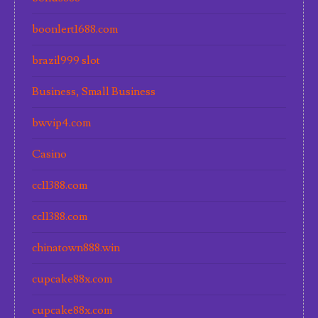
boonlert1688.com
brazil999 slot
Business, Small Business
bwvip4.com
Casino
cc11388.com
cc11388.com
chinatown888.win
cupcake88x.com
cupcake88x.com