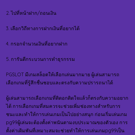
2. ไปที่หน้าฝาก/ถอนเงิน
3. เลือกวิถีทางการฝากเงินที่อยากได้
4. กรอกจำนวนเงินที่อยากฝาก
5. การันตีกระบวนการทำธุรกรรม
PGSLOT มีเกมสล็อตให้เลือกเล่นมากมาย ผู้เล่นสามารถ
เลือกเกมที่รู้สึกชื่นชอบและตรงกับความปรารถนาได้
ผู้เล่นสามารถเลือกเกมที่ติดอกติดใจแล้วก็ตรงกับความอยาก
ได้ การเลือกเกมที่สมควรจะช่วยเพิ่มช่องทางสำหรับการ
ชนะและทำให้การเล่นเกมเป็นไปอย่างสนุก ก่อนเริ่มเล่นเกม
pg99ผู้เล่นจะต้องตั้งค่าพนันตามงบประมาณของตัวเอง การ
ตั้งค่าเดิมพันที่เหมาะสมจะช่วยทำให้การเล่นเกมpg99เป็น