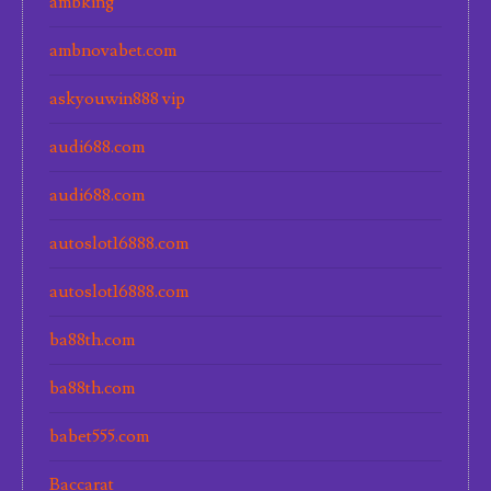
ambking
ambnovabet.com
askyouwin888 vip
audi688.com
audi688.com
autoslot16888.com
autoslot16888.com
ba88th.com
ba88th.com
babet555.com
Baccarat