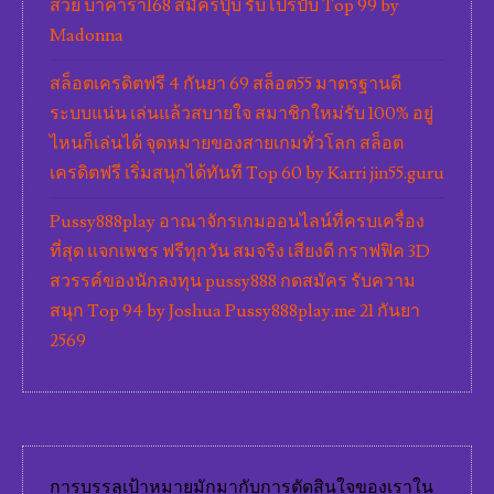
สวย บาคาร่า168 สมัครปุ๊บ รับโปรปั๊บ Top 99 by
Madonna
สล็อตเครดิตฟรี 4 กันยา 69 สล็อต55 มาตรฐานดี
ระบบแน่น เล่นแล้วสบายใจ สมาชิกใหม่รับ 100% อยู่
ไหนก็เล่นได้ จุดหมายของสายเกมทั่วโลก สล็อต
เครดิตฟรี เริ่มสนุกได้ทันที Top 60 by Karri jin55.guru
Pussy888play อาณาจักรเกมออนไลน์ที่ครบเครื่อง
ที่สุด แจกเพชร ฟรีทุกวัน สมจริง เสียงดี กราฟฟิค 3D
สวรรค์ของนักลงทุน pussy888 กดสมัคร รับความ
สนุก Top 94 by Joshua Pussy888play.me 21 กันยา
2569
การบรรลุเป้าหมายมักมากับการตัดสินใจของเราใน