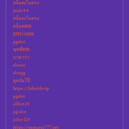
สล็อตเว็บตรง
jinda44
สล็อตเว็บตรง
สล็อต888
JINDA888
pgslot
พุซซี่888
บาคาร่า
slotxo
slotpg
ดูหนังโป๊
https://1xbetth.vip
pgslot
allbet24
pg slot
joker 123
https://samurai777.net