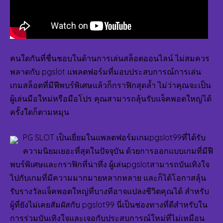
PG
เคร
ฟรี
TO
56
BY
คนใดกันที่ชื่นชอบในด้านการเล่นสล็อตออนไลน์ ไม่สมควร
SHE
พลาดกับ pgslot แพลตฟอร์มที่มอบประสบการณ์การเล่น
เกมสล็อตที่มีฟีพบร์พิเศษแล้วก็กราฟิกสุดล้ำ ไม่ว่าคุณจะเป็น
ผู้เล่นมือใหม่หรือมือโปร คุณสามารถลุ้นรับแจ็คพอตใหญ่ได้
ครั้งใดก็ตามหมุน
PG SLOT เป็นเยี่ยมในแพลตฟอร์มเกมpgslot99ที่ได้รับ
ความนิยมเยอะที่สุดในปัจจุบัน ด้วยการออกแบบเกมที่มีฟี
พบร์พิเศษและกราฟิกที่น่าทึ่ง ผู้เล่นpgslotสามารถบันเทิงใจ
ไปกับเกมที่มีความมากมายหลากหลาย และก็ได้โอกาสลุ้น
รับรางวัลแจ็คพอตใหญ่ที่บางทีอาจแปลงชีวิตคุณได้ สำหรับ
ผู้ที่ยังไม่เคยสัมผัสกับ pgslot99 นี่เป็นช่องทางที่ดีสำหรับใน
การร่วมบันเทิงใจและเจอกับประสบการณ์ใหม่ที่ไม่เหมือน