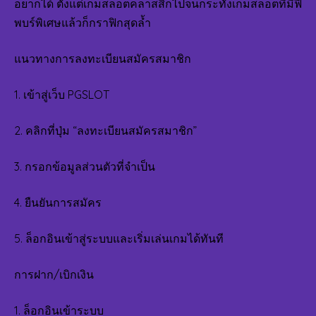
อยากได้ ตั้งแต่เกมสล็อตคลาสสิกไปจนกระทั่งเกมสล็อตที่มีฟี
พบร์พิเศษแล้วก็กราฟิกสุดล้ำ
แนวทางการลงทะเบียนสมัครสมาชิก
1. เข้าสู่เว็บ PGSLOT
2. คลิกที่ปุ่ม “ลงทะเบียนสมัครสมาชิก”
3. กรอกข้อมูลส่วนตัวที่จำเป็น
4. ยืนยันการสมัคร
5. ล็อกอินเข้าสู่ระบบและเริ่มเล่นเกมได้ทันที
การฝาก/เบิกเงิน
1. ล็อกอินเข้าระบบ