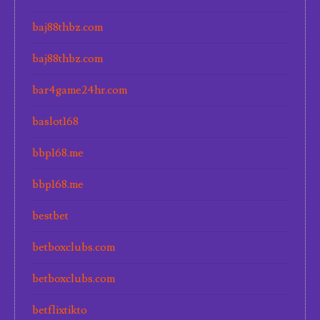
baj88thbz.com
baj88thbz.com
bar4game24hr.com
baslot168
bbp168.me
bbp168.me
bestbet
betboxclubs.com
betboxclubs.com
betflixtikto