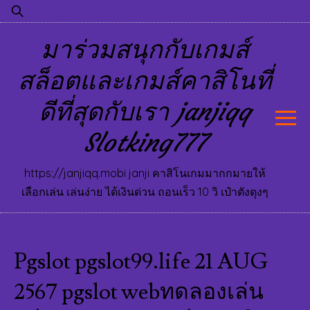
Skip
ค้นหา
to
สำหรับ:
มาร่วมสนุกกับเกมส์
content
สล็อตและเกมส์คาสิโนที่
ดีที่สุดกับเรา janjiqq
Slotking777
https://janjiqq.mobi janji คาสิโนเกมมากกมายให้
เลือกเล่น เล่นง่าย ได้เงินด่วน ถอนเร็ว 10 วิ เป๋าตังตุงๆ
Pgslot pgslot99.life 21 AUG
2567 pgslot webทดลองเล่น