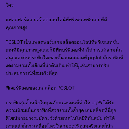
ใคร
แพลตฟอร์มเกมสล็อตออนไลน์ที่พรีเซนเทชั่นเกมที่มี
คุณภาพสูง
PGSLOT เป็นแพลตฟอร์มเกมสล็อตออนไลน์ที่พรีเซนเทชั่น
เกมที่มีคุณภาพสูงและก็มีฟีพบร์พิเศษที่ทำให้การเล่นเกมนั้น
สนุกและก็น่าระทึกใจเยอะขึ้น เกมสล็อตที่ pgslot มีกราฟิกที่
งดงามรวมทั้งเสียงที่น่าตื่นเต้น ทำให้ผู้เล่นสามารถรับ
ประสบการณ์ที่สมจริงที่สุด
ฟีเจอร์พิเศษของเกมสล็อต PGSLOT
กราฟิกสุดล้ำหนึ่งในคุณลักษณะเด่นที่ทำให้ pg99 ได้รับ
ความนิยมเป็นกราฟิกที่สวยรวมทั้งล้ำยุค เกมสล็อตที่นี่ถูก
ดีไซน์มาอย่างระมัดระวังด้วยเทคโนโลยีที่ทันสมัย ทำให้
ภาพแล้วก็การเคลื่อนไหวในเกมpg99ดูสมจริงและก็น่า