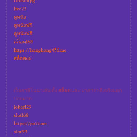
fullslotpg
live22
ดูหนัง
ดูหนังฟรี
ดูหนังฟรี
สล็อต168
https://hongkong456.me
สล็อต66
เว็บคาสิโนน่าเล่น ทั้ง
สล็อต
และ
บาคาร่า
ตึงจริงแตก
บ่อยมาก
joker123
slot168
https://jin55.net
slot99