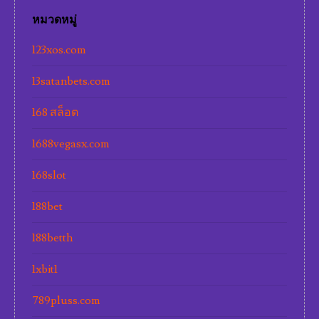
หมวดหมู่
123xos.com
13satanbets.com
168 สล็อต
1688vegasx.com
168slot
188bet
188betth
1xbit1
789pluss.com